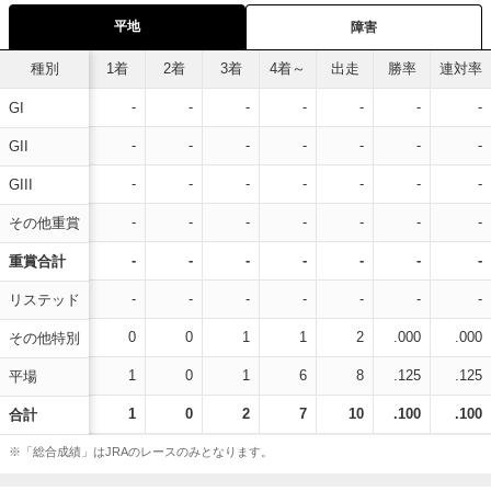
平地
障害
種別
1着
2着
3着
4着～
出走
勝率
連対率
-
-
-
-
-
-
-
GI
-
-
-
-
-
-
-
GII
-
-
-
-
-
-
-
GIII
-
-
-
-
-
-
-
その他重賞
-
-
-
-
-
-
-
重賞合計
-
-
-
-
-
-
-
リステッド
0
0
1
1
2
.000
.000
その他特別
1
0
1
6
8
.125
.125
平場
1
0
2
7
10
.100
.100
合計
※「総合成績」はJRAのレースのみとなります。