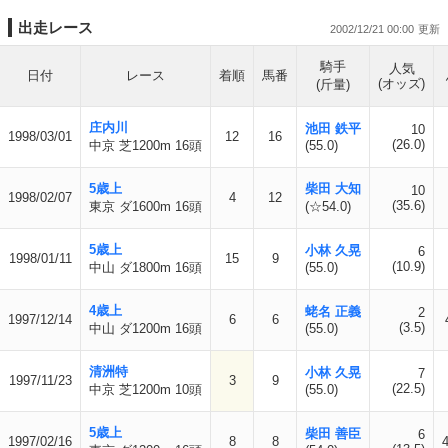
出走レース
2002/12/21 00:00
騎手
人気
日付
レース
着順
馬番
(オッズ)
(斤量)
庄内川
池田 鉄平
10
1998/03/01
12
16
(26.0)
中京 芝1200m 16頭
(55.0)
5歳上
柴田 大知
10
1998/02/07
4
12
(35.6)
東京 ダ1600m 16頭
(☆54.0)
5歳上
小林 久晃
6
1998/01/11
15
9
(10.9)
中山 ダ1800m 16頭
(55.0)
4歳上
蛯名 正義
2
1997/12/14
6
6
(3.5)
中山 ダ1200m 16頭
(55.0)
清洲特
小林 久晃
7
1997/11/23
3
9
(22.5)
中京 芝1200m 10頭
(55.0)
5歳上
柴田 善臣
6
1997/02/16
8
8
4