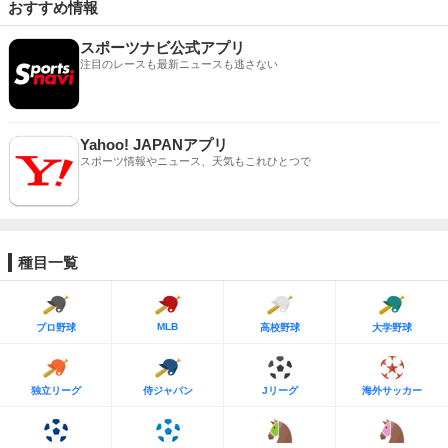
おすすめ情報
スポーツナビ公式アプリ
注目のレースも最新ニュースも逃さない
Yahoo! JAPANアプリ
スポーツ情報やニュース、天気もこれひとつで
種目一覧
MLB
プロ野球
高校野球
大学野球
独立リーグ
侍ジャパン
Jリーグ
海外サッカー