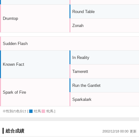
Round Table
Drumtop
Zonah
Sudden Flash
In Reality
Known Fact
Tamerett
Run the Gantlet
Spark of Fire
Sparkalark
※性別の色分け [
:牡馬
:牝馬 ]
総合成績
2002/12/18 00:00