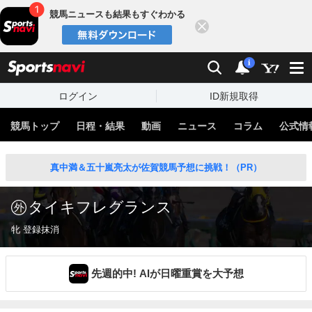
競馬ニュースも結果もすぐわかる
閉じる
スポーツナビ
検索
通知
i
ログイン
ID新規取得
競馬トップ
日程・結果
動画
ニュース
コラム
公式情
真中満＆五十嵐亮太が佐賀競馬予想に挑戦！（PR）
タイキフレグランス
牝 登録抹消
先週的中! AIが日曜重賞を大予想