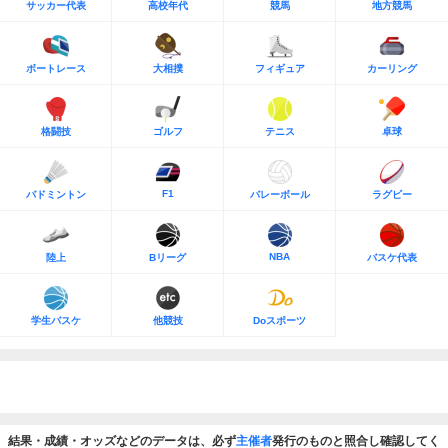
サッカー代表
高校年代
競馬
地方競馬
ボートレース
大相撲
フィギュア
カーリング
格闘技
ゴルフ
テニス
卓球
F1
バドミントン
バレーボール
ラグビー
NBA
陸上
Bリーグ
バスケ代表
学生バスケ
他競技
Doスポーツ
結果・成績・オッズなどのデータは、必ず
主催者
発行のものと照合し確認してく