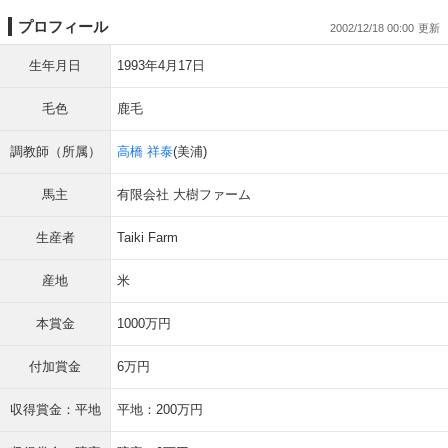
プロフィール
2002/12/18 00:00
生年月日
1993年4月17日
毛色
鹿毛
調教師（所属）
高橋 祥泰
(美浦)
馬主
有限会社 大樹ファーム
生産者
Taiki Farm
産地
米
本賞金
1000万円
付加賞金
6万円
収得賞金：平地
平地：200万円