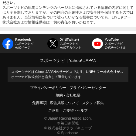
ださい。
スポーツナビの競馬コンテンツのページ上に掲載されている情報の内容に関して
は万全を期しておりますが、その内容の正確性および安全性を保証するものでは
ありません。当該情報に基づいて被ったいかなる損害についても、LINEヤフー
株式会社および情報提供者は一切の責任を負いかねます。
Facebook
X(旧Twitter)
YouTube
スポーツナビ
スポーツナビ
スポーツナビ
公式ページ
公式アカウント
公式チャンネル
スポーツナビ
Yahoo! JAPAN
スポーツナビはYahoo! JAPANのサービスであり、LINEヤフー株式会社がス
ポーツナビ株式会社と協力して運営しています。
プライバシーポリシー
プライバシーセンター
規約
会社概要
免責事項
広告掲載について
スタッフ募集
ご意見・ご要望
ヘルプ
© Japan Racing Association.
© 毎日新聞社
© 株式会社グラッドキューブ
© Sportsnavi