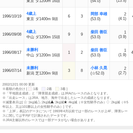
(13.5)
東京 ダ1200m 16頭
(54.0)
4歳上
岡部 幸雄
2
1996/10/19
6
3
(4.1)
東京 ダ1400m 9頭
(53.0)
4歳上
柴田 善臣
1
1996/09/08
9
9
(3.9)
中山 ダ1200m 15頭
(53.0)
未勝利
柴田 善臣
1
1996/08/17
1
2
4
(1.9)
中山 ダ1200m 16頭
(53.0)
未勝利
小林 久晃
2
1996/07/14
3
8
(2.7)
新潟 芝1200m 9頭
(☆52.0)
2002/12/21 00:00 更新
※着順の色分け [
:1着
:2着
:3着 ]
※「平地競走成績」と「障害競走成績」はJRAのレースのみとなります。
※「出走レース」はJRA、地方、海外で出走したレースの成績となります。
※減量表示は[
:1kg減
:2kg減
:3kg減
:4kg減（※女性騎手のみ）
:2kg減（※5
年以上、又は101勝以上の女性騎手のみ）] です。
※「上3F」表記のデータについて 1993年4月以前では一部のレースが上4F、障害レー
スに関しては平均Fで計測されたデータです。
※JRA主催以外のレースでは一部データがない場合があります。