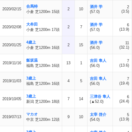
合馬特
酒井 学
2
2020/02/15
2
10
(3.5)
小倉 芝1200m 15頭
(57.0)
大牟田
酒井 学
6
2020/02/08
2
7
(13.9)
小倉 芝1200m 17頭
(57.0)
4歳上
酒井 学
11
2020/01/25
2
15
(32.1)
小倉 芝1200m 16頭
(56.0)
飯坂温
吉田 隼人
7
2019/11/16
13
1
(13.6)
福島 芝1200m 16頭
(56.0)
3歳上
吉田 隼人
7
2019/11/03
4
5
(19.4)
福島 芝1200m 16頭
(56.0)
3歳上
三津谷 隼人
6
2019/10/05
7
14
(24.4)
新潟 芝1200m 18頭
(▲52.0)
マカオ
太宰 啓介
5
2019/07/13
9
10
(13.9)
中京 芝1200m 12頭
(54.0)