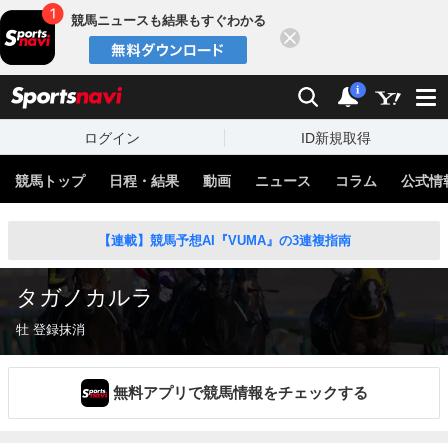
競馬ニュースも結果もすぐわかる
閉じる
スポーツナビ
検索
通知
i
ログイン
ID新規取得
競馬トップ
日程・結果
動画
ニュース
コラム
公式情
【連載】競馬予想AI『VUMA』の3連複指南
タガノカルラ
牡 登録抹消
無料アプリで競馬情報をチェックする