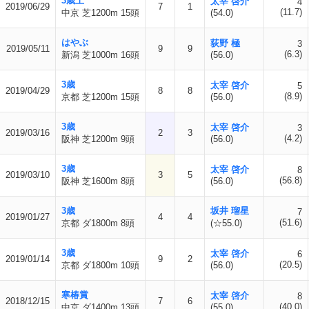
3歳上
太宰 啓介
4
2019/06/29
7
1
(11.7)
中京 芝1200m 15頭
(54.0)
はやぶ
荻野 極
3
2019/05/11
9
9
(6.3)
新潟 芝1000m 16頭
(56.0)
3歳
太宰 啓介
5
2019/04/29
8
8
(8.9)
京都 芝1200m 15頭
(56.0)
3歳
太宰 啓介
3
2019/03/16
2
3
(4.2)
阪神 芝1200m 9頭
(56.0)
3歳
太宰 啓介
8
2019/03/10
3
5
(56.8)
阪神 芝1600m 8頭
(56.0)
3歳
坂井 瑠星
7
2019/01/27
4
4
(51.6)
京都 ダ1800m 8頭
(☆55.0)
3歳
太宰 啓介
6
2019/01/14
9
2
(20.5)
京都 ダ1800m 10頭
(56.0)
寒椿賞
太宰 啓介
8
2018/12/15
7
6
(40.0)
中京 ダ1400m 13頭
(55.0)