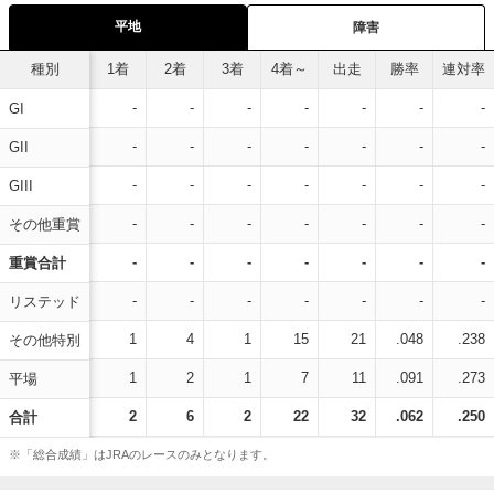
平地
障害
種別
1着
2着
3着
4着～
出走
勝率
連対率
-
-
-
-
-
-
-
GI
-
-
-
-
-
-
-
GII
-
-
-
-
-
-
-
GIII
-
-
-
-
-
-
-
その他重賞
-
-
-
-
-
-
-
重賞合計
-
-
-
-
-
-
-
リステッド
1
4
1
15
21
.048
.238
その他特別
1
2
1
7
11
.091
.273
平場
2
6
2
22
32
.062
.250
合計
※「総合成績」はJRAのレースのみとなります。