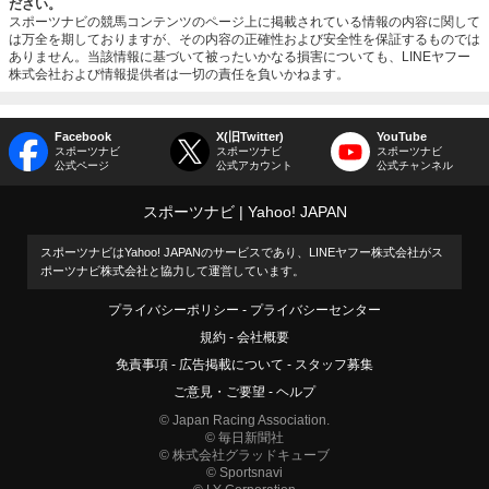
ださい。
スポーツナビの競馬コンテンツのページ上に掲載されている情報の内容に関して
は万全を期しておりますが、その内容の正確性および安全性を保証するものでは
ありません。当該情報に基づいて被ったいかなる損害についても、LINEヤフー
株式会社および情報提供者は一切の責任を負いかねます。
Facebook
X(旧Twitter)
YouTube
スポーツナビ
スポーツナビ
スポーツナビ
公式ページ
公式アカウント
公式チャンネル
スポーツナビ
Yahoo! JAPAN
スポーツナビはYahoo! JAPANのサービスであり、LINEヤフー株式会社がス
ポーツナビ株式会社と協力して運営しています。
プライバシーポリシー
プライバシーセンター
規約
会社概要
免責事項
広告掲載について
スタッフ募集
ご意見・ご要望
ヘルプ
© Japan Racing Association.
© 毎日新聞社
© 株式会社グラッドキューブ
© Sportsnavi