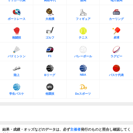
サッカー代表
高校年代
競馬
地方競馬
ボートレース
大相撲
フィギュア
カーリング
格闘技
ゴルフ
テニス
卓球
F1
バドミントン
バレーボール
ラグビー
NBA
陸上
Bリーグ
バスケ代表
学生バスケ
他競技
Doスポーツ
結果・成績・オッズなどのデータは、必ず
主催者
発行のものと照合し確認してく