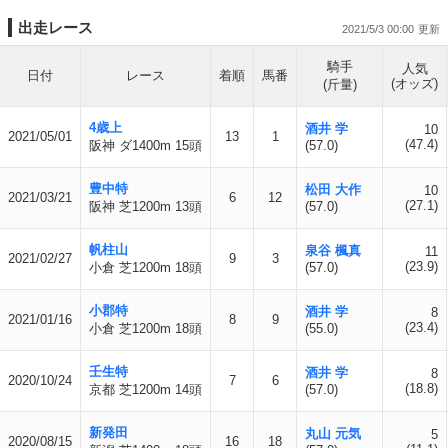
出走レース
2021/5/3 00:00
騎手
人気
日付
レース
着順
馬番
(オッズ)
(斤量)
4歳上
酒井 学
10
2021/05/01
13
1
(47.4)
阪神 ダ1400m 15頭
(57.0)
豊中特
松田 大作
10
2021/03/21
6
12
(27.1)
阪神 芝1200m 13頭
(57.0)
帆柱山
泉谷 楓真
11
2021/02/27
9
3
(23.9)
小倉 芝1200m 18頭
(57.0)
小郡特
酒井 学
8
2021/01/16
8
9
(23.4)
小倉 芝1200m 18頭
(55.0)
壬生特
酒井 学
8
2020/10/24
7
6
(18.8)
京都 芝1200m 14頭
(57.0)
新発田
丸山 元気
5
2020/08/15
16
18