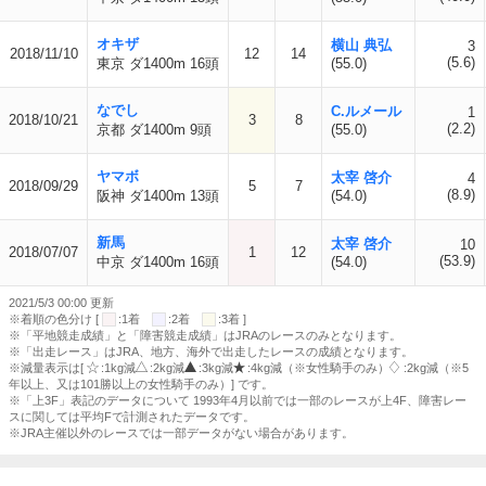
オキザ
横山 典弘
3
2018/11/10
12
14
(5.6)
東京 ダ1400m 16頭
(55.0)
なでし
C.ルメール
1
2018/10/21
3
8
(2.2)
京都 ダ1400m 9頭
(55.0)
ヤマボ
太宰 啓介
4
2018/09/29
5
7
(8.9)
阪神 ダ1400m 13頭
(54.0)
新馬
太宰 啓介
10
2018/07/07
1
12
(53.9)
中京 ダ1400m 16頭
(54.0)
2021/5/3 00:00 更新
※着順の色分け [
:1着
:2着
:3着 ]
※「平地競走成績」と「障害競走成績」はJRAのレースのみとなります。
※「出走レース」はJRA、地方、海外で出走したレースの成績となります。
※減量表示は[
:1kg減
:2kg減
:3kg減
:4kg減（※女性騎手のみ）
:2kg減（※5
年以上、又は101勝以上の女性騎手のみ）] です。
※「上3F」表記のデータについて 1993年4月以前では一部のレースが上4F、障害レー
スに関しては平均Fで計測されたデータです。
※JRA主催以外のレースでは一部データがない場合があります。