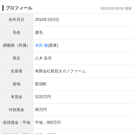
プロフィール
2021/5/20 00:00
生年月日
2016年3月5日
毛色
鹿毛
調教師（所属）
本田 優
(栗東)
馬主
八木 良司
生産者
有限会社新冠タガノファーム
産地
新冠町
本賞金
5225万円
付加賞金
86万円
収得賞金：平地
平地：900万円