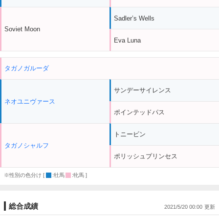
Sadler’s Wells
Soviet Moon
Eva Luna
タガノガルーダ
サンデーサイレンス
ネオユニヴァース
ポインテッドパス
トニービン
タガノシャルフ
ポリッシュプリンセス
※性別の色分け [
:牡馬
:牝馬 ]
総合成績
2021/5/20 00:00