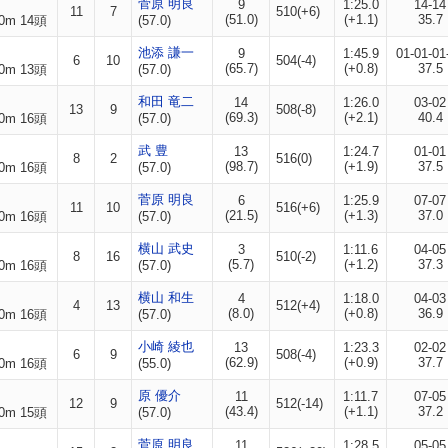
菅原 明良
9
1:25.0
14-14
11
7
510(+6)
(51.0)
(+1.1)
35.7
0m 14頭
(57.0)
池添 謙一
9
1:45.9
01-01-01
6
10
504(-4)
(65.7)
(+0.8)
37.5
0m 13頭
(57.0)
和田 竜二
14
1:26.0
03-02
13
9
508(-8)
(69.3)
(+2.1)
40.4
0m 16頭
(57.0)
武 豊
13
1:24.7
01-01
8
2
516(0)
(98.7)
(+1.9)
37.5
0m 16頭
(57.0)
菅原 明良
6
1:25.9
07-07
11
10
516(+6)
(21.5)
(+1.3)
37.0
0m 16頭
(57.0)
横山 武史
3
1:11.6
04-05
8
16
510(-2)
(5.7)
(+1.2)
37.3
0m 16頭
(57.0)
横山 和生
4
1:18.0
04-03
4
13
512(+4)
(8.0)
(+0.8)
36.9
0m 16頭
(57.0)
小崎 綾也
13
1:23.3
02-02
6
9
508(-4)
(62.9)
(+0.9)
37.7
0m 16頭
(55.0)
原 優介
11
1:11.7
07-05
12
9
512(-14)
(43.4)
(+1.1)
37.2
0m 15頭
(57.0)
菅原 明良
11
1:28.5
05-05