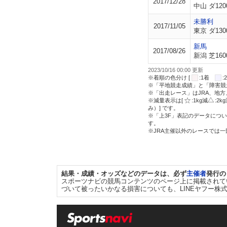
2017/12/28
中山 ダ120
未勝利
2017/11/05
東京 ダ130
新馬
2017/08/26
新潟 芝160
2023/10/16 00:00 更新
※着順の色分け [
:1着
※「平地競走成績」と「障害競
※「出走レース」はJRA、地
※減量表示は[
:1kg減
:2k
み）] です。
※「上3F」表記のデータについ
す。
※JRA主催以外のレースでは
結果・成績・オッズなどのデータは、必ず
主催者
発行の
スポーツナビの競馬コンテンツのページ上に掲載されて
づいて被ったいかなる損害についても、LINEヤフー株