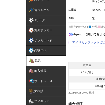
ディング
侍ジャパン
生産者
Nesco II 
産地
米
Jリーグ
※性別の色分け [
:牡馬
:牝
海外サッカー
Agent i に聞いてみよ
サッカー代表
アメリカンファクト 馬
高校年代
競馬
本賞金
地方競馬
7769万円
連対時
ボートレース
484kg 
大相撲
2023/10/23 00:00
フィギュア
総合成績