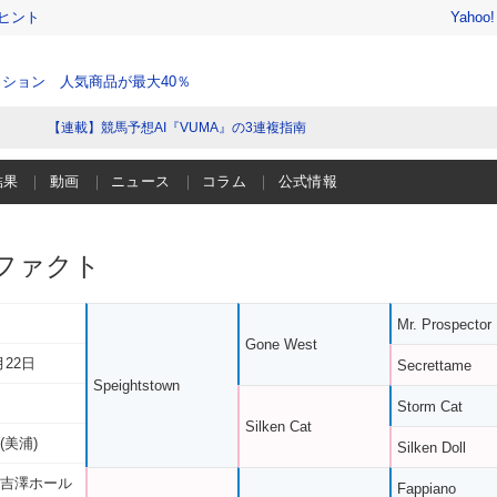
ヒント
Yahoo
ション 人気商品が最大40％
【連載】競馬予想AI『VUMA』の3連複指南
結果
動画
ニュース
コラム
公式情報
ファクト
Mr. Prospector
Gone West
月22日
Secrettame
Speightstown
Storm Cat
Silken Cat
(美浦)
Silken Doll
 吉澤ホール
Fappiano