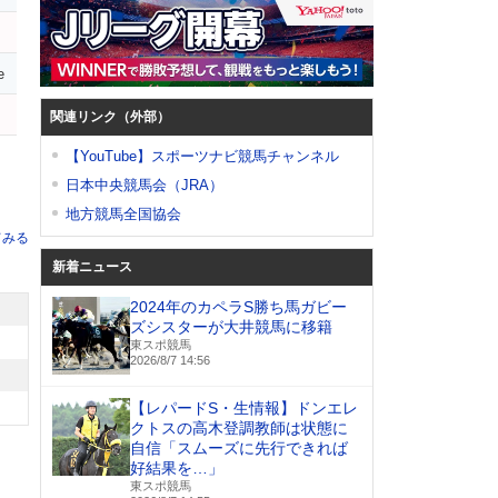
e
関連リンク（外部）
【YouTube】スポーツナビ競馬チャンネル
日本中央競馬会（JRA）
地方競馬全国協会
てみる
新着ニュース
2024年のカペラS勝ち馬ガビー
ズシスターが大井競馬に移籍
東スポ競馬
2026/8/7 14:56
【レパードS・生情報】ドンエレ
クトスの高木登調教師は状態に
自信「スムーズに先行できれば
好結果を…」
東スポ競馬