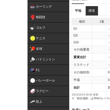
カーリング
平地
障害
格闘技
種別
1着
ゴルフ
GI
-
GII
-
テニス
GIII
-
卓球
その他重賞
-
重賞合計
-
バドミントン
リステッド
-
F1
その他特別
0
平場
3
バレーボール
合計
3
ラグビー
2023/10/23 00:00 更新
※「総合成績」はJRAのレー
陸上
出走レース