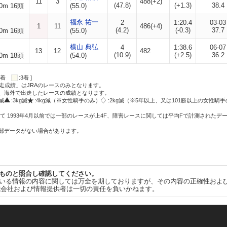
11
3
488(+2)
(47.8)
(+1.3)
38.4
0m 16頭
(55.0)
福永 祐一
2
1:20.4
03-03
1
11
486(+4)
(4.2)
(-0.3)
37.7
0m 16頭
(55.0)
横山 典弘
4
1:38.6
06-07
13
12
482
(10.9)
(+2.5)
36.2
0m 18頭
(54.0)
:2着
:3着 ]
走成績」はJRAのレースのみとなります。
方、海外で出走したレースの成績となります。
g減
:3kg減
:4kg減（※女性騎手のみ）
:2kg減（※5年以上、又は101勝以上の女性騎手
て 1993年4月以前では一部のレースが上4F、障害レースに関しては平均Fで計測されたデ
一部データがない場合があります。
ものと照合し確認してください。
いる情報の内容に関しては万全を期しておりますが、その内容の正確性およ
式会社および情報提供者は一切の責任を負いかねます。