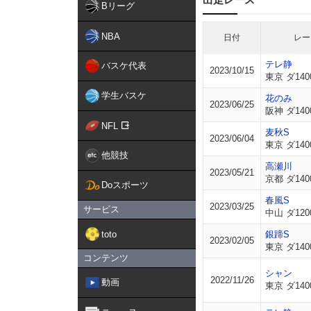
Bリーグ
NBA
日付
レー
テレ静
バスケ代表
2023/10/15
東京 ダ140
学生バスケ
花のみ
2023/06/25
阪神 ダ140
NFL
麦秋S
2023/06/04
東京 ダ140
他競技
高瀬川
2023/05/21
京都 ダ140
Doスポーツ
春風S
2023/03/25
サービス
中山 ダ120
toto
銀蹄S
2023/02/05
東京 ダ140
コンテンツ
シャン
2022/11/26
動画
東京 ダ140