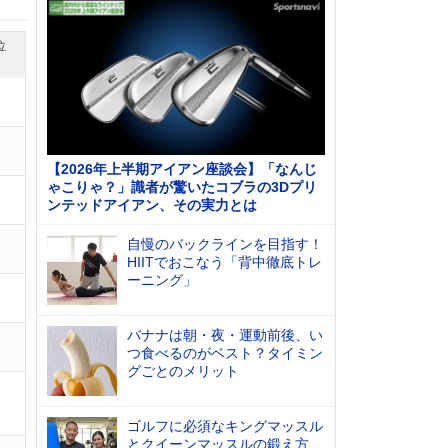
位
【2026年上半期アイアン座談会】「なんじ
ゃこりゃ？」識者が驚いたコブラの3Dプリ
ンテッドアイアン、その実力とは
自慢のバックラインを目指す！
HIITでおこなう「背中徹底トレ
ーニング」
バナナは朝・夜・運動前後、い
つ食べるのがベスト？タイミン
グごとのメリット
ゴルフに必須なキングマッスル
とクイーンマッスルの鍛え方