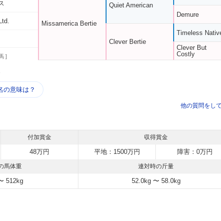
ス
Quiet American
Demure
Ltd.
Missamerica Bertie
Timeless Nativ
Clever Bertie
Clever But
Costly
馬 ]
う
名の意味は？
他の質問をし
付加賞金
収得賞金
48万円
平地：1500万円
障害：0万円
の馬体重
連対時の斤量
〜 512kg
52.0kg 〜 58.0kg