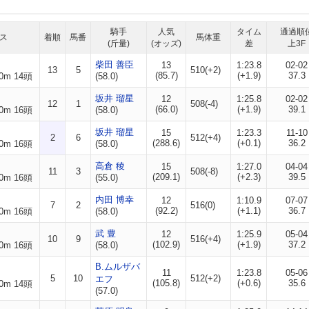
騎手
人気
タイム
通過順
ス
着順
馬番
馬体重
(斤量)
(オッズ)
差
上3F
柴田 善臣
13
1:23.8
02-02
13
5
510(+2)
(85.7)
(+1.9)
37.3
0m 14頭
(58.0)
坂井 瑠星
12
1:25.8
02-02
12
1
508(-4)
(66.0)
(+1.9)
39.1
0m 16頭
(58.0)
坂井 瑠星
15
1:23.3
11-10
2
6
512(+4)
(288.6)
(+0.1)
36.2
0m 16頭
(58.0)
高倉 稜
15
1:27.0
04-04
11
3
508(-8)
(209.1)
(+2.3)
39.5
0m 16頭
(55.0)
内田 博幸
12
1:10.9
07-07
7
2
516(0)
(92.2)
(+1.1)
36.7
0m 16頭
(58.0)
武 豊
12
1:25.9
05-04
10
9
516(+4)
(102.9)
(+1.9)
37.2
0m 16頭
(58.0)
B.ムルザバ
11
1:23.8
05-06
5
10
512(+2)
エフ
(105.8)
(+0.6)
35.6
0m 14頭
(57.0)