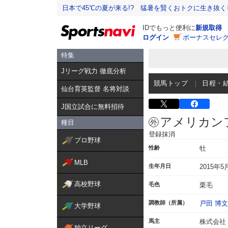
日本で45℃の夏が来る!? 猛暑を賢くおトクに生き抜く
IDでもっと便利に
新規取得
ログイン
ボーナスセレク
特集
Jリーグ戦力 徹底分析
競馬トップ
日程・
仙台育英監督 名将対談
J国立試合に無料招待
アメリカン
種目
登録抹消
プロ野球
性齢
牡
MLB
生年月日
2015年5
高校野球
毛色
栗毛
調教師（所属）
戸田 博文
大学野球
馬主
株式会社
独立リーグ