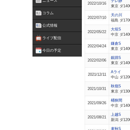
ニュース
テレ静
2022/10/16
東京 ダ140
コラム
天の川
2022/07/10
福島 ダ170
公式情報
大垣S
2022/05/22
中京 ダ140
ライブ配信
鎌倉S
2022/04/24
東京 ダ140
今日の予定
銀蹄S
2022/02/06
東京 ダ140
Aライ
2021/12/11
中山 ダ120
秋嶺S
2021/10/31
東京 ダ130
桶狭間
2021/09/26
中京 ダ140
上越S
2021/08/21
新潟 ダ120
麦秋S