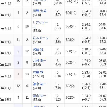
15
2
526(+20)
(28.0)
(+5.3)
41.3
0m 15頭
(57.0)
団野 大成
2
1:24.3
04-03
4
2
506(+2)
(5.7)
(+0.4)
37.4
0m 16頭
(57.0)
L.デットー
1
1:24.1
04-04
6
16
504(-4)
リ
(2.7)
(+0.3)
37.6
0m 16頭
(57.0)
C.ルメール
2
1:24.9
02-03
11
2
508(0)
(3.6)
(+0.8)
37.3
0m 16頭
(56.0)
武藤 雅
2
1:10.5
02-02
2
12
508(+6)
0m 15頭
(5.7)
(+0.2)
36.4
(52.0)
北村 友一
3
1:24.0
03-03
2
8
502(-4)
(4.4)
(+0.7)
36.3
0m 11頭
(57.0)
武藤 雅
3
1:23.4
02-02
1
13
506(+4)
(5.8)
(-0.4)
36.8
0m 16頭
(☆56.0)
福永 祐一
5
1:26.4
03-04
12
6
502(0)
(7.9)
(+2.1)
38.1
0m 16頭
(57.0)
福永 祐一
2
1:24.9
01-02
4
11
502(0)
(3.2)
(+0.6)
37.3
0m 16頭
(57.0)