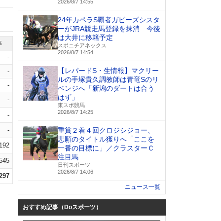
2026/8/7 14:55
24年カペラS覇者ガビーズシスタ
ーがJRA競走馬登録を抹消 今後
は大井に移籍予定
率
スポニチアネックス
2026/8/7 14:54
-
【レパードS・生情報】マクリー
-
ルの手塚貴久調教師は青竜Sのリ
-
ベンジへ「新潟のダートは合う
はず」
-
東スポ競馬
2026/8/7 14:25
-
-
重賞２着４回クロジシジョー、
悲願のタイトル獲りへ「ここを
.192
一番の目標に」／クラスターＣ
注目馬
.545
日刊スポーツ
2026/8/7 14:06
.297
ニュース一覧
おすすめ記事（Doスポーツ）