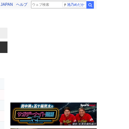
! JAPAN
ヘルプ
池乃めだか
検索
レ