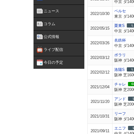
中京 ダ140
ニュース
ペルセ
2022/10/30
東京 ダ140
コラム
栗東S
L
2022/05/15
中京 ダ140
公式情報
名鉄杯
2022/03/26
中京 ダ140
ライブ配信
ポラリ
2022/03/12
阪神 ダ140
今日の予定
洛陽S
L
2022/02/12
阪神 芝160
チャレ
GI
2021/12/04
阪神 芝200
アンド
2021/11/20
阪神 芝200
リーフ
2021/10/31
阪神 ダ140
エニフ
2021/09/11
中京 ダ140