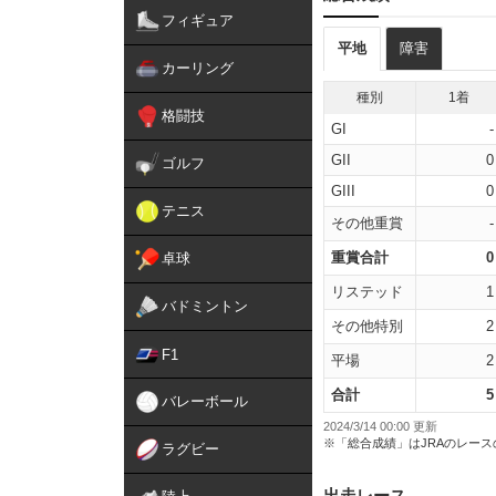
フィギュア
平地
障害
カーリング
種別
1着
格闘技
GI
-
GII
0
ゴルフ
GIII
0
テニス
その他重賞
-
重賞合計
0
卓球
リステッド
1
バドミントン
その他特別
2
F1
平場
2
合計
5
バレーボール
2024/3/14 00:00 更新
※「総合成績」はJRAのレー
ラグビー
出走レース