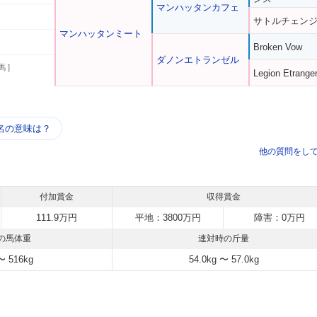
マンハッタンカフェ
サトルチェン
マンハッタンミート
Broken Vow
ダノンエトランゼル
馬 ]
Legion Etrange
う
名の意味は？
他の質問をし
付加賞金
収得賞金
111.9万円
平地：3800万円
障害：0万円
の馬体重
連対時の斤量
〜 516kg
54.0kg 〜 57.0kg