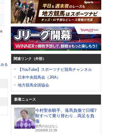
ジ
re
関連リンク（外部）
てみる
【YouTube】スポーツナビ競馬チャンネル
日本中央競馬会（JRA）
地方競馬全国協会
新着ニュース
今村聖奈騎手、落馬負傷で日曜7
鞍すべて乗り替わり…両足を負
傷
競馬のおはなし
2026/8/8 21:39