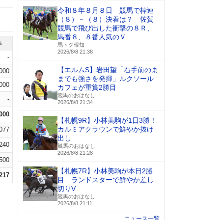
令和８年８月８日 競馬で枠連
（８）－（８）決着は？ 佐賀
競馬で飛び出した衝撃の８Ｒ、
馬番８、８番人気のＶ
率
馬トク報知
2026/8/8 21:38
-
【エルムS】岩田望「右手前のま
.000
までも強さを発揮」ルクソール
.000
カフェが重賞2勝目
競馬のおはなし
-
2026/8/8 21:34
.000
【札幌9R】小林美駒が1日3勝！
カルミアクラウンで鮮やか抜け
.077
出し
.240
競馬のおはなし
2026/8/8 21:28
.500
【札幌7R】小林美駒が本日2勝
.217
目…ランドスターで鮮やか差し
切りV
競馬のおはなし
2026/8/8 21:11
ニュース一覧