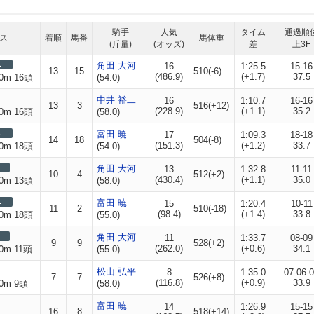
騎手
人気
タイム
通過順
ス
着順
馬番
馬体重
(斤量)
(オッズ)
差
上3F
L
角田 大河
16
1:25.5
15-16
13
15
510(-6)
(486.9)
(+1.7)
37.5
0m 16頭
(54.0)
中井 裕二
16
1:10.7
16-16
13
3
516(+12)
(228.9)
(+1.1)
35.2
0m 16頭
(58.0)
L
富田 暁
17
1:09.3
18-18
14
18
504(-8)
(151.3)
(+1.2)
33.7
0m 18頭
(54.0)
角田 大河
13
1:32.8
11-11
10
4
512(+2)
(430.4)
(+1.1)
35.0
0m 13頭
(58.0)
L
富田 暁
15
1:20.4
10-11
11
2
510(-18)
(98.4)
(+1.4)
33.8
0m 18頭
(55.0)
角田 大河
11
1:33.7
08-09
9
9
528(+2)
(262.0)
(+0.6)
34.1
0m 11頭
(55.0)
松山 弘平
8
1:35.0
07-06-
7
7
526(+8)
(116.8)
(+0.9)
33.9
0m 9頭
(58.0)
富田 暁
14
1:26.9
15-15
16
8
518(+14)