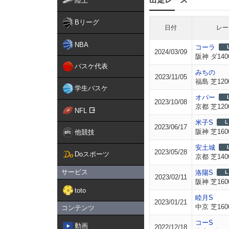
陸上
Bリーグ
日付
レー
NBA
コーラ
2024/03/09
阪神 ダ140
バスケ代表
みちの
2023/11/05
福島 芝120
学生バスケ
オパー
2023/10/08
京都 芝120
NFL
米子S
L
2023/06/17
阪神 芝160
他競技
安土城
2023/05/28
Doスポーツ
京都 芝140
サービス
洛陽S
L
2023/02/11
阪神 芝160
toto
睦月S
2023/01/21
中京 芝160
コンテンツ
コーS
動画
2022/12/18