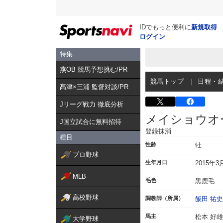
IDでもっと便利に
新規取得
ログイン
特集
燕OB 競馬予想挑む/PR
競馬トップ
日程・
髙津×三浦 監督対談/PR
Jリーグ戦力 徹底分析
メイショウオ
J国立試合に無料招待
登録抹消
種目
性齢
牡
プロ野球
生年月日
2015年3
MLB
毛色
黒鹿毛
高校野球
調教師（所属）
飯田 祐史
馬主
松本 好雄
大学野球