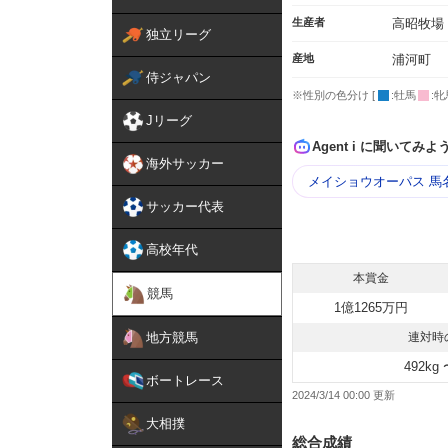
生産者
高昭牧場
独立リーグ
産地
浦河町
侍ジャパン
※性別の色分け [
:牡馬
:牝
Jリーグ
Agent i に聞いてみよ
海外サッカー
メイショウオーパス 馬
サッカー代表
高校年代
本賞金
競馬
1億1265万円
地方競馬
連対時
492kg 
ボートレース
2024/3/14 00:00
大相撲
総合成績