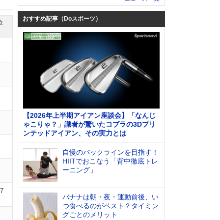
おすすめ記事（Doスポーツ）
位
【2026年上半期アイアン座談会】「なんじ
ゃこりゃ？」識者が驚いたコブラの3Dプリ
ンテッドアイアン、その実力とは
自慢のバックラインを目指す！
HIITでおこなう「背中徹底トレ
ーニング」
07
バナナは朝・夜・運動前後、い
つ食べるのがベスト？タイミン
グごとのメリット