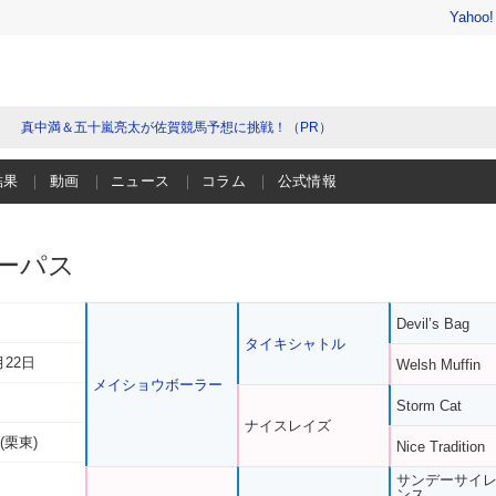
Yahoo
真中満＆五十嵐亮太が佐賀競馬予想に挑戦！（PR）
結果
動画
ニュース
コラム
公式情報
ーパス
Devil’s Bag
タイキシャトル
月22日
Welsh Muffin
メイショウボーラー
Storm Cat
ナイスレイズ
(栗東)
Nice Tradition
サンデーサイ
ンス