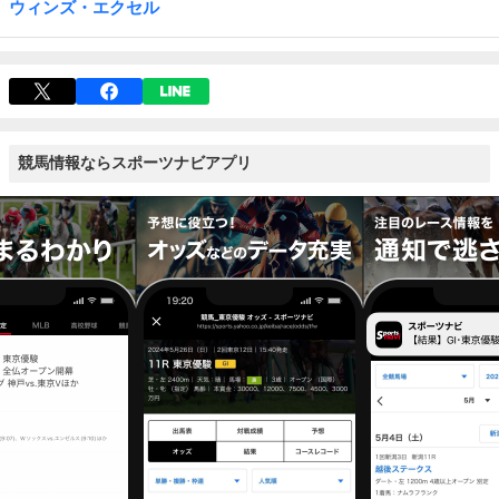
ウィンズ・エクセル
競馬情報ならスポーツナビアプリ