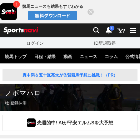
競馬ニュースも結果もすぐわかる
閉じる
スポーツナビ
検索
通知
i
ログイン
ID新規取得
競馬トップ
日程・結果
動画
ニュース
コラム
公式情
真中満＆五十嵐亮太が佐賀競馬予想に挑戦！（PR）
ノボマハロ
牡 登録抹消
先週的中! AIが平安エルムSを大予想