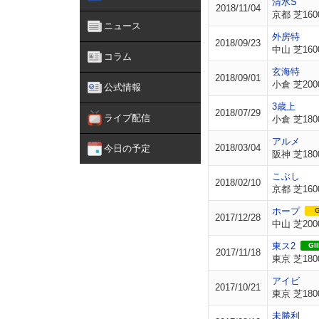
清水S
2018/11/04
京都 芝160
ニュース
外房特
2018/09/23
中山 芝160
コラム
玄海特
2018/09/01
小倉 芝200
公式情報
3歳上
2018/07/29
ライブ配信
小倉 芝180
アルメ
2018/03/04
今日の予定
阪神 芝180
こぶし
2018/02/10
京都 芝160
ホープ
G
2017/12/28
中山 芝200
東ス2
GII
2017/11/18
東京 芝180
アイビ
2017/10/21
東京 芝180
未勝利