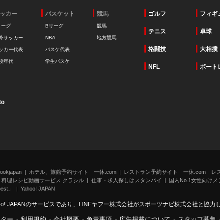
ッカー
バスケット
競馬
ゴルフ
フィギ
リーグ
Bリーグ
競馬
テニス
卓球
外サッカー
NBA
地方競馬
格闘技
大相撲
ッカー代表
バスケ代表
校年代
学生バスケ
NFL
ボート
to
kjapan
ホテル、旅館予約サイト 一休.com
レストラン予約サイト 一休.com レ
料理レシピ動画サービス クラシル
仕事・求人探しはスタンバイ
国内No.1女性向けメデ
st」
Yahoo! JAPAN
oo! JAPANのサービスであり、LINEヤフー株式会社がスポーツナビ株式会社と協
ンター
-
利用規約
-
会社概要
-
免責事項
-
広告掲載について
-
スタッフ募集