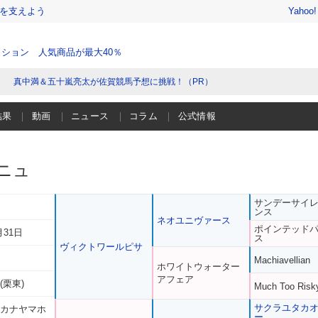
を支えよう
Yahoo
ション 人気商品が最大40％
真中満＆五十嵐亮太が佐賀競馬予想に挑戦！（PR）
結果
動画
ニュース
コラム
公式情報
ニュ
サンデーサイ
ンス
ネオユニヴァース
ポインテッド
月31日
ス
ヴィクトワールピサ
Machiavellian
ホワイトウォーター
アフェア
(栗東)
Much Too Risk
サクラユタカ
 カナヤマホ
ー