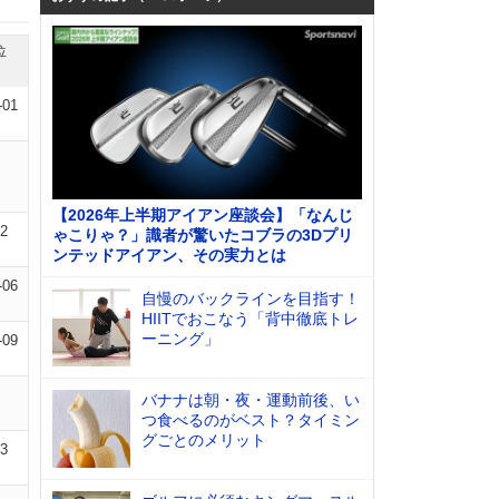
位
-01
【2026年上半期アイアン座談会】「なんじ
02
ゃこりゃ？」識者が驚いたコブラの3Dプリ
ンテッドアイアン、その実力とは
-06
自慢のバックラインを目指す！
HIITでおこなう「背中徹底トレ
ーニング」
-09
バナナは朝・夜・運動前後、い
つ食べるのがベスト？タイミン
グごとのメリット
03