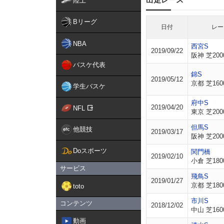
陸上
Bリーグ
日付
レー
NBA
西宮S
2019/09/22
阪神 芝200
バスケ代表
錦S
2019/05/12
京都 芝160
学生バスケ
府中S
2019/04/20
NFL
東京 芝200
但馬S
他競技
2019/03/17
阪神 芝200
Doスポーツ
関門橋
2019/02/10
小倉 芝180
サービス
飛鳥S
2019/01/27
京都 芝180
toto
市川S
コンテンツ
2018/12/02
中山 芝160
動画