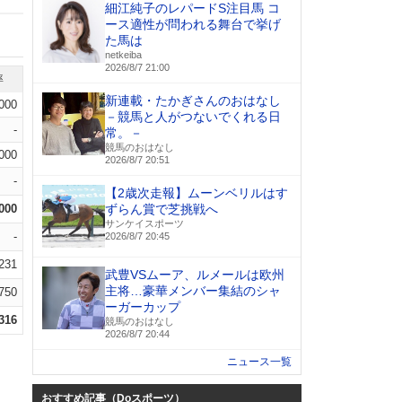
細江純子のレパードS注目馬 コ
ース適性が問われる舞台で挙げ
た馬は
netkeiba
2026/8/7 21:00
率
新連載・たかぎさんのおはなし
.000
－競馬と人がつないでくれる日
-
常。－
競馬のおはなし
.000
2026/8/7 20:51
-
【2歳次走報】ムーンベリルはす
.000
ずらん賞で芝挑戦へ
サンケイスポーツ
-
2026/8/7 20:45
.231
武豊VSムーア、ルメールは欧州
主将…豪華メンバー集結のシャ
.750
ーガーカップ
.316
競馬のおはなし
2026/8/7 20:44
ニュース一覧
おすすめ記事（Doスポーツ）