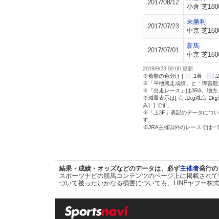
2017/08/12
小倉 芝180
未勝利
2017/07/23
中京 芝160
新馬
2017/07/01
中京 芝160
2019/9/23 00:00 更新
※着順の色分け [
:1着
※「平地競走成績」と「障害競
※「出走レース」はJRA、地
※減量表示は[
:1kg減
:2k
み）] です。
※「上3F」表記のデータについ
す。
※JRA主催以外のレースでは
結果・成績・オッズなどのデータは、必ず
主催者
発行の
スポーツナビの競馬コンテンツのページ上に掲載されて
づいて被ったいかなる損害についても、LINEヤフー株