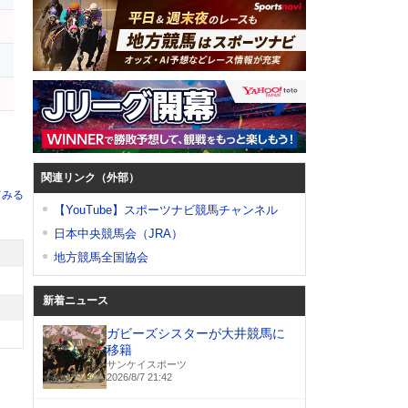
モ
関連リンク（外部）
てみる
【YouTube】スポーツナビ競馬チャンネル
日本中央競馬会（JRA）
地方競馬全国協会
新着ニュース
ガビーズシスターが大井競馬に
移籍
サンケイスポーツ
2026/8/7 21:42