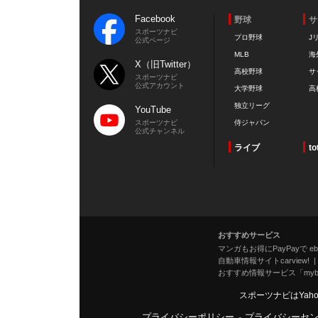
Facebook
野球
サ
スポーツナビ
プロ野球
J
公式ページ
MLB
海
X（旧Twitter）
高校野球
サ
スポーツナビ
公式アカウント
大学野球
高
独立リーグ
YouTube
スポーツナビ
侍ジャパン
公式チャンネル
ライブ
to
おすすめサービス
マンガもお得にPayPayで eboo
自動車情報サイトcarview!
おすすめ情報サービス「mybe
スポーツナビはYah
プライバシーポリシー
-
プライバシーセ