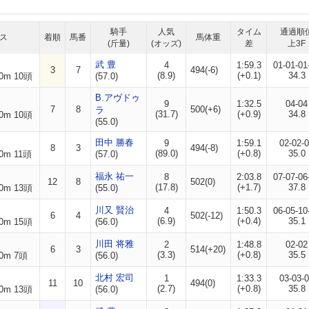
騎手
人気
タイム
通過順
ス
着順
馬番
馬体重
(斤量)
(オッズ)
差
上3F
武 豊
4
1:59.3
01-01-01
3
7
494(-6)
(8.9)
(+0.1)
34.3
0m 10頭
(57.0)
B.アヴドゥ
9
1:32.5
04-04
7
8
500(+6)
ラ
(31.7)
(+0.9)
34.8
0m 10頭
(55.0)
田中 勝春
9
1:59.1
02-02-
8
3
494(-8)
(89.0)
(+0.8)
35.0
0m 11頭
(57.0)
福永 祐一
8
2:03.8
07-07-06
12
8
502(0)
(17.8)
(+1.7)
37.8
0m 13頭
(55.0)
川又 賢治
4
1:50.3
06-05-10
6
4
502(-12)
(6.9)
(+0.4)
35.1
0m 15頭
(56.0)
川田 将雅
2
1:48.8
02-02
6
3
514(+20)
(3.3)
(+0.8)
35.5
0m 7頭
(56.0)
北村 宏司
1
1:33.3
03-03-
11
10
494(0)
(2.7)
(+0.8)
35.8
0m 13頭
(56.0)