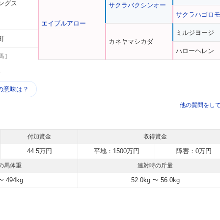
ングス
サクラバクシンオー
サクラハゴロ
エイブルアロー
ミルジヨージ
町
カネヤマシカダ
ハローヘレン
馬 ]
う
の意味は？
他の質問をし
付加賞金
収得賞金
44.5万円
平地：1500万円
障害：0万円
の馬体重
連対時の斤量
〜 494kg
52.0kg 〜 56.0kg