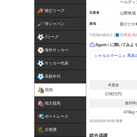
ールディ
独立リーグ
生産者
山際牧場
侍ジャパン
産地
新ひだか
※性別の色分け [
:牡馬
:牝
Jリーグ
Agent i に聞いてみよ
海外サッカー
シャルルマーニュ 馬名
サッカー代表
高校年代
本賞金
競馬
5790万円
地方競馬
連対時
470kg 
ボートレース
2019/10/24 00:00
大相撲
総合成績