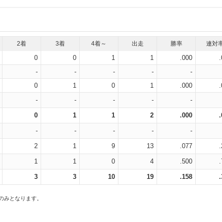
2着
3着
4着～
出走
勝率
連対
0
0
1
1
.000
-
-
-
-
-
0
1
0
1
.000
-
-
-
-
-
0
1
1
2
.000
-
-
-
-
-
2
1
9
13
.077
1
1
0
4
.500
3
3
10
19
.158
スのみとなります。