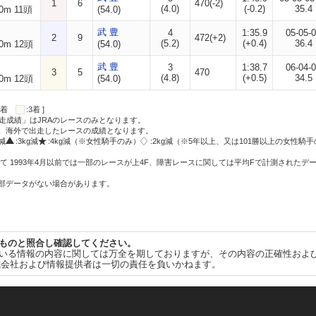
1
6
470(-2)
(4.0)
(-0.2)
35.4
0m 11頭
(54.0)
武 豊
4
1:35.9
05-05-
2
9
472(+2)
(5.2)
(+0.4)
36.4
0m 12頭
(54.0)
武 豊
3
1:38.7
06-04-
3
5
470
(4.8)
(+0.5)
34.5
0m 12頭
(54.0)
:2着
:3着 ]
走成績」はJRAのレースのみとなります。
方、海外で出走したレースの成績となります。
g減
:3kg減
:4kg減（※女性騎手のみ）
:2kg減（※5年以上、又は101勝以上の女性騎手
て 1993年4月以前では一部のレースが上4F、障害レースに関しては平均Fで計測されたデ
一部データがない場合があります。
ものと照合し確認してください。
いる情報の内容に関しては万全を期しておりますが、その内容の正確性およ
式会社および情報提供者は一切の責任を負いかねます。