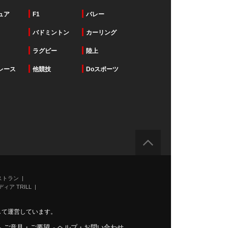
ュア
F1
バレー
バドミントン
カーリング
ラグビー
陸上
レース
他競技
Doスポーツ
ストラン
ィア TRILL
力して運営しています。
-
ご意見・ご要望
-
ヘルプ・お問い合わせ