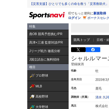
【災害支援】ひとりでも多くの命を救う「災害救助犬」
IDでもっと便利に
新規取得
ログイン
ボーナスセレク
特集
燕OB 競馬予想挑む/PR
競馬トップ
日程・
髙津×三浦 監督対談/PR
Jリーグ戦力 徹底分析
シャルルマー
J国立試合に無料招待
登録抹消
種目
性齢
牡
プロ野球
生年月日
2015年3
MLB
毛色
鹿毛
高校野球
調教師（所属）
清水 久詞
馬主
株式会社
大学野球