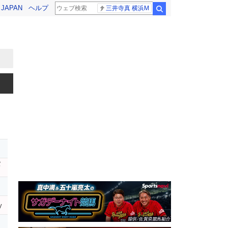
! JAPAN
ヘルプ
三井寺真 横浜M
検索
レ
パ
y
オ