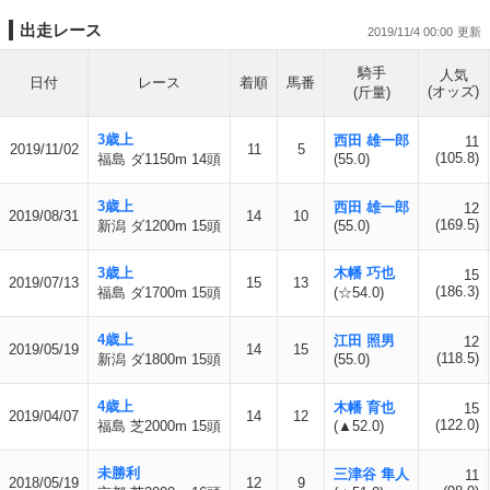
出走レース
2019/11/4 00:00
騎手
人気
日付
レース
着順
馬番
(オッズ)
(斤量)
3歳上
西田 雄一郎
11
2019/11/02
11
5
(105.8)
福島 ダ1150m 14頭
(55.0)
3歳上
西田 雄一郎
12
2019/08/31
14
10
(169.5)
新潟 ダ1200m 15頭
(55.0)
3歳上
木幡 巧也
15
2019/07/13
15
13
(186.3)
福島 ダ1700m 15頭
(☆54.0)
4歳上
江田 照男
12
2019/05/19
14
15
(118.5)
新潟 ダ1800m 15頭
(55.0)
4歳上
木幡 育也
15
2019/04/07
14
12
(122.0)
福島 芝2000m 15頭
(▲52.0)
未勝利
三津谷 隼人
11
2018/05/19
12
9