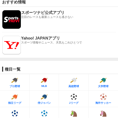
おすすめ情報
スポーツナビ公式アプリ
注目のレースも最新ニュースも逃さない
Yahoo! JAPANアプリ
スポーツ情報やニュース、天気もこれひとつで
種目一覧
MLB
プロ野球
高校野球
大学野球
独立リーグ
侍ジャパン
Jリーグ
海外サッカー