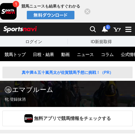
競馬ニュースも結果もすぐわかる
閉じる
スポーツナビ
検索
通知
i
ログイン
ID新規取得
競馬トップ
日程・結果
動画
ニュース
コラム
公式情
真中満＆五十嵐亮太が佐賀競馬予想に挑戦！（PR）
エマブルーム
牝 登録抹消
無料アプリで競馬情報をチェックする