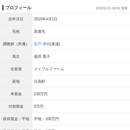
プロフィール
2019/11/11 00:00
生年月日
2015年4月1日
毛色
黒鹿毛
調教師（所属）
岩戸 孝樹
(美浦)
馬主
菰田 寛子
生産者
メイプルファーム
産地
日高町
本賞金
130万円
付加賞金
0万円
収得賞金：平地
平地：100万円