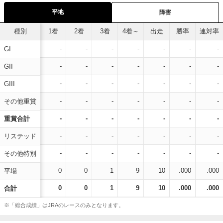
平地
障害
種別
1着
2着
3着
4着～
出走
勝率
連対率
-
-
-
-
-
-
-
GI
-
-
-
-
-
-
-
GII
-
-
-
-
-
-
-
GIII
-
-
-
-
-
-
-
その他重賞
-
-
-
-
-
-
-
重賞合計
-
-
-
-
-
-
-
リステッド
-
-
-
-
-
-
-
その他特別
0
0
1
9
10
.000
.000
平場
0
0
1
9
10
.000
.000
合計
※「総合成績」はJRAのレースのみとなります。