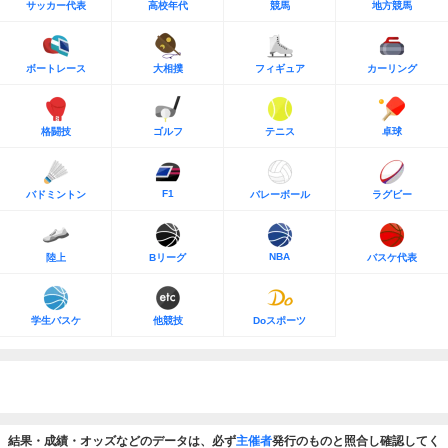
サッカー代表
高校年代
競馬
地方競馬
ボートレース
大相撲
フィギュア
カーリング
格闘技
ゴルフ
テニス
卓球
F1
バドミントン
バレーボール
ラグビー
NBA
陸上
Bリーグ
バスケ代表
学生バスケ
他競技
Doスポーツ
結果・成績・オッズなどのデータは、必ず
主催者
発行のものと照合し確認してく