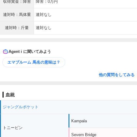
収得賞金：障害
障害：0万円
連対時：馬体重
連対なし
連対時：斤量
連対なし
Agent i に聞いてみよう
エマブルーム 馬名の意味は？
他の質問をしてみる
血統
ジャングルポケット
Kampala
トニービン
Severn Bridge