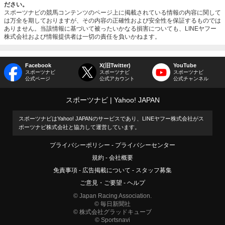
ださい。
スポーツナビの競馬コンテンツのページ上に掲載されている情報の内容に関して
は万全を期しておりますが、その内容の正確性および安全性を保証するものでは
ありません。当該情報に基づいて被ったいかなる損害についても、LINEヤフー
株式会社および情報提供者は一切の責任を負いかねます。
Facebook
X(旧Twitter)
YouTube
スポーツナビ
スポーツナビ
スポーツナビ
公式ページ
公式アカウント
公式チャンネル
スポーツナビ
Yahoo! JAPAN
スポーツナビはYahoo! JAPANのサービスであり、LINEヤフー株式会社がス
ポーツナビ株式会社と協力して運営しています。
プライバシーポリシー
プライバシーセンター
規約
会社概要
免責事項
広告掲載について
スタッフ募集
ご意見・ご要望
ヘルプ
© Japan Racing Association.
© 毎日新聞社
© 株式会社グラッドキューブ
© Sportsnavi