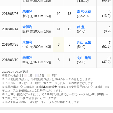
(98.9)
京都 芝2000m 16頭
(▲51.0)
未勝利
森 裕太朗
6
2018/05/06
10
13
(13.2)
新潟 芝1800m 15頭
(△52.0)
未勝利
武 豊
4
2018/04/14
14
12
(8.9)
阪神 芝2000m 16頭
(54.0)
未勝利
丸山 元気
7
2018/03/25
3
5
(51.3)
中京 芝2000m 14頭
(54.0)
未勝利
丸山 元気
10
2018/03/10
8
1
(47.2)
中京 芝1600m 15頭
(54.0)
2019/11/4 00:00 更新
※着順の色分け [
:1着
:2着
:3着 ]
※「平地競走成績」と「障害競走成績」はJRAのレースのみとなります。
※「出走レース」はJRA、地方、海外で出走したレースの成績となります。
※減量表示は[
:1kg減
:2kg減
:3kg減
:4kg減（※女性騎手のみ）
:2kg減（※5
年以上、又は101勝以上の女性騎手のみ）] です。
※「上3F」表記のデータについて 1993年4月以前では一部のレースが上4F、障害レー
スに関しては平均Fで計測されたデータです。
※JRA主催以外のレースでは一部データがない場合があります。