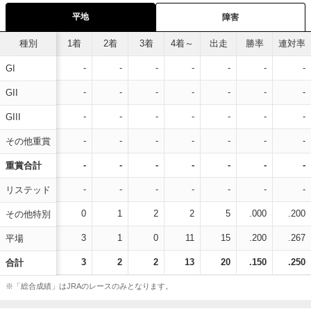
平地
障害
種別
1着
2着
3着
4着～
出走
勝率
連対率
-
-
-
-
-
-
-
GI
-
-
-
-
-
-
-
GII
-
-
-
-
-
-
-
GIII
-
-
-
-
-
-
-
その他重賞
-
-
-
-
-
-
-
重賞合計
-
-
-
-
-
-
-
リステッド
0
1
2
2
5
.000
.200
その他特別
3
1
0
11
15
.200
.267
平場
3
2
2
13
20
.150
.250
合計
※「総合成績」はJRAのレースのみとなります。