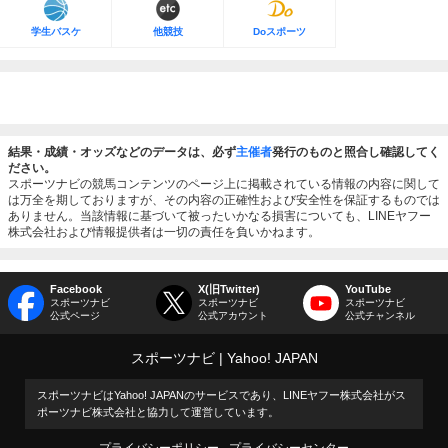
学生バスケ
他競技
Doスポーツ
結果・成績・オッズなどのデータは、必ず
主催者
発行のものと照合し確認してく
ださい。
スポーツナビの競馬コンテンツのページ上に掲載されている情報の内容に関して
は万全を期しておりますが、その内容の正確性および安全性を保証するものでは
ありません。当該情報に基づいて被ったいかなる損害についても、LINEヤフー
株式会社および情報提供者は一切の責任を負いかねます。
Facebook
X(旧Twitter)
YouTube
スポーツナビ
スポーツナビ
スポーツナビ
公式ページ
公式アカウント
公式チャンネル
スポーツナビ
Yahoo! JAPAN
スポーツナビはYahoo! JAPANのサービスであり、LINEヤフー株式会社がス
ポーツナビ株式会社と協力して運営しています。