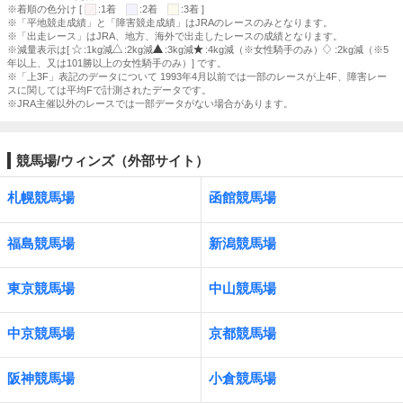
※着順の色分け [
:1着
:2着
:3着 ]
※「平地競走成績」と「障害競走成績」はJRAのレースのみとなります。
※「出走レース」はJRA、地方、海外で出走したレースの成績となります。
※減量表示は[
:1kg減
:2kg減
:3kg減
:4kg減（※女性騎手のみ）
:2kg減（※5
年以上、又は101勝以上の女性騎手のみ）] です。
※「上3F」表記のデータについて 1993年4月以前では一部のレースが上4F、障害レー
スに関しては平均Fで計測されたデータです。
※JRA主催以外のレースでは一部データがない場合があります。
競馬場/ウィンズ（外部サイト）
札幌競馬場
函館競馬場
福島競馬場
新潟競馬場
東京競馬場
中山競馬場
中京競馬場
京都競馬場
阪神競馬場
小倉競馬場