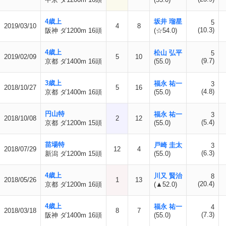
4歳上
坂井 瑠星
5
2019/03/10
4
8
(10.3)
阪神 ダ1200m 16頭
(☆54.0)
4歳上
松山 弘平
5
2019/02/09
5
10
(9.7)
京都 ダ1400m 16頭
(55.0)
3歳上
福永 祐一
3
2018/10/27
5
16
(4.8)
京都 ダ1400m 16頭
(55.0)
円山特
福永 祐一
3
2018/10/08
2
12
(5.4)
京都 ダ1200m 15頭
(55.0)
苗場特
戸崎 圭太
3
2018/07/29
12
4
(6.3)
新潟 ダ1200m 15頭
(55.0)
4歳上
川又 賢治
8
2018/05/26
1
13
(20.4)
京都 ダ1200m 16頭
(▲52.0)
4歳上
福永 祐一
4
2018/03/18
8
7
(7.3)
阪神 ダ1400m 16頭
(55.0)