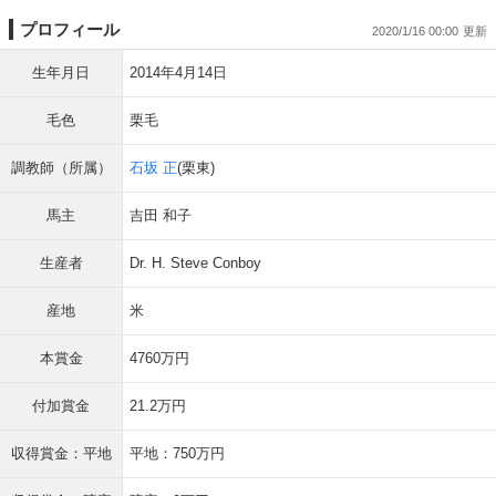
プロフィール
2020/1/16 00:00
生年月日
2014年4月14日
毛色
栗毛
調教師（所属）
石坂 正
(栗東)
馬主
吉田 和子
生産者
Dr. H. Steve Conboy
産地
米
本賞金
4760万円
付加賞金
21.2万円
収得賞金：平地
平地：750万円