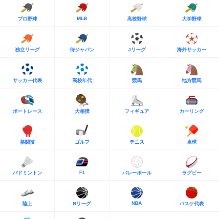
MLB
プロ野球
高校野球
大学野球
独立リーグ
侍ジャパン
Jリーグ
海外サッカー
サッカー代表
高校年代
競馬
地方競馬
ボートレース
大相撲
フィギュア
カーリング
格闘技
ゴルフ
テニス
卓球
F1
バドミントン
バレーボール
ラグビー
NBA
陸上
Bリーグ
バスケ代表