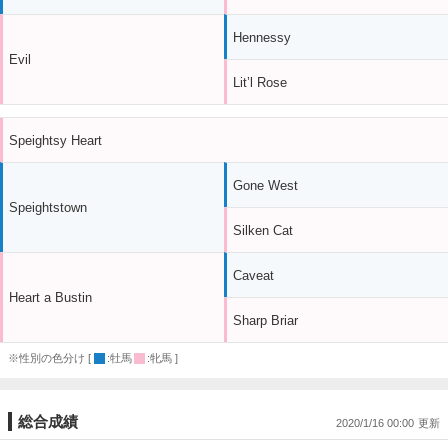
Hennessy
Evil
Lit’l Rose
Speightsy Heart
Gone West
Speightstown
Silken Cat
Caveat
Heart a Bustin
Sharp Briar
※性別の色分け [
:牡馬
:牝馬 ]
総合成績
2020/1/16 00:00