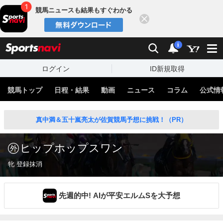
競馬ニュースも結果もすぐわかる
閉じる
スポーツナビ
検索
通知
i
ログイン
ID新規取得
競馬トップ
日程・結果
動画
ニュース
コラム
公式情
真中満＆五十嵐亮太が佐賀競馬予想に挑戦！（PR）
ヒップホップスワン
牝 登録抹消
先週的中! AIが平安エルムSを大予想