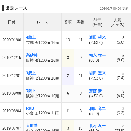
出走レース
2020/1/7 00:00
騎手
人気
日付
レース
着順
馬番
(オッズ)
(斤量)
4歳上
岩田 望来
3
2020/01/06
10
11
(6.0)
京都 ダ1200m 16頭
(△53.0)
高砂特
福永 祐一
5
2019/12/15
3
9
(8.6)
阪神 ダ1200m 16頭
(55.0)
3歳上
岩田 望来
5
2019/12/01
2
11
(7.4)
阪神 ダ1200m 16頭
(△53.0)
3歳上
斎藤 新
3
2019/09/08
6
8
(5.0)
阪神 ダ1200m 16頭
(▲52.0)
RKB
和田 竜二
3
2019/08/04
11
8
小倉 芝1200m 11頭
(6.3)
(55.0)
大府特
北村 友一
8
2019/07/07
3
15
(23.9)
中京 ダ1200m 16頭
(55.0)