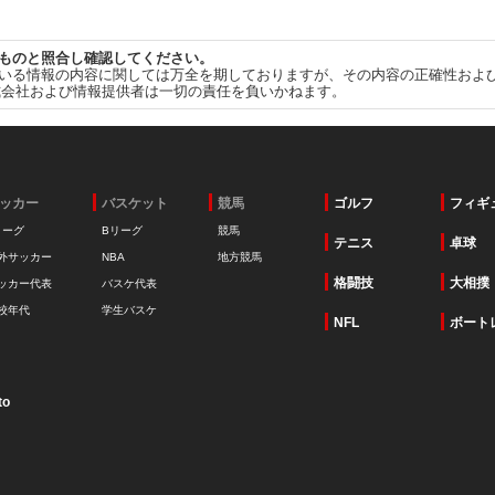
ものと照合し確認してください。
いる情報の内容に関しては万全を期しておりますが、その内容の正確性およ
式会社および情報提供者は一切の責任を負いかねます。
ッカー
バスケット
競馬
ゴルフ
フィギ
リーグ
Bリーグ
競馬
テニス
卓球
外サッカー
NBA
地方競馬
格闘技
大相撲
ッカー代表
バスケ代表
校年代
学生バスケ
NFL
ボート
to