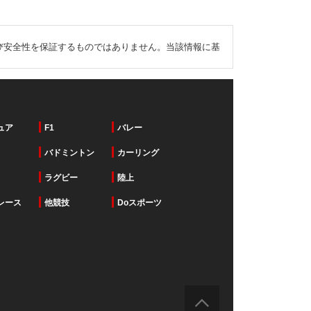
び安全性を保証するものではありません。当該情報に基
ュア
F1
バレー
バドミントン
カーリング
ラグビー
陸上
レース
他競技
Doスポーツ