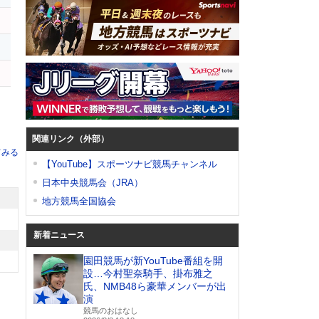
関連リンク（外部）
てみる
【YouTube】スポーツナビ競馬チャンネル
日本中央競馬会（JRA）
地方競馬全国協会
新着ニュース
園田競馬が新YouTube番組を開
設…今村聖奈騎手、掛布雅之
氏、NMB48ら豪華メンバーが出
演
競馬のおはなし