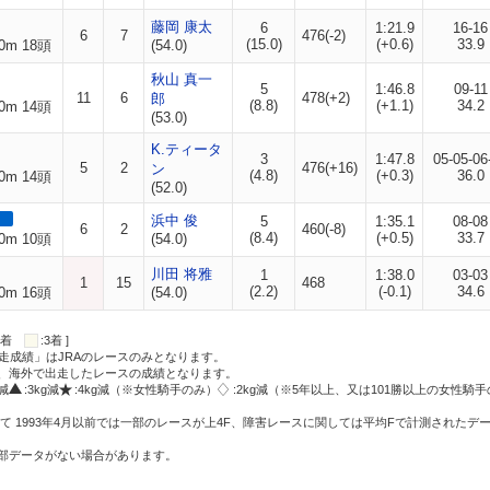
藤岡 康太
6
1:21.9
16-16
6
7
476(-2)
(15.0)
(+0.6)
33.9
0m 18頭
(54.0)
秋山 真一
5
1:46.8
09-11
11
6
478(+2)
郎
(8.8)
(+1.1)
34.2
0m 14頭
(53.0)
K.ティータ
3
1:47.8
05-05-06
5
2
476(+16)
ン
(4.8)
(+0.3)
36.0
0m 14頭
(52.0)
浜中 俊
5
1:35.1
08-08
6
2
460(-8)
(8.4)
(+0.5)
33.7
0m 10頭
(54.0)
川田 将雅
1
1:38.0
03-03
1
15
468
(2.2)
(-0.1)
34.6
0m 16頭
(54.0)
:2着
:3着 ]
走成績」はJRAのレースのみとなります。
方、海外で出走したレースの成績となります。
g減
:3kg減
:4kg減（※女性騎手のみ）
:2kg減（※5年以上、又は101勝以上の女性騎手
て 1993年4月以前では一部のレースが上4F、障害レースに関しては平均Fで計測されたデ
一部データがない場合があります。