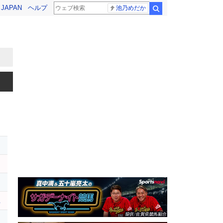
! JAPAN
ヘルプ
池乃めだか
検索
ユ