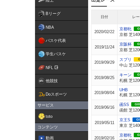
陸上
Bリーグ
日付
レー
NBA
京都牝
GI
2020/02/22
京都 芝140
バスケ代表
京阪杯
GI
2019/11/24
京都 芝120
学生バスケ
スプリ
G
2019/09/29
中山 芝120
NFL
キーン
GI
2019/08/25
札幌 芝120
他競技
UHB
2019/08/04
Doスポーツ
札幌 芝120
函SS
GIII
サービス
2019/06/16
函館 芝120
toto
京王S
GI
2019/05/11
東京 芝140
コンテンツ
京都牝
GI
動画
2019/02/16