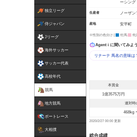
ーシング
独立リーグ
生産者
ノーザン
侍ジャパン
産地
安平町
※性別の色分け [
:牡馬
:牝
Jリーグ
Agent i に聞いてみよ
海外サッカー
リナーテ 馬名の意味は
サッカー代表
高校年代
本賞金
競馬
1億3575万円
地方競馬
連対時
468kg 
ボートレース
2020/2/27 00:00
大相撲
総合成績