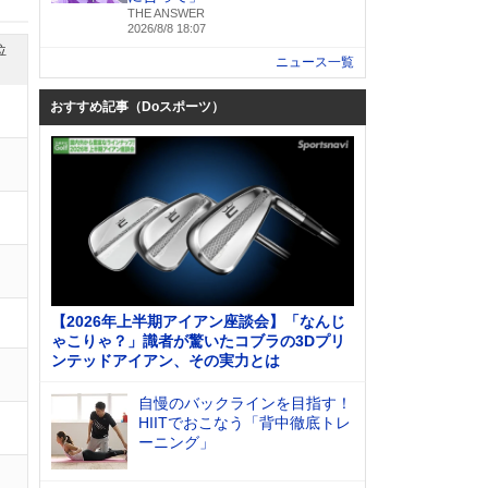
THE ANSWER
2026/8/8 18:07
位
ニュース一覧
おすすめ記事（Doスポーツ）
【2026年上半期アイアン座談会】「なんじ
ゃこりゃ？」識者が驚いたコブラの3Dプリ
ンテッドアイアン、その実力とは
自慢のバックラインを目指す！
HIITでおこなう「背中徹底トレ
ーニング」