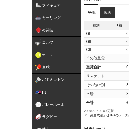
フィギュア
平地
障害
カーリング
種別
1着
格闘技
GI
0
GII
0
ゴルフ
GIII
0
テニス
その他重賞
-
重賞合計
0
卓球
リステッド
-
バドミントン
その他特別
3
F1
平場
3
合計
6
バレーボール
2020/2/27 00:00 更新
※「総合成績」はJRAのレー
ラグビー
出走レース