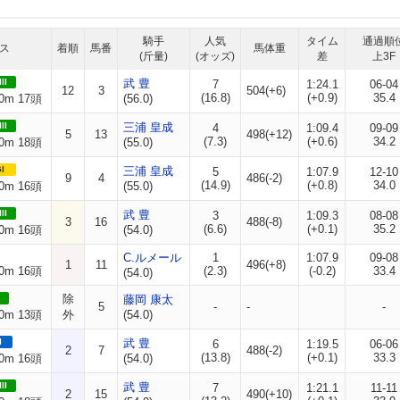
騎手
人気
タイム
通過順
ス
着順
馬番
馬体重
(斤量)
(オッズ)
差
上3F
II
武 豊
7
1:24.1
06-04
12
3
504(+6)
(16.8)
(+0.9)
35.4
0m 17頭
(56.0)
II
三浦 皇成
4
1:09.4
09-09
5
13
498(+12)
(7.3)
(+0.6)
34.2
0m 18頭
(55.0)
I
三浦 皇成
5
1:07.9
12-10
9
4
486(-2)
(14.9)
(+0.8)
34.0
0m 16頭
(55.0)
II
武 豊
3
1:09.3
08-08
3
16
488(-8)
(6.6)
(+0.1)
35.2
0m 16頭
(54.0)
C.ルメール
1
1:07.9
09-08
1
11
496(+8)
0m 16頭
(2.3)
(-0.2)
33.4
(54.0)
除
藤岡 康太
5
-
-
-
0m 13頭
外
(54.0)
I
武 豊
6
1:19.5
06-06
2
7
488(-2)
(13.8)
(+0.1)
33.3
0m 16頭
(54.0)
II
武 豊
7
1:21.1
11-11
2
15
490(+10)