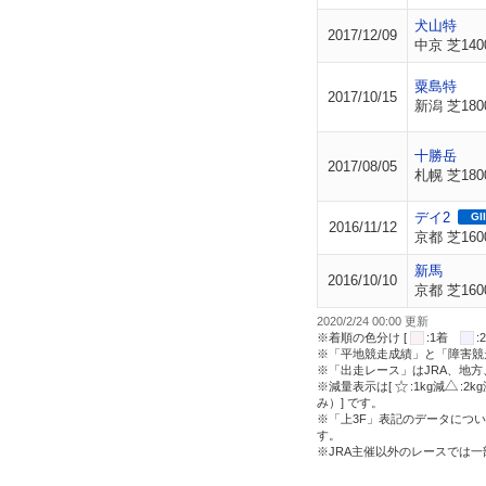
犬山特
2017/12/09
中京 芝140
粟島特
2017/10/15
新潟 芝180
十勝岳
2017/08/05
札幌 芝180
デイ2
GII
2016/11/12
京都 芝160
新馬
2016/10/10
京都 芝160
2020/2/24 00:00 更新
※着順の色分け [
:1着
※「平地競走成績」と「障害競
※「出走レース」はJRA、地
※減量表示は[
:1kg減
:2k
み）] です。
※「上3F」表記のデータについ
す。
※JRA主催以外のレースでは