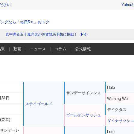
ださい
Yahoo
ングなら「毎日5％」おトク
真中満＆五十嵐亮太が佐賀競馬予想に挑戦！（PR）
結果
動画
ニュース
コラム
公式情報
Halo
サンデーサイレンス
月31日
Wishing Well
ステイゴールド
デイクタス
ゴールデンサッシュ
(栗東)
ダイナサツシ
 サンデーレ
Lure