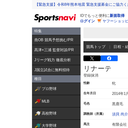
【緊急支援】令和8年熊本地震 緊急支援募金にご協力く
IDでもっと便利に
新規取得
ログイン
ヤフーショッピ
特集
燕OB 競馬予想挑む/PR
競馬トップ
日程・
髙津×三浦 監督対談/PR
Jリーグ戦力 徹底分析
リナーテ
J国立試合に無料招待
登録抹消
種目
性齢
牝
プロ野球
生年月日
2014年1
MLB
毛色
黒鹿毛
高校野球
調教師（所属）
須貝 尚介
馬主
有限会社
大学野球