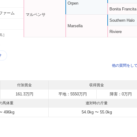
Orpen
Bonita Francita
ファーム
マルペンサ
Southern Halo
Marsella
Riviere
馬 ]
う
？
他の質問をし
付加賞金
収得賞金
161.3万円
平地：5550万円
障害：0万円
の馬体重
連対時の斤量
〜 496kg
54.0kg 〜 55.0kg