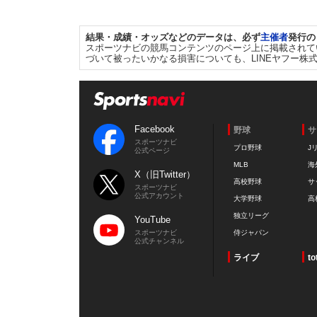
結果・成績・オッズなどのデータは、必ず
主催者
発行の
スポーツナビの競馬コンテンツのページ上に掲載されて
づいて被ったいかなる損害についても、LINEヤフー株
Facebook
野球
サ
スポーツナビ
プロ野球
J
公式ページ
MLB
海
X（旧Twitter）
高校野球
サ
スポーツナビ
公式アカウント
大学野球
高
独立リーグ
YouTube
スポーツナビ
侍ジャパン
公式チャンネル
ライブ
to