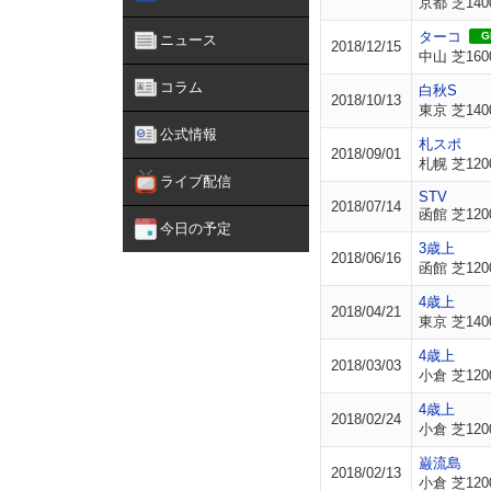
京都 芝140
ターコ
GI
ニュース
2018/12/15
中山 芝160
コラム
白秋S
2018/10/13
東京 芝140
公式情報
札スポ
2018/09/01
札幌 芝120
ライブ配信
STV
2018/07/14
函館 芝120
今日の予定
3歳上
2018/06/16
函館 芝120
4歳上
2018/04/21
東京 芝140
4歳上
2018/03/03
小倉 芝120
4歳上
2018/02/24
小倉 芝120
巌流島
2018/02/13
小倉 芝120