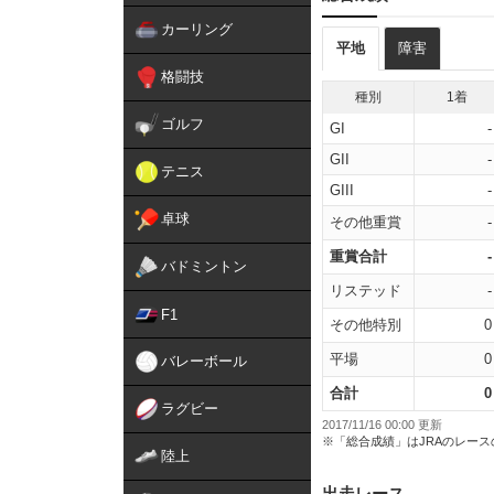
カーリング
平地
障害
格闘技
種別
1着
ゴルフ
GI
-
GII
-
テニス
GIII
-
卓球
その他重賞
-
重賞合計
-
バドミントン
リステッド
-
F1
その他特別
0
平場
0
バレーボール
合計
0
ラグビー
2017/11/16 00:00 更新
※「総合成績」はJRAのレー
陸上
出走レース