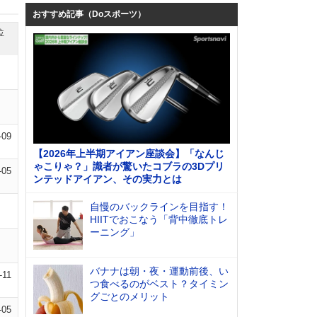
おすすめ記事（Doスポーツ）
位
-09
【2026年上半期アイアン座談会】「なんじ
ゃこりゃ？」識者が驚いたコブラの3Dプリ
-05
ンテッドアイアン、その実力とは
自慢のバックラインを目指す！
HIITでおこなう「背中徹底トレ
ーニング」
バナナは朝・夜・運動前後、い
-11
つ食べるのがベスト？タイミン
グごとのメリット
-05