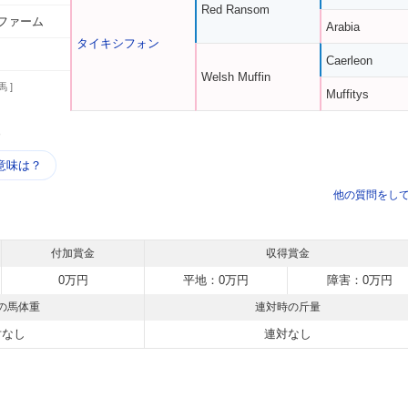
Red Ransom
ファーム
Arabia
タイキシフォン
Caerleon
Welsh Muffin
馬 ]
Muffitys
う
意味は？
他の質問をし
付加賞金
収得賞金
0万円
平地：0万円
障害：0万円
の馬体重
連対時の斤量
対なし
連対なし