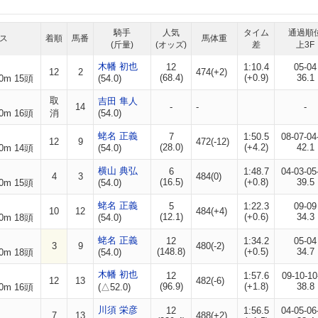
騎手
人気
タイム
通過順
ス
着順
馬番
馬体重
(斤量)
(オッズ)
差
上3F
木幡 初也
12
1:10.4
05-04
12
2
474(+2)
(68.4)
(+0.9)
36.1
0m 15頭
(54.0)
取
吉田 隼人
14
-
-
-
0m 16頭
消
(54.0)
蛯名 正義
7
1:50.5
08-07-04
12
9
472(-12)
(28.0)
(+4.2)
42.1
0m 14頭
(54.0)
横山 典弘
6
1:48.7
04-03-05
4
3
484(0)
(16.5)
(+0.8)
39.5
0m 15頭
(54.0)
蛯名 正義
5
1:22.3
09-09
10
12
484(+4)
(12.1)
(+0.6)
34.3
0m 18頭
(54.0)
蛯名 正義
12
1:34.2
05-04
3
9
480(-2)
(148.8)
(+0.5)
34.7
0m 18頭
(54.0)
木幡 初也
12
1:57.6
09-10-10
12
13
482(-6)
(96.9)
(+1.8)
38.8
0m 16頭
(△52.0)
川須 栄彦
12
1:56.5
04-05-06
7
13
488(+2)