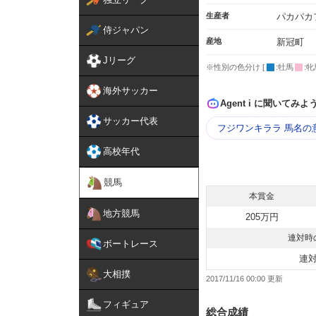
生産者
パカパカ
侍ジャパン
産地
新冠町
Jリーグ
※性別の色分け [
:牡馬
:牝
海外サッカー
Agent i に聞いてみよ
サッカー代表
フジワンキララ 馬名の
高校年代
競馬
本賞金
地方競馬
205万円
連対時
ボートレース
連
大相撲
2017/11/16 00:00
フィギュア
総合成績