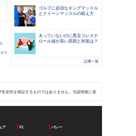
ゴルフに必須なキングマッスル
とクイーンマッスルの鍛え方
太っていないのに悪玉コレステ
ロール値が高い原因と対策は？
の
ータで
記事一覧
び安全性を保証するものではありません。当該情報に基
ュア
F1
バレー