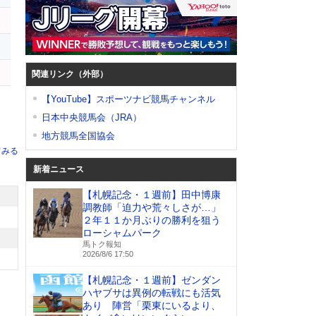
関連リンク（外部）
【YouTube】スポーツナビ競馬チャンネル
日本中央競馬会（JRA）
地方競馬全国協会
てみる
新着ニュース
【札幌記念・１週前】田中博康
調教師「迫力や荒々しさが…」
２年１１か月ぶりの勝利を狙う
ローシャムパーク
馬トク報知
2026/8/6 17:50
【札幌記念・１週前】ゼンダン
ハヤブサは異例の転戦にも活気
あり 陣営「栗東にいるより、