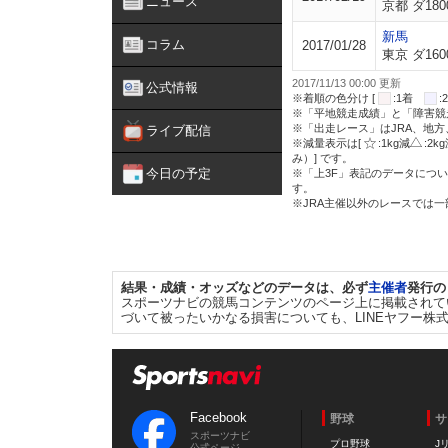
ニュース
京都 ダ180
新馬
コラム
2017/01/28
東京 ダ160
2017/11/13 00:00 更新
公式情報
※着順の色分け [
:1着
※「平地競走成績」と「障害競
※「出走レース」はJRA、地
ライブ配信
※減量表示は[
:1kg減
:2k
み）] です。
今日の予定
※「上3F」表記のデータについ
す。
※JRA主催以外のレースでは
結果・成績・オッズなどのデータは、必ず
主催者
発行の
スポーツナビの競馬コンテンツのページ上に掲載されて
づいて被ったいかなる損害についても、LINEヤフー株
Facebook
野球
サ
スポーツナビ
プロ野球
J
公式ページ