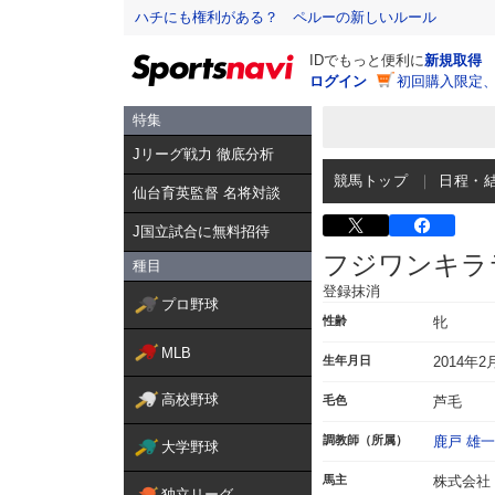
ハチにも権利がある？ ペルーの新しいルール
IDでもっと便利に
新規取得
ログイン
初回購入限定
特集
Jリーグ戦力 徹底分析
競馬トップ
日程・
仙台育英監督 名将対談
J国立試合に無料招待
フジワンキラ
種目
登録抹消
プロ野球
性齢
牝
MLB
生年月日
2014年2
高校野球
毛色
芦毛
調教師（所属）
鹿戸 雄一
大学野球
馬主
株式会社
独立リーグ