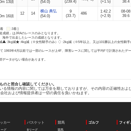
(239.4)
(+1.5)
38.4
0m 13頭
(54.0)
横山 典弘
9
1:42.2
08-08
12
14
486
(33.7)
(+2.9)
39.6
0m 16頭
(54.0)
:2着
:3着 ]
走成績」はJRAのレースのみとなります。
方、海外で出走したレースの成績となります。
g減
:3kg減
:4kg減（※女性騎手のみ）
:2kg減（※5年以上、又は101勝以上の女性騎手
て 1993年4月以前では一部のレースが上4F、障害レースに関しては平均Fで計測されたデ
一部データがない場合があります。
ものと照合し確認してください。
いる情報の内容に関しては万全を期しておりますが、その内容の正確性およ
式会社および情報提供者は一切の責任を負いかねます。
ッカー
バスケット
競馬
ゴルフ
フィギ
リーグ
Bリーグ
競馬