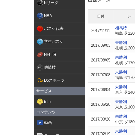
Bリーグ
NBA
日付
レー
相馬特
バスケ代表
2017/11/11
福島 芝120
学生バスケ
未勝利
2017/09/03
札幌 芝200
NFL
未勝利
2017/08/05
札幌 ダ170
他競技
未勝利
2017/07/08
福島 ダ170
Doスポーツ
未勝利
2017/06/04
サービス
東京 芝140
toto
未勝利
2017/05/20
東京 芝160
コンテンツ
未勝利
2017/03/20
中京 ダ180
動画
未勝利
2017/02/19