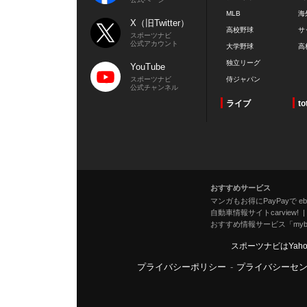
MLB
海
X（旧Twitter）
高校野球
サ
スポーツナビ
公式アカウント
大学野球
高
独立リーグ
YouTube
スポーツナビ
侍ジャパン
公式チャンネル
ライブ
to
おすすめサービス
マンガもお得にPayPayで eboo
自動車情報サイトcarview!
おすすめ情報サービス「mybe
スポーツナビはYah
プライバシーポリシー
-
プライバシーセ