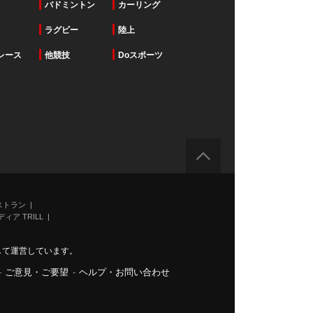
バドミントン
カーリング
ラグビー
陸上
レース
他競技
Doスポーツ
ストラン
ィア TRILL
力して運営しています。
-
ご意見・ご要望
-
ヘルプ・お問い合わせ