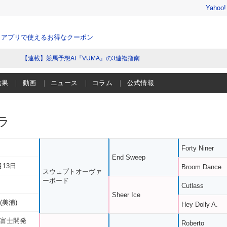
Yahoo
、アプリで使えるお得なクーポン
【連載】競馬予想AI『VUMA』の3連複指南
結果
動画
ニュース
コラム
公式情報
ラ
Forty Niner
End Sweep
月13日
Broom Dance
スウェプトオーヴァ
ーボード
Cutlass
Sheer Ice
(美浦)
Hey Dolly A.
 富士開発
Roberto