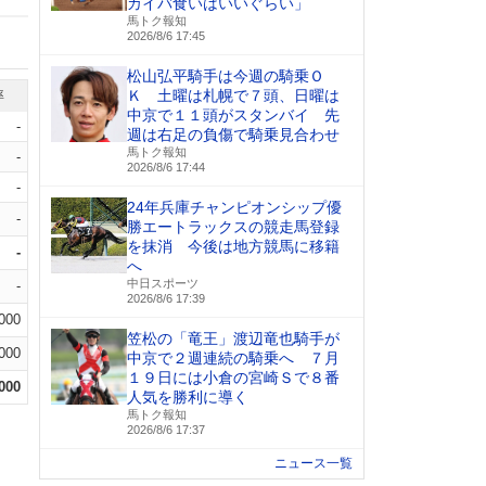
カイバ食いはいいぐらい」
馬トク報知
2026/8/6 17:45
松山弘平騎手は今週の騎乗Ｏ
Ｋ 土曜は札幌で７頭、日曜は
率
中京で１１頭がスタンバイ 先
-
週は右足の負傷で騎乗見合わせ
馬トク報知
-
2026/8/6 17:44
-
24年兵庫チャンピオンシップ優
-
勝エートラックスの競走馬登録
を抹消 今後は地方競馬に移籍
-
へ
中日スポーツ
-
2026/8/6 17:39
.000
笠松の「竜王」渡辺竜也騎手が
.000
中京で２週連続の騎乗へ ７月
１９日には小倉の宮崎Ｓで８番
.000
人気を勝利に導く
馬トク報知
2026/8/6 17:37
ニュース一覧