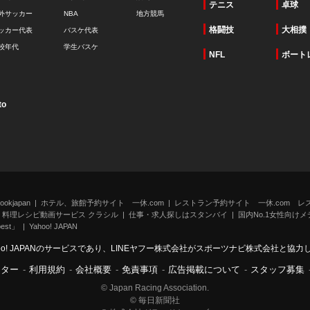
テニス
卓球
外サッカー
NBA
地方競馬
格闘技
大相撲
ッカー代表
バスケ代表
校年代
学生バスケ
NFL
ボート
to
kjapan
ホテル、旅館予約サイト 一休.com
レストラン予約サイト 一休.com レ
料理レシピ動画サービス クラシル
仕事・求人探しはスタンバイ
国内No.1女性向けメデ
st」
Yahoo! JAPAN
oo! JAPANのサービスであり、LINEヤフー株式会社がスポーツナビ株式会社と協
ンター
-
利用規約
-
会社概要
-
免責事項
-
広告掲載について
-
スタッフ募集
© Japan Racing Association.
© 毎日新聞社