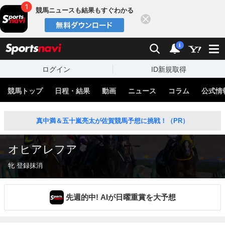
競馬ニュースも結果もすぐわかる
閉じる
スポーツナビ
検索
通知
i
ログイン
ID新規取得
競馬トップ
日程・結果
動画
ニュース
コラム
公式情
真中満＆五十嵐亮太が佐賀競馬予想に挑戦！（PR）
オヒアレフア
牝 登録抹消
先週的中! AIが日曜重賞を大予想