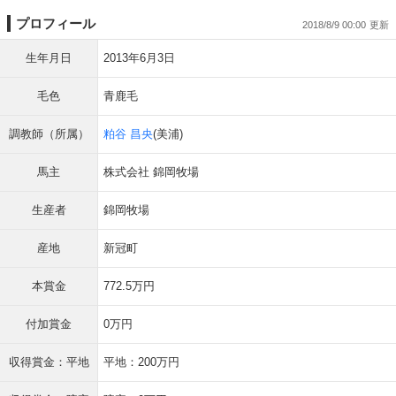
プロフィール
2018/8/9 00:00
生年月日
2013年6月3日
毛色
青鹿毛
調教師（所属）
粕谷 昌央
(美浦)
馬主
株式会社 錦岡牧場
生産者
錦岡牧場
産地
新冠町
本賞金
772.5万円
付加賞金
0万円
収得賞金：平地
平地：200万円