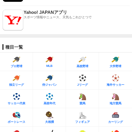
Yahoo! JAPANアプリ
スポーツ情報やニュース、天気もこれひとつで
種目一覧
MLB
プロ野球
高校野球
大学野球
独立リーグ
侍ジャパン
Jリーグ
海外サッカー
サッカー代表
高校年代
競馬
地方競馬
ボートレース
大相撲
フィギュア
カーリング