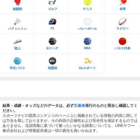
格闘技
ゴルフ
テニス
卓球
F1
バドミントン
バレーボール
ラグビー
NBA
陸上
Bリーグ
バスケ代表
学生バスケ
他競技
Doスポーツ
結果・成績・オッズなどのデータは、必ず
主催者
発行のものと照合し確認してく
ださい。
スポーツナビの競馬コンテンツのページ上に掲載されている情報の内容に関して
は万全を期しておりますが、その内容の正確性および安全性を保証するものでは
ありません。当該情報に基づいて被ったいかなる損害についても、LINEヤフー
株式会社および情報提供者は一切の責任を負いかねます。