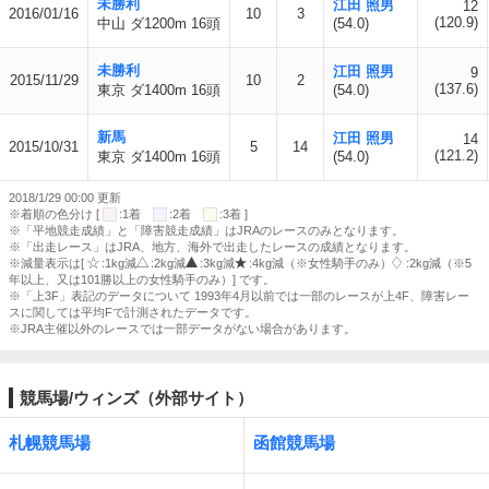
未勝利
江田 照男
12
2016/01/16
10
3
(120.9)
中山 ダ1200m 16頭
(54.0)
未勝利
江田 照男
9
2015/11/29
10
2
(137.6)
東京 ダ1400m 16頭
(54.0)
新馬
江田 照男
14
2015/10/31
5
14
(121.2)
東京 ダ1400m 16頭
(54.0)
2018/1/29 00:00 更新
※着順の色分け [
:1着
:2着
:3着 ]
※「平地競走成績」と「障害競走成績」はJRAのレースのみとなります。
※「出走レース」はJRA、地方、海外で出走したレースの成績となります。
※減量表示は[
:1kg減
:2kg減
:3kg減
:4kg減（※女性騎手のみ）
:2kg減（※5
年以上、又は101勝以上の女性騎手のみ）] です。
※「上3F」表記のデータについて 1993年4月以前では一部のレースが上4F、障害レー
スに関しては平均Fで計測されたデータです。
※JRA主催以外のレースでは一部データがない場合があります。
競馬場/ウィンズ（外部サイト）
札幌競馬場
函館競馬場