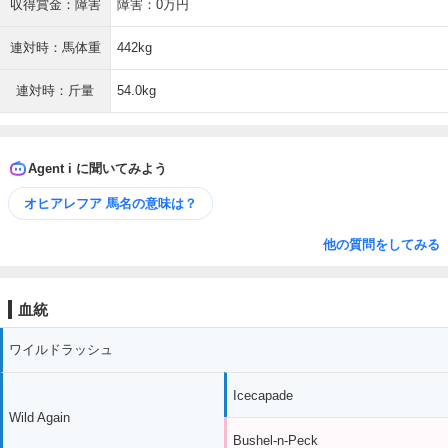
収得賞金：障害
障害：0万円
連対時：馬体重
442kg
連対時：斤量
54.0kg
Agent i に聞いてみよう
オヒアレフア 馬名の意味は？
他の質問をしてみる
血統
ワイルドラッシュ
Icecapade
Wild Again
Bushel-n-Peck