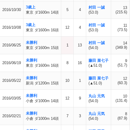
3歳上
村田 一誠
13
2016/10/30
5
4
(215.6)
東京 ダ1600m 14頭
(53.0)
3歳上
村田 一誠
11
2016/10/08
12
4
(73.5)
東京 ダ1600m 16頭
(53.0)
未勝利
村田 一誠
14
2016/06/25
1
13
(349.9)
東京 ダ1600m 15頭
(54.0)
未勝利
藤田 菜七子
9
2016/06/19
8
16
(51.7)
東京 ダ1600m 16頭
(▲51.0)
未勝利
藤田 菜七子
12
2016/05/22
10
1
(60.3)
新潟 ダ1200m 15頭
(▲51.0)
未勝利
丸山 元気
10
2016/03/05
12
9
(131.4)
小倉 ダ1000m 14頭
(54.0)
未勝利
丸山 元気
8
2016/02/21
7
3
(87.9)
小倉 ダ1000m 14頭
(54.0)