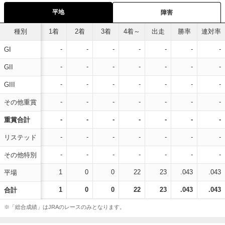
平地
障害
種別
1着
2着
3着
4着～
出走
勝率
連対率
-
-
-
-
-
-
-
GI
-
-
-
-
-
-
-
GII
-
-
-
-
-
-
-
GIII
-
-
-
-
-
-
-
その他重賞
-
-
-
-
-
-
-
重賞合計
-
-
-
-
-
-
-
リステッド
-
-
-
-
-
-
-
その他特別
1
0
0
22
23
.043
.043
平場
1
0
0
22
23
.043
.043
合計
※「総合成績」はJRAのレースのみとなります。