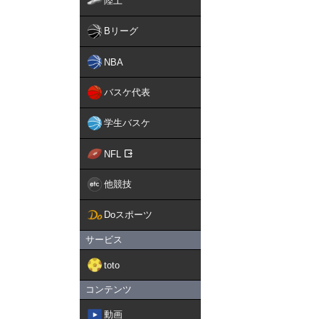
陸上
Bリーグ
NBA
バスケ代表
学生バスケ
NFL
他競技
Doスポーツ
サービス
toto
コンテンツ
動画