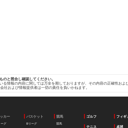
ものと照合し確認してください。
いる情報の内容に関しては万全を期しておりますが、その内容の正確性およ
式会社および情報提供者は一切の責任を負いかねます。
ッカー
バスケット
競馬
ゴルフ
フィギ
リーグ
Bリーグ
競馬
テニス
卓球