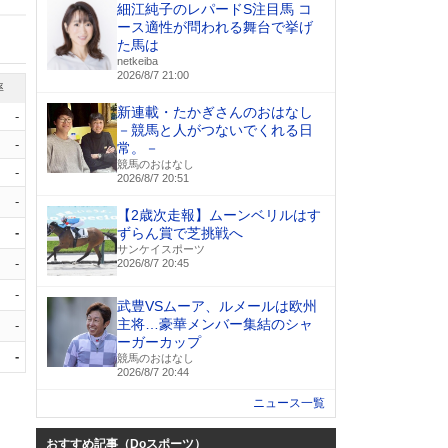
細江純子のレパードS注目馬 コ
ース適性が問われる舞台で挙げ
た馬は
netkeiba
2026/8/7 21:00
率
新連載・たかぎさんのおはなし
-
－競馬と人がつないでくれる日
-
常。－
競馬のおはなし
-
2026/8/7 20:51
-
【2歳次走報】ムーンベリルはす
-
ずらん賞で芝挑戦へ
サンケイスポーツ
-
2026/8/7 20:45
-
武豊VSムーア、ルメールは欧州
主将…豪華メンバー集結のシャ
-
ーガーカップ
-
競馬のおはなし
2026/8/7 20:44
ニュース一覧
おすすめ記事（Doスポーツ）