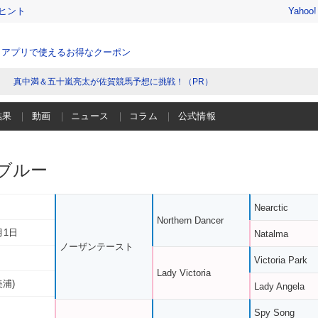
ヒント
Yahoo
、アプリで使えるお得なクーポン
真中満＆五十嵐亮太が佐賀競馬予想に挑戦！（PR）
結果
動画
ニュース
コラム
公式情報
ブルー
Nearctic
Northern Dancer
月1日
Natalma
ノーザンテースト
Victoria Park
Lady Victoria
美浦)
Lady Angela
Spy Song