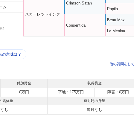
Crimson Satan
ーム
Papila
スカーレツトインク
Beau Max
Consentida
馬 ]
La Menina
う
名の意味は？
他の質問をし
付加賞金
収得賞金
0万円
平地：175万円
障害：0万円
の馬体重
連対時の斤量
対なし
連対なし