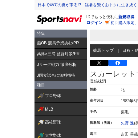
日本で45℃の夏が来る!? 猛暑を賢くおトクに生き抜く
IDでもっと便利に
新規取得
ログイン
初回購入限定
特集
燕OB 競馬予想挑む/PR
競馬トップ
日程・
髙津×三浦 監督対談/PR
Jリーグ戦力 徹底分析
スカーレット
J国立試合に無料招待
登録抹消
種目
性齢
牝
プロ野球
生年月日
1982年5
MLB
毛色
栗毛
高校野球
調教師（所属）
矢野 進
(
馬主
吉田 善哉
大学野球