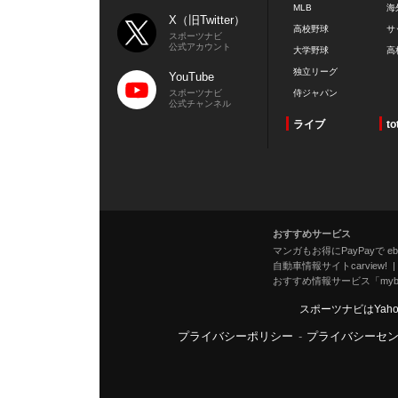
MLB
海
X（旧Twitter）
高校野球
サ
スポーツナビ
公式アカウント
大学野球
高
独立リーグ
YouTube
スポーツナビ
侍ジャパン
公式チャンネル
ライブ
to
おすすめサービス
マンガもお得にPayPayで eboo
自動車情報サイトcarview!
おすすめ情報サービス「mybe
スポーツナビはYah
プライバシーポリシー
-
プライバシーセ