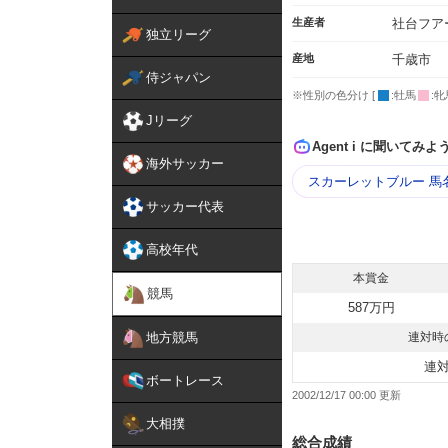
生産者
社台フア
独立リーグ
産地
千歳市
侍ジャパン
※性別の色分け [
:牡馬
:牝
Jリーグ
Agent i に聞いてみよ
海外サッカー
スカーレットブルー 馬
サッカー代表
高校年代
本賞金
競馬
587万円
地方競馬
連対時
連
ボートレース
2002/12/17 00:00
大相撲
総合成績