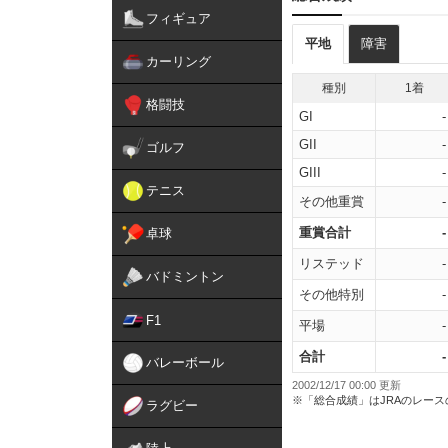
フィギュア
平地
障害
カーリング
種別
1着
格闘技
GI
-
GII
-
ゴルフ
GIII
-
テニス
その他重賞
-
重賞合計
-
卓球
リステッド
-
バドミントン
その他特別
-
F1
平場
-
合計
-
バレーボール
2002/12/17 00:00 更新
※「総合成績」はJRAのレー
ラグビー