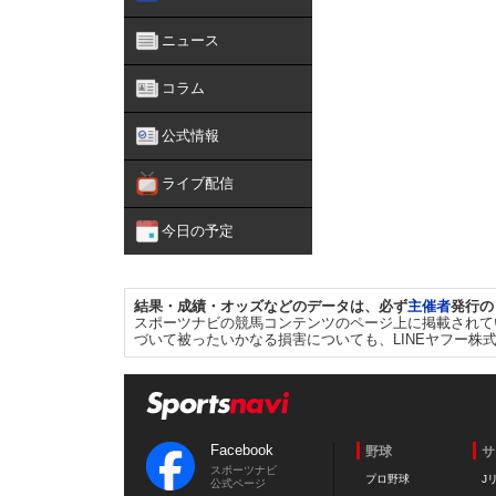
ニュース
コラム
公式情報
ライブ配信
今日の予定
結果・成績・オッズなどのデータは、必ず
主催者
発行の
スポーツナビの競馬コンテンツのページ上に掲載されて
づいて被ったいかなる損害についても、LINEヤフー株
Facebook
野球
サ
スポーツナビ
プロ野球
J
公式ページ