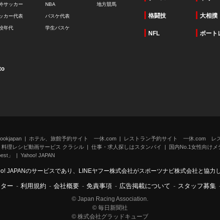
外サッカー
NBA
地方競馬
格闘技
大相撲
ッカー代表
バスケ代表
校年代
学生バスケ
NFL
ボート
to
kjapan
ホテル、旅館予約サイト 一休.com
レストラン予約サイト 一休.com レ
料理レシピ動画サービス クラシル
仕事・求人探しはスタンバイ
国内No.1女性向けメデ
st」
Yahoo! JAPAN
oo! JAPANのサービスであり、LINEヤフー株式会社がスポーツナビ株式会社と協
ンター
-
利用規約
-
会社概要
-
免責事項
-
広告掲載について
-
スタッフ募集
© Japan Racing Association.
© 毎日新聞社
© 株式会社グラッドキューブ