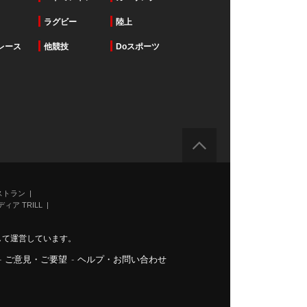
ラグビー
陸上
レース
他競技
Doスポーツ
ストラン
ィア TRILL
力して運営しています。
-
ご意見・ご要望
-
ヘルプ・お問い合わせ