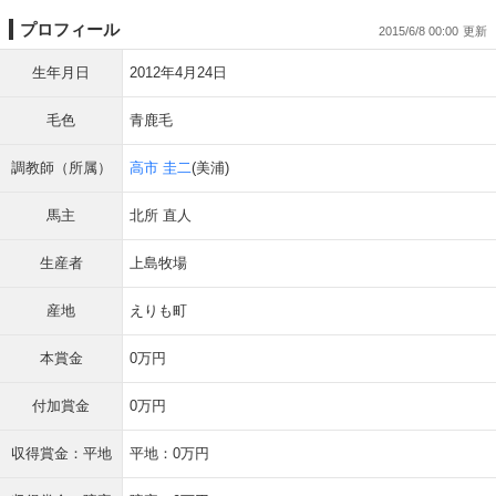
プロフィール
2015/6/8 00:00
生年月日
2012年4月24日
毛色
青鹿毛
調教師（所属）
高市 圭二
(美浦)
馬主
北所 直人
生産者
上島牧場
産地
えりも町
本賞金
0万円
付加賞金
0万円
収得賞金：平地
平地：0万円