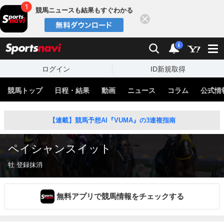
競馬ニュースも結果もすぐわかる
閉じる
スポーツナビ
検索
通知
i
ログイン
ID新規取得
競馬トップ
日程・結果
動画
ニュース
コラム
公式情
【連載】競馬予想AI『VUMA』の3連複指南
ペイシャンスイット
牡 登録抹消
無料アプリで競馬情報をチェックする