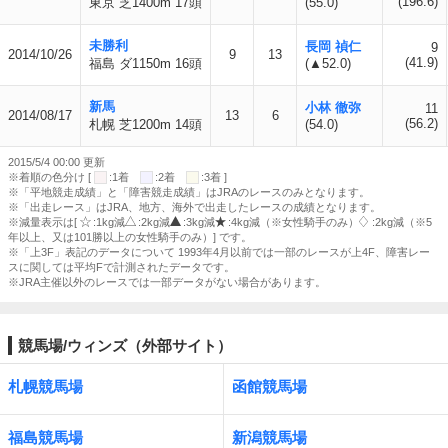
(196.6)
東京 芝1400m 17頭
(55.0)
未勝利
長岡 禎仁
9
2014/10/26
9
13
(41.9)
福島 ダ1150m 16頭
(▲52.0)
新馬
小林 徹弥
11
2014/08/17
13
6
(56.2)
札幌 芝1200m 14頭
(54.0)
2015/5/4 00:00 更新
※着順の色分け [
:1着
:2着
:3着 ]
※「平地競走成績」と「障害競走成績」はJRAのレースのみとなります。
※「出走レース」はJRA、地方、海外で出走したレースの成績となります。
※減量表示は[
:1kg減
:2kg減
:3kg減
:4kg減（※女性騎手のみ）
:2kg減（※5
年以上、又は101勝以上の女性騎手のみ）] です。
※「上3F」表記のデータについて 1993年4月以前では一部のレースが上4F、障害レー
スに関しては平均Fで計測されたデータです。
※JRA主催以外のレースでは一部データがない場合があります。
競馬場/ウィンズ（外部サイト）
札幌競馬場
函館競馬場
福島競馬場
新潟競馬場