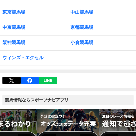
東京競馬場
中山競馬場
中京競馬場
京都競馬場
阪神競馬場
小倉競馬場
ウィンズ・エクセル
競馬情報ならスポーツナビアプリ