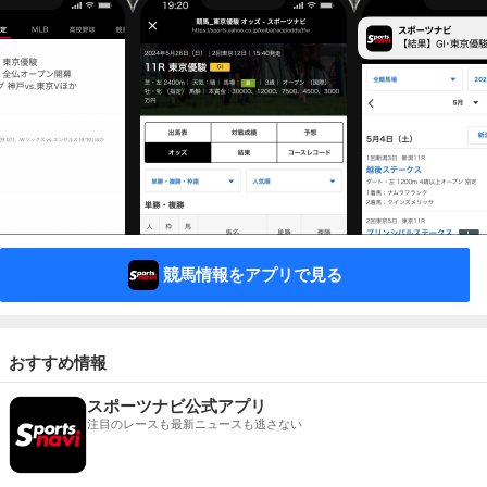
競馬情報をアプリで見る
おすすめ情報
スポーツナビ公式アプリ
注目のレースも最新ニュースも逃さない