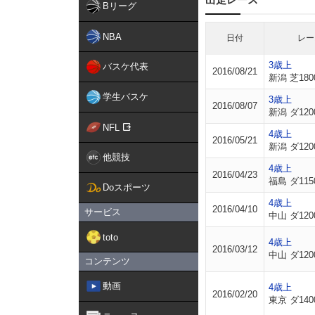
Bリーグ
NBA
日付
レー
3歳上
バスケ代表
2016/08/21
新潟 芝180
学生バスケ
3歳上
2016/08/07
新潟 ダ120
NFL
4歳上
2016/05/21
新潟 ダ120
他競技
4歳上
2016/04/23
福島 ダ115
Doスポーツ
4歳上
2016/04/10
サービス
中山 ダ120
toto
4歳上
2016/03/12
中山 ダ120
コンテンツ
動画
4歳上
2016/02/20
東京 ダ140