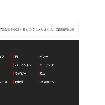
び安全性を保証するものではありません。当該情報に基
ュア
F1
バレー
バドミントン
カーリング
ラグビー
陸上
レース
他競技
Doスポーツ