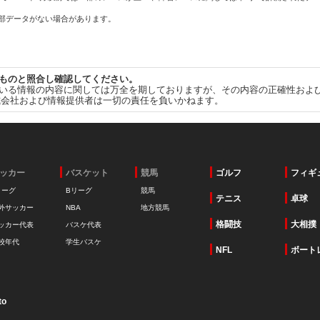
一部データがない場合があります。
ものと照合し確認してください。
いる情報の内容に関しては万全を期しておりますが、その内容の正確性およ
式会社および情報提供者は一切の責任を負いかねます。
ッカー
バスケット
競馬
ゴルフ
フィギ
リーグ
Bリーグ
競馬
テニス
卓球
外サッカー
NBA
地方競馬
格闘技
大相撲
ッカー代表
バスケ代表
校年代
学生バスケ
NFL
ボート
to