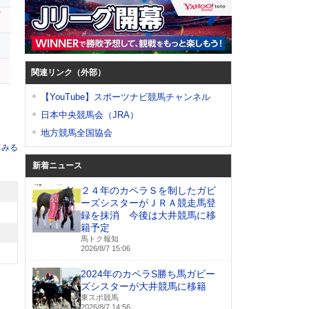
ビ
関連リンク（外部）
【YouTube】スポーツナビ競馬チャンネル
日本中央競馬会（JRA）
地方競馬全国協会
てみる
新着ニュース
２４年のカペラＳを制したガビ
ーズシスターがＪＲＡ競走馬登
録を抹消 今後は大井競馬に移
籍予定
馬トク報知
2026/8/7 15:06
2024年のカペラS勝ち馬ガビー
ズシスターが大井競馬に移籍
東スポ競馬
2026/8/7 14:56