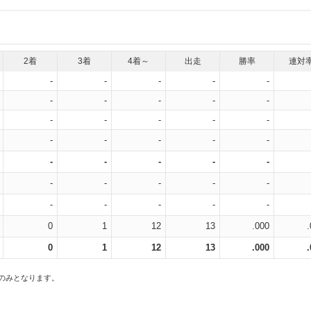
2着
3着
4着～
出走
勝率
連対
-
-
-
-
-
-
-
-
-
-
-
-
-
-
-
-
-
-
-
-
-
-
-
-
-
-
-
-
-
-
-
-
-
-
-
0
1
12
13
.000
0
1
12
13
.000
スのみとなります。