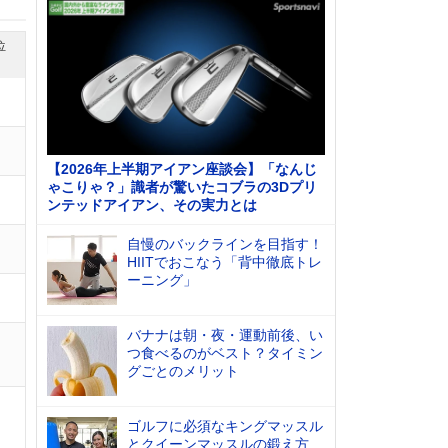
位
【2026年上半期アイアン座談会】「なんじ
ゃこりゃ？」識者が驚いたコブラの3Dプリ
ンテッドアイアン、その実力とは
自慢のバックラインを目指す！
HIITでおこなう「背中徹底トレ
ーニング」
バナナは朝・夜・運動前後、い
つ食べるのがベスト？タイミン
グごとのメリット
ゴルフに必須なキングマッスル
とクイーンマッスルの鍛え方