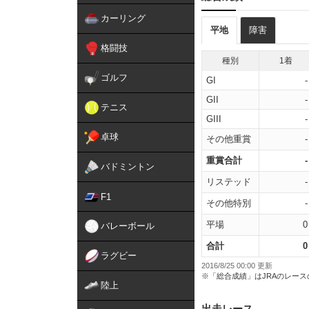
カーリング
平地
障害
格闘技
種別
1着
ゴルフ
GI
-
GII
-
テニス
GIII
-
卓球
その他重賞
-
重賞合計
-
バドミントン
リステッド
-
F1
その他特別
-
平場
0
バレーボール
合計
0
ラグビー
2016/8/25 00:00 更新
※「総合成績」はJRAのレー
陸上
出走レース