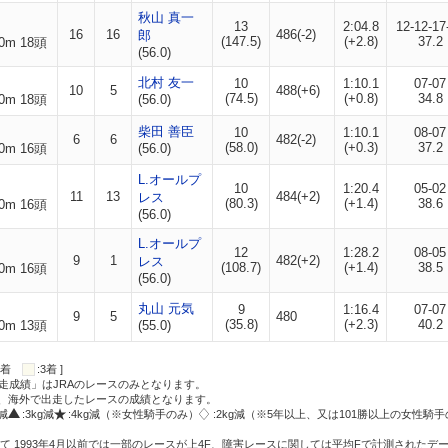
秋山 真一
13
2:04.8
12-12-17
16
16
486(-2)
郎
(147.5)
(+2.8)
37.2
0m 18頭
(56.0)
北村 友一
10
1:10.1
07-07
10
5
488(+6)
(74.5)
(+0.8)
34.8
0m 18頭
(56.0)
柴田 善臣
10
1:10.1
08-07
6
6
482(-2)
(58.0)
(+0.3)
37.2
0m 16頭
(56.0)
L.オールプ
10
1:20.4
05-02
11
13
484(+2)
レス
(80.3)
(+1.4)
38.6
0m 16頭
(56.0)
L.オールプ
12
1:28.2
08-05
9
1
482(+2)
レス
(108.7)
(+1.4)
38.5
0m 16頭
(56.0)
丸山 元気
9
1:16.4
07-07
9
5
480
(35.8)
(+2.3)
40.2
0m 13頭
(55.0)
:2着
:3着 ]
走成績」はJRAのレースのみとなります。
方、海外で出走したレースの成績となります。
g減
:3kg減
:4kg減（※女性騎手のみ）
:2kg減（※5年以上、又は101勝以上の女性騎手
て 1993年4月以前では一部のレースが上4F、障害レースに関しては平均Fで計測されたデ