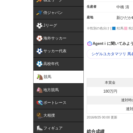
生産者
中橋 清
侍ジャパン
産地
新ひだか
Jリーグ
※性別の色分け [
:牡馬
:牝
海外サッカー
Agent i に聞いてみよ
サッカー代表
シゲルユカタマツリ 馬
高校年代
競馬
本賞金
地方競馬
180万円
連対時
ボートレース
連
大相撲
2016/8/25 00:00
フィギュア
総合成績