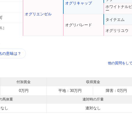
オグリキャップ
ホワイトナル
ー
オグリエンゼル
町
タイテエム
オグリパレード
馬 ]
オグリリユウ
う
名の意味は？
他の質問をし
付加賞金
収得賞金
0万円
平地：30万円
障害：0万円
の馬体重
連対時の斤量
対なし
連対なし