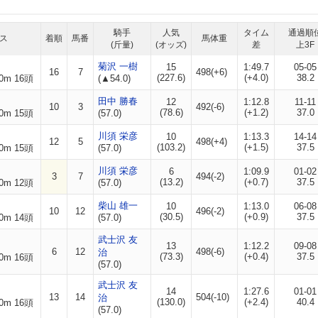
騎手
人気
タイム
通過順
ス
着順
馬番
馬体重
(斤量)
(オッズ)
差
上3F
菊沢 一樹
15
1:49.7
05-05
16
7
498(+6)
(227.6)
(+4.0)
38.2
0m 16頭
(▲54.0)
田中 勝春
12
1:12.8
11-11
10
3
492(-6)
(78.6)
(+1.2)
37.0
0m 15頭
(57.0)
川須 栄彦
10
1:13.3
14-14
12
5
498(+4)
(103.2)
(+1.5)
37.5
0m 15頭
(57.0)
川須 栄彦
6
1:09.9
01-02
3
7
494(-2)
(13.2)
(+0.7)
37.5
0m 12頭
(57.0)
柴山 雄一
10
1:13.0
06-08
10
12
496(-2)
(30.5)
(+0.9)
37.5
0m 14頭
(57.0)
武士沢 友
13
1:12.2
09-08
6
12
498(-6)
治
(73.3)
(+0.4)
37.5
0m 16頭
(57.0)
武士沢 友
14
1:27.6
01-01
13
14
504(-10)
治
(130.0)
(+2.4)
40.4
0m 16頭
(57.0)