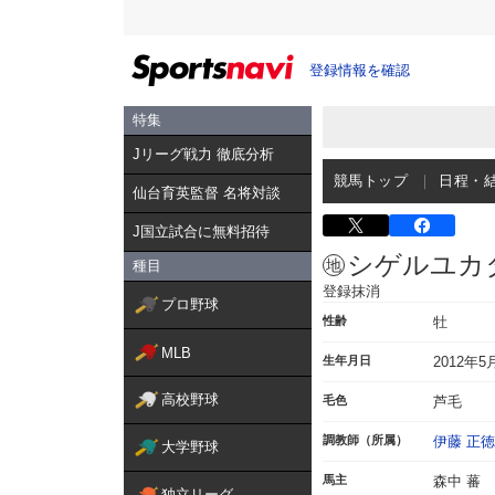
登録情報を確認
特集
Jリーグ戦力 徹底分析
競馬トップ
日程・
仙台育英監督 名将対談
J国立試合に無料招待
シゲルユカ
種目
登録抹消
プロ野球
性齢
牡
MLB
生年月日
2012年5
高校野球
毛色
芦毛
調教師（所属）
伊藤 正徳
大学野球
馬主
森中 蕃
独立リーグ