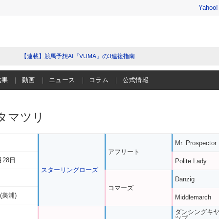
Yahoo
【連載】競馬予想AI『VUMA』の3連複指南
結果
動画
ニュース
コラム
公式情報
タマツリ
Mr. Prospector
アフリート
月28日
Polite Lady
スターリングローズ
Danzig
コマーズ
(美浦)
Middlemarch
ダンシングキ
ツプ