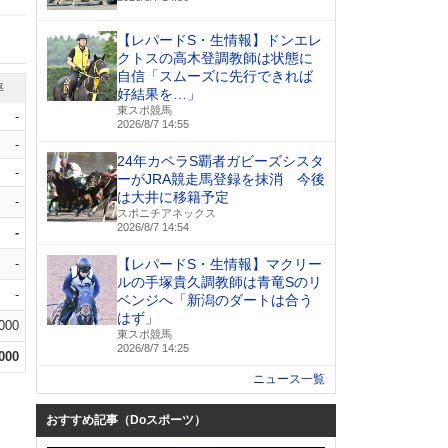
【レパードS・生情報】ドンエレ
クトスの高木登調教師は状態に
自信「スムーズに先行できれば
率
好結果を…」
東スポ競馬
-
2026/8/7 14:55
-
24年カペラS覇者ガビーズシスタ
-
ーがJRA競走馬登録を抹消 今後
は大井に移籍予定
-
スポニチアネックス
2026/8/7 14:54
-
-
【レパードS・生情報】マクリー
ルの手塚貴久調教師は青竜Sのリ
-
ベンジへ「新潟のダートは合う
はず」
.000
東スポ競馬
2026/8/7 14:25
.000
ニュース一覧
おすすめ記事（Doスポーツ）