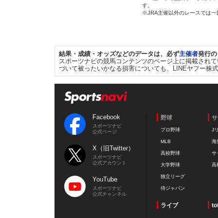
す。
※JRA主催以外のレースでは
結果・成績・オッズなどのデータは、必ず
主催者
発行の
スポーツナビの競馬コンテンツのページ上に掲載されて
づいて被ったいかなる損害についても、LINEヤフー株
Facebook
野球
サ
スポーツナビ
プロ野球
J
公式ページ
MLB
海
X（旧Twitter）
高校野球
サ
スポーツナビ
公式アカウント
大学野球
高
独立リーグ
YouTube
スポーツナビ
侍ジャパン
公式チャンネル
ライブ
to