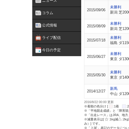
ニュース
未勝利
2015/09/06
新潟 芝200
コラム
未勝利
公式情報
2015/08/09
新潟 芝120
ライブ配信
未勝利
2015/07/18
福島 ダ115
今日の予定
未勝利
2015/06/27
東京 ダ130
未勝利
2015/05/30
東京 ダ140
新馬
2014/12/27
中山 ダ120
2016/8/22 00:00 更新
※着順の色分け [
:1着
※「平地競走成績」と「障害競
※「出走レース」はJRA、地
※減量表示は[
:1kg減
:2k
み）] です。
※「上3F」表記のデータについ