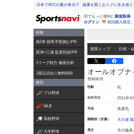
日本で45℃の夏が来る!? 猛暑を賢くおトクに生き抜く
IDでもっと便利に
新規取得
ログイン
初回購入限定
特集
燕OB 競馬予想挑む/PR
競馬トップ
日程・
髙津×三浦 監督対談/PR
Jリーグ戦力 徹底分析
オールオブナ
J国立試合に無料招待
登録抹消
種目
性齢
牝
プロ野球
生年月日
2011年4
MLB
毛色
黒鹿毛
高校野球
調教師（所属）
大久保 
馬主
市川義美
大学野球