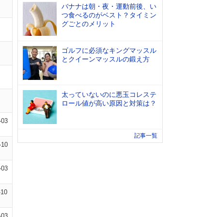
バナナは朝・夜・運動前後、い
つ食べるのがベスト？タイミン
グごとのメリット
ゴルフに必須なキングマッスル
とクイーンマッスルの鍛え方
太っていないのに悪玉コレステ
ロール値が高い原因と対策は？
-03
記事一覧
-10
-03
-10
-03