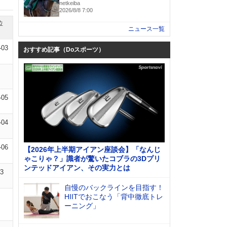
netkeiba
2026/8/8 7:00
位
ニュース一覧
-03
おすすめ記事（Doスポーツ）
-05
-04
-06
【2026年上半期アイアン座談会】「なんじ
ゃこりゃ？」識者が驚いたコブラの3Dプリ
ンテッドアイアン、その実力とは
13
自慢のバックラインを目指す！
HIITでおこなう「背中徹底トレ
ーニング」