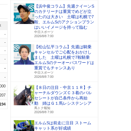
【浜中俊コラム】先週クイーンS
のカテリーナは重賞でめどが立
ったのは大きい 土曜は札幌で7
鞍、エルムSのアクションプラン
率
はいいイメージを持って臨む
中日スポーツ
-
2026/8/8 7:00
-
【松山弘平コラム】先週は騎乗
-
キャンセルでご心配をおかけし
ました 土曜は札幌で7鞍騎乗
-
エルムSのテーオーパスワードは
重賞でもチャンスあり
-
中日スポーツ
-
2026/8/8 7:00
.000
【８日の注目・中京１１Ｒ】チ
ャーチルダウンズＣ３着のバル
.207
セシートが自己条件から再始
動 姉はＧ１馬レシステンシア
.194
馬トク報知
2026/8/8 7:00
エルムSは前走に注目 ストーム
キャット系が好成績