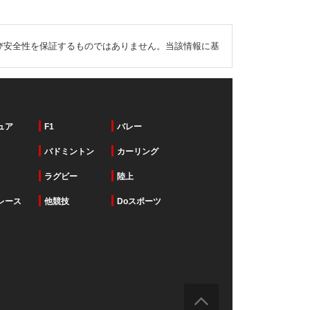
び安全性を保証するものではありません。当該情報に基
ュア
F1
バレー
バドミントン
カーリング
ラグビー
陸上
レース
他競技
Doスポーツ