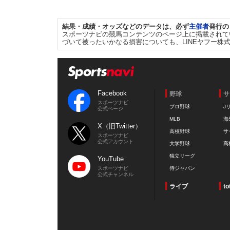
結果・成績・オッズなどのデータは、必ず
主催者
発行の
スポーツナビの競馬コンテンツのページ上に掲載されて
づいて被ったいかなる損害についても、LINEヤフー株
Facebook
野球
サ
スポーツナビ
プロ野球
J
公式ページ
MLB
海
X（旧Twitter）
高校野球
サ
スポーツナビ
公式アカウント
大学野球
高
独立リーグ
YouTube
スポーツナビ
侍ジャパン
公式チャンネル
ライブ
to