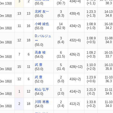
3
2
434(+4)
(30.7)
(+1.1)
38.3
0m 13頭
(55.0)
北村 友一
3
1:23.3
14-13
13
13
430(-4)
(6.3)
(+1.3)
34.8
0m 18頭
(55.0)
小崎 綾也
14
1:08.9
16-18
11
16
434(+2)
(52.9)
(+1.0)
34.2
0m 18頭
(55.0)
D.バルジュ
3
1:08.9
11-08
12
18
432(+6)
ー
(6.4)
(+0.5)
34.0
0m 18頭
(55.0)
高倉 稜
6
1:09.2
16-15
7
6
426(-2)
(11.5)
(+0.3)
33.7
0m 16頭
(54.0)
武 豊
5
1:10.0
16-13
15
11
428(+12)
(11.4)
(+2.0)
35.8
0m 18頭
(53.0)
武 豊
2
1:23.9
11-10
12
6
416(+2)
(5.0)
(+0.6)
36.3
0m 18頭
(52.0)
松山 弘平
1
1:21.0
11-11
1
12
414(+2)
(2.0)
(-0.2)
34.5
0m 18頭
(54.0)
川田 将雅
2
1:33.8
11-10
2
18
412(-2)
(3.4)
(+0.2)
34.0
0m 18頭
(54.0)