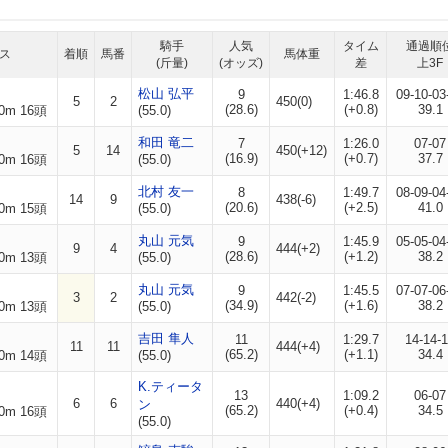
騎手
人気
タイム
通過順
ス
着順
馬番
馬体重
(斤量)
(オッズ)
差
上3F
松山 弘平
9
1:46.8
09-10-03
5
2
450(0)
(28.6)
(+0.8)
39.1
0m 16頭
(55.0)
和田 竜二
7
1:26.0
07-07
5
14
450(+12)
(16.9)
(+0.7)
37.7
0m 16頭
(55.0)
北村 友一
8
1:49.7
08-09-04
14
9
438(-6)
(20.6)
(+2.5)
41.0
0m 15頭
(55.0)
丸山 元気
9
1:45.9
05-05-04
9
4
444(+2)
(28.6)
(+1.2)
38.2
0m 13頭
(55.0)
丸山 元気
9
1:45.5
07-07-06
3
2
442(-2)
(34.9)
(+1.6)
38.2
0m 13頭
(55.0)
吉田 隼人
11
1:29.7
14-14-
11
11
444(+4)
(65.2)
(+1.1)
34.4
0m 14頭
(55.0)
K.ティータ
13
1:09.2
06-07
6
6
440(+4)
ン
(65.2)
(+0.4)
34.5
0m 16頭
(55.0)