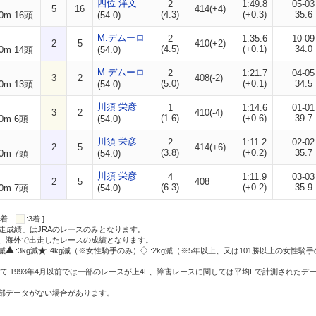
四位 洋文
2
1:49.8
05-03
5
16
414(+4)
(4.3)
(+0.3)
35.6
0m 16頭
(54.0)
M.デムーロ
2
1:35.6
10-09
2
5
410(+2)
(4.5)
(+0.1)
34.0
0m 14頭
(54.0)
M.デムーロ
2
1:21.7
04-05
3
2
408(-2)
(5.0)
(+0.1)
34.5
0m 13頭
(54.0)
川須 栄彦
1
1:14.6
01-01
3
2
410(-4)
(1.6)
(+0.6)
39.7
0m 6頭
(54.0)
川須 栄彦
2
1:11.2
02-02
2
5
414(+6)
(3.8)
(+0.2)
35.7
0m 7頭
(54.0)
川須 栄彦
4
1:11.9
03-03
2
5
408
(6.3)
(+0.2)
35.9
0m 7頭
(54.0)
:2着
:3着 ]
走成績」はJRAのレースのみとなります。
方、海外で出走したレースの成績となります。
g減
:3kg減
:4kg減（※女性騎手のみ）
:2kg減（※5年以上、又は101勝以上の女性騎手
て 1993年4月以前では一部のレースが上4F、障害レースに関しては平均Fで計測されたデ
一部データがない場合があります。