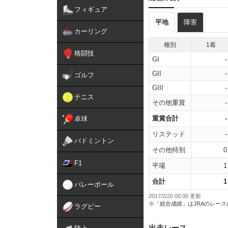
フィギュア
平地
障害
カーリング
種別
1着
格闘技
GI
-
GII
-
ゴルフ
GIII
-
テニス
その他重賞
-
重賞合計
-
卓球
リステッド
-
バドミントン
その他特別
0
F1
平場
1
合計
1
バレーボール
2017/2/20 00:00 更新
※「総合成績」はJRAのレー
ラグビー
出走レース