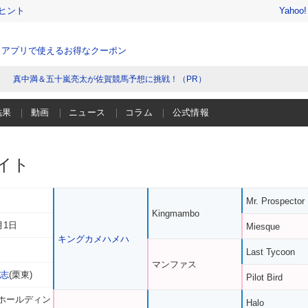
ヒント
Yahoo
、アプリで使えるお得なクーポン
真中満＆五十嵐亮太が佐賀競馬予想に挑戦！（PR）
結果
動画
ニュース
コラム
公式情報
イト
Mr. Prospector
Kingmambo
月1日
Miesque
キングカメハメハ
Last Tycoon
マンファス
龍志
(栗東)
Pilot Bird
ホールディン
Halo