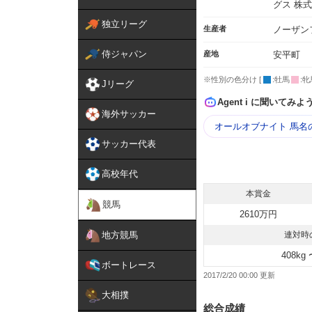
グス 株
独立リーグ
生産者
ノーザン
侍ジャパン
産地
安平町
※性別の色分け [
:牡馬
:牝
Jリーグ
Agent i に聞いてみよ
海外サッカー
オールオブナイト 馬名
サッカー代表
高校年代
本賞金
競馬
2610万円
地方競馬
連対時
408kg 
ボートレース
2017/2/20 00:00
大相撲
総合成績