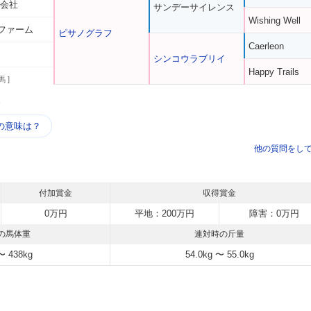
式会社
サンデーサイレンス
Wishing Well
ファーム
ピサノグラフ
Caerleon
シンコウラブリイ
Happy Trails
馬 ]
う
の意味は？
他の質問をし
付加賞金
収得賞金
0万円
平地：200万円
障害：0万円
の馬体重
連対時の斤量
〜 438kg
54.0kg 〜 55.0kg