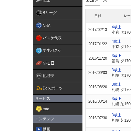
陸上
Bリーグ
日付
レー
NBA
4歳上
2017/02/13
小倉 ダ170
バスケ代表
4歳上
2017/01/22
中京 ダ140
学生バスケ
3歳上
2016/11/20
福島 ダ170
NFL
3歳上
2016/09/03
札幌 ダ170
他競技
3歳上
2016/08/20
Doスポーツ
札幌 ダ170
サービス
3歳上
2016/08/14
札幌 芝150
toto
3歳上
2016/07/30
コンテンツ
札幌 芝120
動画