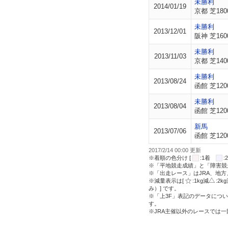
未勝利
2014/01/19
京都 芝180
未勝利
2013/12/01
阪神 芝160
未勝利
2013/11/03
京都 芝140
未勝利
2013/08/24
函館 芝120
未勝利
2013/08/04
函館 芝120
新馬
2013/07/06
函館 芝120
2017/2/14 00:00 更新
※着順の色分け [
:1着
※「平地競走成績」と「障害競
※「出走レース」はJRA、地
※減量表示は[
:1kg減
:2k
み）] です。
※「上3F」表記のデータについ
す。
※JRA主催以外のレースでは