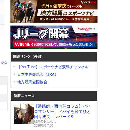
関連リンク（外部）
てみる
【YouTube】スポーツナビ競馬チャンネル
日本中央競馬会（JRA）
地方競馬全国協会
新着ニュース
【装蹄師・西内荘コラム】パイ
ロマンサー、ドバイを経てひと
回り成長…レパードS
競馬のおはなし
2026/8/8 7:30