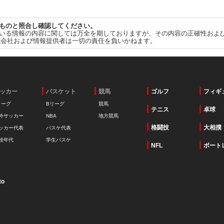
ものと照合し確認してください。
いる情報の内容に関しては万全を期しておりますが、その内容の正確性およ
式会社および情報提供者は一切の責任を負いかねます。
ッカー
バスケット
競馬
ゴルフ
フィギ
リーグ
Bリーグ
競馬
テニス
卓球
外サッカー
NBA
地方競馬
格闘技
大相撲
ッカー代表
バスケ代表
校年代
学生バスケ
NFL
ボート
to