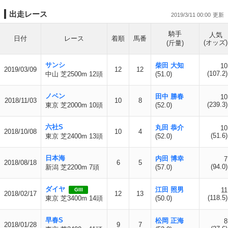
出走レース
2019/3/11 00:00
騎手
人気
日付
レース
着順
馬番
(オッズ)
(斤量)
サンシ
柴田 大知
10
2019/03/09
12
12
(107.2)
中山 芝2500m 12頭
(51.0)
ノベン
田中 勝春
10
2018/11/03
10
8
(239.3)
東京 芝2000m 10頭
(52.0)
六社S
丸田 恭介
10
2018/10/08
10
4
(51.6)
東京 芝2400m 13頭
(52.0)
日本海
内田 博幸
7
2018/08/18
6
5
(94.0)
新潟 芝2200m 7頭
(57.0)
ダイヤ
江田 照男
11
GIII
2018/02/17
12
13
(118.5)
東京 芝3400m 14頭
(50.0)
早春S
松岡 正海
8
2018/01/28
9
7