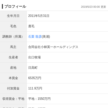
プロフィール
2019/5/23 00:00
生年月日
2011年5月31日
毛色
鹿毛
調教師（所属）
石栗 龍彦
(美浦)
馬主
合同会社小林英一ホールディングス
生産者
出口牧場
産地
日高町
本賞金
6535万円
付加賞金
111.9万円
収得賞金：平地
平地：1550万円