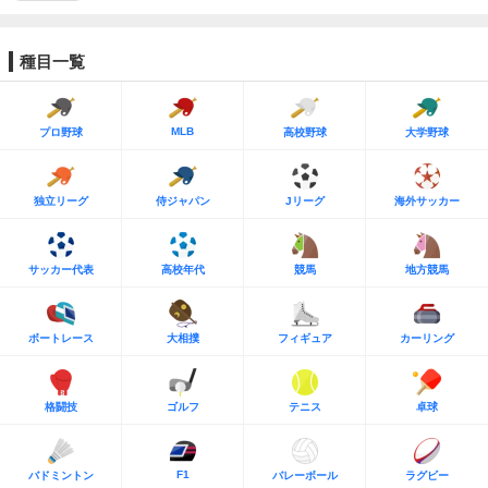
種目一覧
MLB
プロ野球
高校野球
大学野球
独立リーグ
侍ジャパン
Jリーグ
海外サッカー
サッカー代表
高校年代
競馬
地方競馬
ボートレース
大相撲
フィギュア
カーリング
格闘技
ゴルフ
テニス
卓球
F1
バドミントン
バレーボール
ラグビー