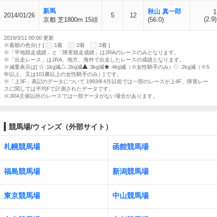
新馬
秋山 真一郎
1
2014/01/26
5
12
(2.9)
京都 芝1800m 15頭
(56.0)
2019/3/11 00:00 更新
※着順の色分け [
:1着
:2着
:3着 ]
※「平地競走成績」と「障害競走成績」はJRAのレースのみとなります。
※「出走レース」はJRA、地方、海外で出走したレースの成績となります。
※減量表示は[
:1kg減
:2kg減
:3kg減
:4kg減（※女性騎手のみ）
:2kg減（※5
年以上、又は101勝以上の女性騎手のみ）] です。
※「上3F」表記のデータについて 1993年4月以前では一部のレースが上4F、障害レー
スに関しては平均Fで計測されたデータです。
※JRA主催以外のレースでは一部データがない場合があります。
競馬場/ウィンズ（外部サイト）
札幌競馬場
函館競馬場
福島競馬場
新潟競馬場
東京競馬場
中山競馬場