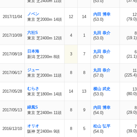
(37.6)
東京 芝2400m 11頭
(53.0)
ノベン
内田 博幸
12
2017/11/04
12
14
(79.0)
東京 芝2000m 14頭
(53.0)
六社S
丸田 恭介
8
2017/10/09
4
1
(19.1)
東京 芝2400m 12頭
(53.0)
日本海
丸田 恭介
6
2017/08/19
3
7
(21.1)
新潟 芝2200m 8頭
(57.0)
ジュー
丸田 恭介
11
2017/06/17
8
8
(225.4)
東京 芝2000m 11頭
(57.0)
むらさ
横山 武史
13
2017/05/28
14
13
(80.0)
東京 芝1800m 14頭
(53.0)
緑風S
内田 博幸
8
2017/05/13
8
9
(29.0)
東京 芝2400m 11頭
(54.0)
オリオ
松山 弘平
7
2016/12/10
8
5
(39.0)
阪神 芝2400m 9頭
(54.0)