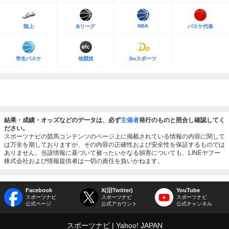
NBA
陸上
Bリーグ
バスケ代表
学生バスケ
他競技
Doスポーツ
結果・成績・オッズなどのデータは、必ず
主催者
発行のものと照合し確認してく
ださい。
スポーツナビの競馬コンテンツのページ上に掲載されている情報の内容に関して
は万全を期しておりますが、その内容の正確性および安全性を保証するものでは
ありません。当該情報に基づいて被ったいかなる損害についても、LINEヤフー
株式会社および情報提供者は一切の責任を負いかねます。
Facebook
X(旧Twitter)
YouTube
スポーツナビ
スポーツナビ
スポーツナビ
公式ページ
公式アカウント
公式チャンネル
スポーツナビ
Yahoo! JAPAN