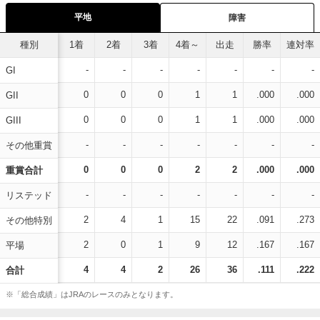
平地
障害
種別
1着
2着
3着
4着～
出走
勝率
連対率
-
-
-
-
-
-
-
GI
0
0
0
1
1
.000
.000
GII
0
0
0
1
1
.000
.000
GIII
-
-
-
-
-
-
-
その他重賞
0
0
0
2
2
.000
.000
重賞合計
-
-
-
-
-
-
-
リステッド
2
4
1
15
22
.091
.273
その他特別
2
0
1
9
12
.167
.167
平場
4
4
2
26
36
.111
.222
合計
※「総合成績」はJRAのレースのみとなります。