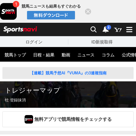
競馬ニュースも結果もすぐわかる
閉じる
スポーツナビ
検索
通知
i
ログイン
ID新規取得
競馬トップ
日程・結果
動画
ニュース
コラム
公式情
【連載】競馬予想AI『VUMA』の3連複指南
トレジャーマップ
牡 登録抹消
無料アプリで競馬情報をチェックする