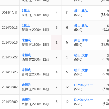
東京 芝1800m 14頭
(55.0)
3歳上
横山 典弘
9
2014/10/11
4
11
(33.4)
東京 芝1800m 18頭
(55.0)
3歳上
横山 典弘
6
2014/09/13
6
6
(9.1)
新潟 芝2000m 14頭
(54.0)
未勝利
内田 博幸
9
2014/08/16
1
5
(19.8)
新潟 芝1800m 18頭
(56.0)
未勝利
松田 大作
3
2014/06/22
7
1
(5.3)
函館 芝2600m 12頭
(56.0)
未勝利
松田 大作
6
2014/05/25
4
5
(9.9)
新潟 芝2000m 16頭
(56.0)
未勝利
D.バルジュー
3
2014/03/02
7
12
(7.9)
阪神 芝2400m 16頭
(56.0)
未勝利
D.バルジュー
3
2014/02/09
5
12
(6.3)
京都 芝2200m 15頭
(56.0)