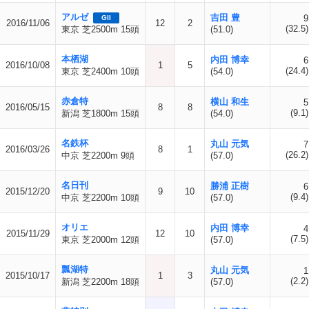
アルゼ
吉田 豊
9
GII
2016/11/06
12
2
(32.5)
東京 芝2500m 15頭
(51.0)
本栖湖
内田 博幸
6
2016/10/08
1
5
(24.4)
東京 芝2400m 10頭
(54.0)
赤倉特
横山 和生
5
2016/05/15
8
8
(9.1)
新潟 芝1800m 15頭
(54.0)
名鉄杯
丸山 元気
7
2016/03/26
8
1
(26.2)
中京 芝2200m 9頭
(57.0)
名日刊
勝浦 正樹
6
2015/12/20
9
10
(9.4)
中京 芝2200m 10頭
(57.0)
オリエ
内田 博幸
4
2015/11/29
12
10
(7.5)
東京 芝2000m 12頭
(57.0)
瓢湖特
丸山 元気
1
2015/10/17
1
3
(2.2)
新潟 芝2200m 18頭
(57.0)