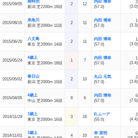
燕特別
内田 博幸
2
2015/09/05
2
12
(3.0)
新潟 芝2200m 18頭
(57.0)
糸魚川
内田 博幸
1
2015/08/15
2
11
(3.3)
新潟 芝2000m 11頭
(57.0)
八丈島
内田 博幸
1
2015/06/20
2
11
(3.0)
東京 芝2000m 14頭
(57.0)
4歳上
内田 博幸
1
2015/05/24
1
7
(3.4)
東京 芝2000m 18頭
(57.0)
春日山
丸山 元気
2
2015/05/02
2
10
(3.8)
新潟 芝2000m 10頭
(57.0)
4歳上
内田 博幸
5
2015/04/05
8
6
(7.5)
中山 芝2000m 16頭
(57.0)
3歳上
R.ムーア
2
2014/11/29
3
16
(4.4)
東京 芝2000m 16頭
(55.0)
3歳上
幸 英明
6
2014/11/01
4
10
(15.5)