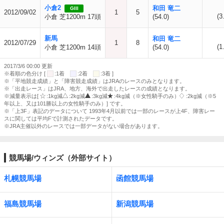
小倉2
和田 竜二
GIII
2012/09/02
1
5
(3
小倉 芝1200m 17頭
(54.0)
新馬
和田 竜二
2012/07/29
1
8
(1
小倉 芝1200m 14頭
(54.0)
2017/3/6 00:00 更新
※着順の色分け [
:1着
:2着
:3着 ]
※「平地競走成績」と「障害競走成績」はJRAのレースのみとなります。
※「出走レース」はJRA、地方、海外で出走したレースの成績となります。
※減量表示は[
:1kg減
:2kg減
:3kg減
:4kg減（※女性騎手のみ）
:2kg減（※5
年以上、又は101勝以上の女性騎手のみ）] です。
※「上3F」表記のデータについて 1993年4月以前では一部のレースが上4F、障害レー
スに関しては平均Fで計測されたデータです。
※JRA主催以外のレースでは一部データがない場合があります。
競馬場/ウィンズ（外部サイト）
札幌競馬場
函館競馬場
福島競馬場
新潟競馬場