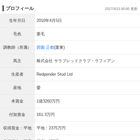
プロフィール
2017/3/13 00:00
生年月日
2010年4月5日
毛色
栗毛
調教師（所属）
西園 正都
(栗東)
馬主
株式会社 サラブレッドクラブ・ラフィアン
生産者
Redpender Stud Ltd
産地
愛
本賞金
1億3260万円
付加賞金
161.3万円
収得賞金：平地
平地：2375万円