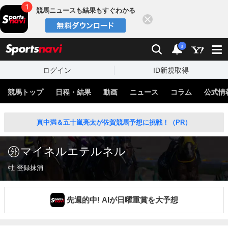
競馬ニュースも結果もすぐわかる
閉じる
スポーツナビ
検索
通知
i
ログイン
ID新規取得
競馬トップ
日程・結果
動画
ニュース
コラム
公式情
真中満＆五十嵐亮太が佐賀競馬予想に挑戦！（PR）
マイネルエテルネル
牡 登録抹消
先週的中! AIが日曜重賞を大予想