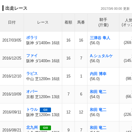
出走レース
2017/3/6 00:00
騎手
人
日付
レース
着順
馬番
(オッ
(斤量)
ポラリ
三津谷 隼人
2017/03/05
16
16
(269
阪神 ダ1400m 16頭
(56.0)
ファイ
A.シュタルケ
2016/12/25
16
7
(145
阪神 ダ1400m 16頭
(56.0)
ラピス
内田 博幸
2016/12/10
15
1
(98
中山 芝1200m 16頭
(56.0)
オパー
和田 竜二
2016/10/09
7
6
(66
京都 芝1200m 13頭
(54.0)
トウル
和田 竜二
GII
2016/09/11
12
12
(226
阪神 芝1200m 13頭
(56.0)
北九州
和田 竜二
GIII
2016/08/21
9
7