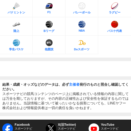
F1
バドミントン
バレーボール
ラグビー
NBA
陸上
Bリーグ
バスケ代表
学生バスケ
他競技
Doスポーツ
結果・成績・オッズなどのデータは、必ず
主催者
発行のものと照合し確認してく
ださい。
スポーツナビの競馬コンテンツのページ上に掲載されている情報の内容に関して
は万全を期しておりますが、その内容の正確性および安全性を保証するものでは
ありません。当該情報に基づいて被ったいかなる損害についても、LINEヤフー
株式会社および情報提供者は一切の責任を負いかねます。
Facebook
X(旧Twitter)
YouTube
スポーツナビ
スポーツナビ
スポーツナビ