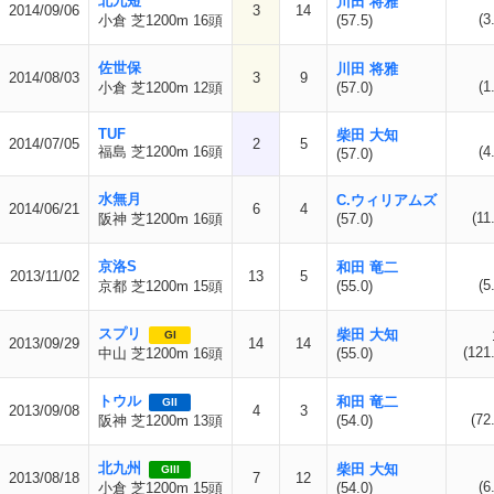
北九短
川田 将雅
2014/09/06
3
14
(3
小倉 芝1200m 16頭
(57.5)
佐世保
川田 将雅
2014/08/03
3
9
(1
小倉 芝1200m 12頭
(57.0)
TUF
柴田 大知
2014/07/05
2
5
福島 芝1200m 16頭
(4
(57.0)
水無月
C.ウィリアムズ
2014/06/21
6
4
(11
阪神 芝1200m 16頭
(57.0)
京洛S
和田 竜二
2013/11/02
13
5
(5
京都 芝1200m 15頭
(55.0)
スプリ
柴田 大知
GI
2013/09/29
14
14
(121
中山 芝1200m 16頭
(55.0)
トウル
和田 竜二
GII
2013/09/08
4
3
(72
阪神 芝1200m 13頭
(54.0)
北九州
柴田 大知
GIII
2013/08/18
7
12
(6
小倉 芝1200m 15頭
(54.0)