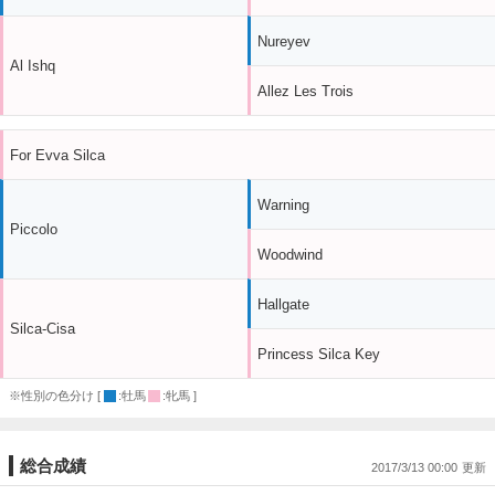
Nureyev
Al Ishq
Allez Les Trois
For Evva Silca
Warning
Piccolo
Woodwind
Hallgate
Silca-Cisa
Princess Silca Key
※性別の色分け [
:牡馬
:牝馬 ]
総合成績
2017/3/13 00:00