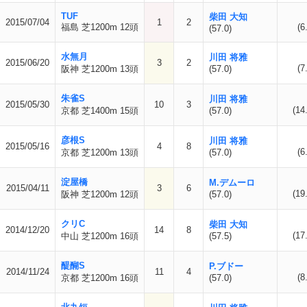
TUF
柴田 大知
2015/07/04
1
2
福島 芝1200m 12頭
(6
(57.0)
水無月
川田 将雅
2015/06/20
3
2
(7
阪神 芝1200m 13頭
(57.0)
朱雀S
川田 将雅
2015/05/30
10
3
(14
京都 芝1400m 15頭
(57.0)
彦根S
川田 将雅
2015/05/16
4
8
(6
京都 芝1200m 13頭
(57.0)
淀屋橋
M.デムーロ
2015/04/11
3
6
(19
阪神 芝1200m 12頭
(57.0)
クリC
柴田 大知
2014/12/20
14
8
(17
中山 芝1200m 16頭
(57.5)
醍醐S
P.ブドー
2014/11/24
11
4
(8
京都 芝1200m 16頭
(57.0)