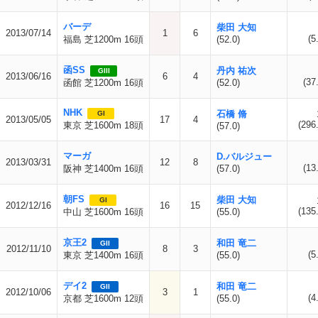
バーデ
柴田 大知
2013/07/14
1
6
(5
福島 芝1200m 16頭
(52.0)
函SS
丹内 祐次
GIII
2013/06/16
6
4
(37
函館 芝1200m 16頭
(52.0)
NHK
石橋 脩
GI
2013/05/05
17
4
(296
東京 芝1600m 18頭
(57.0)
マーガ
D.バルジュー
2013/03/31
12
8
(13
阪神 芝1400m 16頭
(57.0)
朝FS
柴田 大知
GI
2012/12/16
16
15
(135
中山 芝1600m 16頭
(55.0)
京王2
和田 竜二
GII
2012/11/10
8
3
(5
東京 芝1400m 16頭
(55.0)
デイ2
和田 竜二
GII
2012/10/06
3
1
(4
京都 芝1600m 12頭
(55.0)