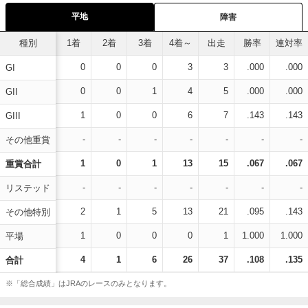
平地
障害
種別
1着
2着
3着
4着～
出走
勝率
連対率
0
0
0
3
3
.000
.000
GI
0
0
1
4
5
.000
.000
GII
1
0
0
6
7
.143
.143
GIII
-
-
-
-
-
-
-
その他重賞
1
0
1
13
15
.067
.067
重賞合計
-
-
-
-
-
-
-
リステッド
2
1
5
13
21
.095
.143
その他特別
1
0
0
0
1
1.000
1.000
平場
4
1
6
26
37
.108
.135
合計
※「総合成績」はJRAのレースのみとなります。