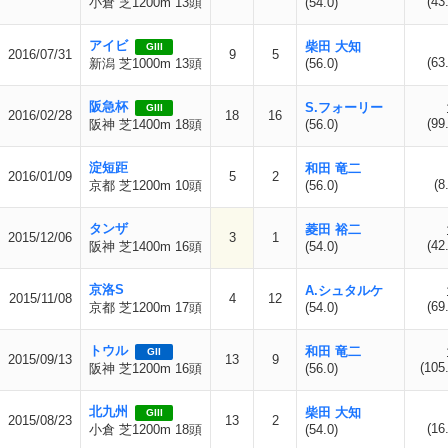
(43
小倉 芝1200m 13頭
(54.0)
アイビ
柴田 大知
GIII
2016/07/31
9
5
(63
新潟 芝1000m 13頭
(56.0)
阪急杯
S.フォーリー
GIII
2016/02/28
18
16
(99
阪神 芝1400m 18頭
(56.0)
淀短距
和田 竜二
2016/01/09
5
2
(8
京都 芝1200m 10頭
(56.0)
タンザ
菱田 裕二
2015/12/06
3
1
(42
阪神 芝1400m 16頭
(54.0)
京洛S
A.シュタルケ
2015/11/08
4
12
(69
京都 芝1200m 17頭
(54.0)
トウル
和田 竜二
GII
2015/09/13
13
9
(105
阪神 芝1200m 16頭
(56.0)
北九州
柴田 大知
GIII
2015/08/23
13
2
(16
小倉 芝1200m 18頭
(54.0)