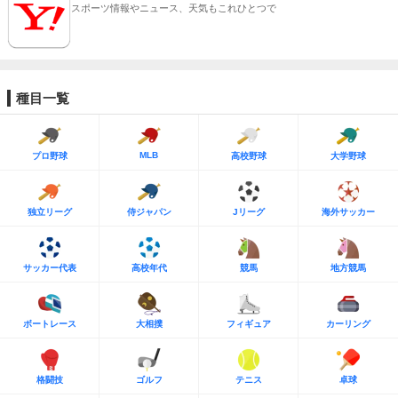
スポーツ情報やニュース、天気もこれひとつで
種目一覧
MLB
プロ野球
高校野球
大学野球
独立リーグ
侍ジャパン
Jリーグ
海外サッカー
サッカー代表
高校年代
競馬
地方競馬
ボートレース
大相撲
フィギュア
カーリング
格闘技
ゴルフ
テニス
卓球