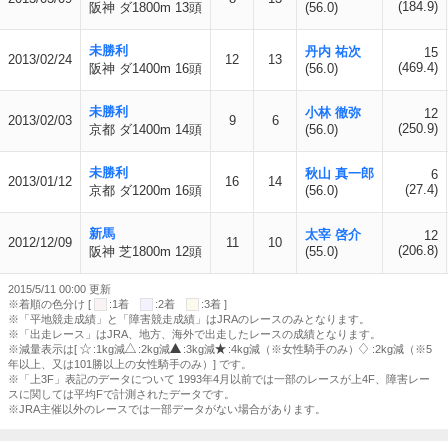
(184.9)
阪神 ダ1800m 13頭
(56.0)
未勝利
丹内 祐次
15
2013/02/24
12
13
(469.4)
阪神 ダ1400m 16頭
(56.0)
未勝利
小林 徹弥
12
2013/02/03
9
6
(250.9)
京都 ダ1400m 14頭
(56.0)
未勝利
秋山 真一郎
6
2013/01/12
16
14
(27.4)
京都 ダ1200m 16頭
(56.0)
新馬
太宰 啓介
12
2012/12/09
11
10
(206.8)
阪神 芝1800m 12頭
(55.0)
2015/5/11 00:00 更新
※着順の色分け [
:1着
:2着
:3着 ]
※「平地競走成績」と「障害競走成績」はJRAのレースのみとなります。
※「出走レース」はJRA、地方、海外で出走したレースの成績となります。
※減量表示は[
:1kg減
:2kg減
:3kg減
:4kg減（※女性騎手のみ）
:2kg減（※5
年以上、又は101勝以上の女性騎手のみ）] です。
※「上3F」表記のデータについて 1993年4月以前では一部のレースが上4F、障害レー
スに関しては平均Fで計測されたデータです。
※JRA主催以外のレースでは一部データがない場合があります。