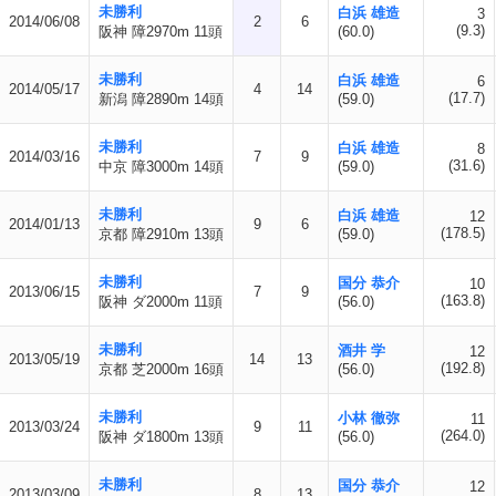
未勝利
白浜 雄造
3
2014/06/08
2
6
(9.3)
阪神 障2970m 11頭
(60.0)
未勝利
白浜 雄造
6
2014/05/17
4
14
(17.7)
新潟 障2890m 14頭
(59.0)
未勝利
白浜 雄造
8
2014/03/16
7
9
(31.6)
中京 障3000m 14頭
(59.0)
未勝利
白浜 雄造
12
2014/01/13
9
6
(178.5)
京都 障2910m 13頭
(59.0)
未勝利
国分 恭介
10
2013/06/15
7
9
(163.8)
阪神 ダ2000m 11頭
(56.0)
未勝利
酒井 学
12
2013/05/19
14
13
(192.8)
京都 芝2000m 16頭
(56.0)
未勝利
小林 徹弥
11
2013/03/24
9
11
(264.0)
阪神 ダ1800m 13頭
(56.0)
未勝利
国分 恭介
12
2013/03/09
8
13