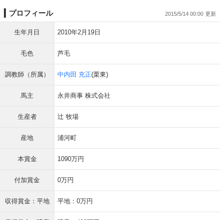
プロフィール
2015/5/14 00:00
生年月日
2010年2月19日
毛色
芦毛
調教師（所属）
中内田 充正
(栗東)
馬主
永井商事 株式会社
生産者
辻 牧場
産地
浦河町
本賞金
1090万円
付加賞金
0万円
収得賞金：平地
平地：0万円