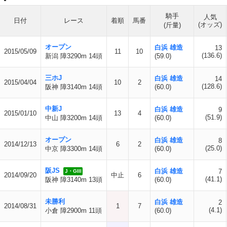
騎手
人気
日付
レース
着順
馬番
(オッズ)
(斤量)
オープン
白浜 雄造
13
2015/05/09
11
10
(136.6)
新潟 障3290m 14頭
(59.0)
三ホJ
白浜 雄造
14
2015/04/04
10
2
(128.6)
阪神 障3140m 14頭
(60.0)
中新J
白浜 雄造
9
2015/01/10
13
4
(51.9)
中山 障3200m 14頭
(60.0)
オープン
白浜 雄造
8
2014/12/13
6
2
(25.0)
中京 障3300m 14頭
(60.0)
阪JS
白浜 雄造
7
J・GIII
2014/09/20
中止
6
(41.1)
阪神 障3140m 13頭
(60.0)
未勝利
白浜 雄造
2
2014/08/31
1
7
(4.1)
小倉 障2900m 11頭
(60.0)