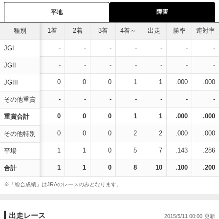
障害
平地
種別
1着
2着
3着
4着～
出走
勝率
連対率
-
-
-
-
-
-
-
JGI
-
-
-
-
-
-
-
JGII
0
0
0
1
1
.000
.000
JGIII
-
-
-
-
-
-
-
その他重賞
0
0
0
1
1
.000
.000
重賞合計
0
0
0
2
2
.000
.000
その他特別
1
1
0
5
7
.143
.286
平場
1
1
0
8
10
.100
.200
合計
※「総合成績」はJRAのレースのみとなります。
出走レース
2015/5/11 00:00