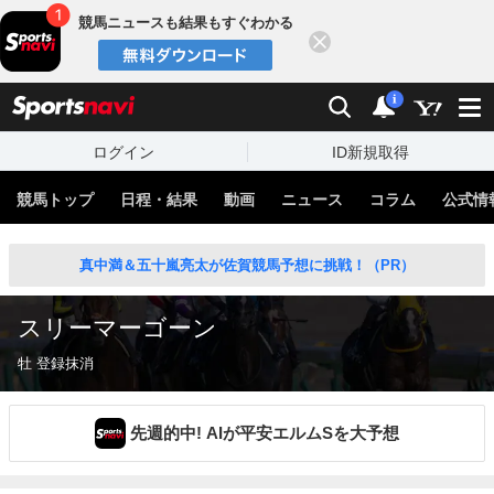
競馬ニュースも結果もすぐわかる
閉じる
スポーツナビ
検索
通知
i
ログイン
ID新規取得
競馬トップ
日程・結果
動画
ニュース
コラム
公式情
真中満＆五十嵐亮太が佐賀競馬予想に挑戦！（PR）
スリーマーゴーン
牡 登録抹消
先週的中! AIが平安エルムSを大予想