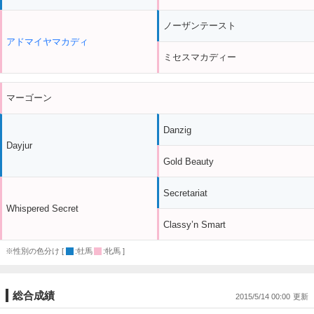
ノーザンテースト
アドマイヤマカディ
ミセスマカディー
マーゴーン
Danzig
Dayjur
Gold Beauty
Secretariat
Whispered Secret
Classy’n Smart
※性別の色分け [
:牡馬
:牝馬 ]
総合成績
2015/5/14 00:00