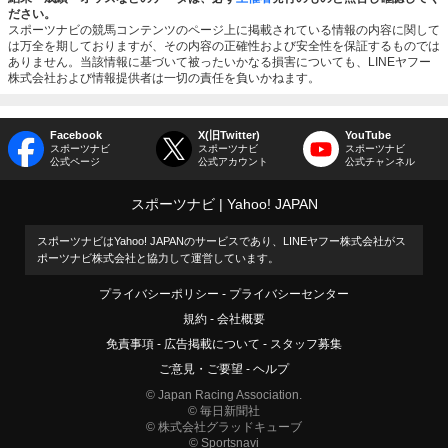
ださい。
スポーツナビの競馬コンテンツのページ上に掲載されている情報の内容に関して
は万全を期しておりますが、その内容の正確性および安全性を保証するものでは
ありません。当該情報に基づいて被ったいかなる損害についても、LINEヤフー
株式会社および情報提供者は一切の責任を負いかねます。
Facebook
X(旧Twitter)
YouTube
スポーツナビ
スポーツナビ
スポーツナビ
公式ページ
公式アカウント
公式チャンネル
スポーツナビ
Yahoo! JAPAN
スポーツナビはYahoo! JAPANのサービスであり、LINEヤフー株式会社がス
ポーツナビ株式会社と協力して運営しています。
プライバシーポリシー
プライバシーセンター
規約
会社概要
免責事項
広告掲載について
スタッフ募集
ご意見・ご要望
ヘルプ
© Japan Racing Association.
© 毎日新聞社
© 株式会社グラッドキューブ
© Sportsnavi