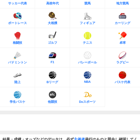
サッカー代表
高校年代
競馬
地方競馬
ボートレース
大相撲
フィギュア
カーリング
格闘技
ゴルフ
テニス
卓球
F1
バドミントン
バレーボール
ラグビー
NBA
陸上
Bリーグ
バスケ代表
学生バスケ
他競技
Doスポーツ
結果・成績・オッズなどのデータは、必ず
主催者
発行のものと照合し確認してく