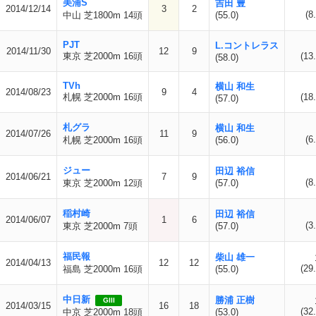
美浦S
吉田 豊
2014/12/14
3
2
(8
中山 芝1800m 14頭
(55.0)
PJT
L.コントレラス
2014/11/30
12
9
東京 芝2000m 16頭
(13.
(58.0)
TVh
横山 和生
2014/08/23
9
4
札幌 芝2000m 16頭
(18.
(57.0)
札グラ
横山 和生
2014/07/26
11
9
(6
札幌 芝2000m 16頭
(56.0)
ジュー
田辺 裕信
2014/06/21
7
9
(8
東京 芝2000m 12頭
(57.0)
稲村崎
田辺 裕信
2014/06/07
1
6
(3
東京 芝2000m 7頭
(57.0)
福民報
柴山 雄一
2014/04/13
12
12
(29.
福島 芝2000m 16頭
(55.0)
中日新
勝浦 正樹
GIII
2014/03/15
16
18
(32.
中京 芝2000m 18頭
(53.0)