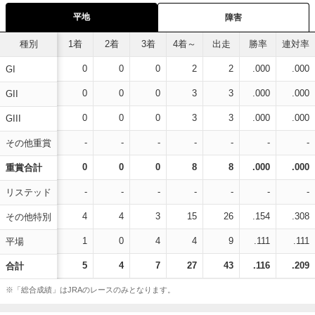
平地
障害
種別
1着
2着
3着
4着～
出走
勝率
連対率
0
0
0
2
2
.000
.000
GI
0
0
0
3
3
.000
.000
GII
0
0
0
3
3
.000
.000
GIII
-
-
-
-
-
-
-
その他重賞
0
0
0
8
8
.000
.000
重賞合計
-
-
-
-
-
-
-
リステッド
4
4
3
15
26
.154
.308
その他特別
1
0
4
4
9
.111
.111
平場
5
4
7
27
43
.116
.209
合計
※「総合成績」はJRAのレースのみとなります。