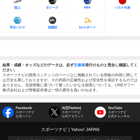
NBA
陸上
Bリーグ
バスケ代表
学生バスケ
他競技
Doスポーツ
結果・成績・オッズなどのデータは、必ず
主催者
発行のものと照合し確認してく
ださい。
スポーツナビの競馬コンテンツのページ上に掲載されている情報の内容に関して
は万全を期しておりますが、その内容の正確性および安全性を保証するものでは
ありません。当該情報に基づいて被ったいかなる損害についても、LINEヤフー
株式会社および情報提供者は一切の責任を負いかねます。
Facebook
X(旧Twitter)
YouTube
スポーツナビ
スポーツナビ
スポーツナビ
公式ページ
公式アカウント
公式チャンネル
スポーツナビ
Yahoo! JAPAN