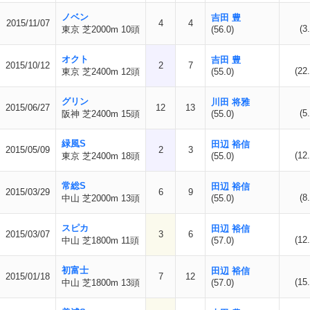
ノベン
吉田 豊
2015/11/07
4
4
(3
東京 芝2000m 10頭
(56.0)
オクト
吉田 豊
2015/10/12
2
7
(22.
東京 芝2400m 12頭
(55.0)
グリン
川田 将雅
2015/06/27
12
13
(5
阪神 芝2400m 15頭
(55.0)
緑風S
田辺 裕信
2015/05/09
2
3
(12.
東京 芝2400m 18頭
(55.0)
常総S
田辺 裕信
2015/03/29
6
9
(8
中山 芝2000m 13頭
(55.0)
スピカ
田辺 裕信
2015/03/07
3
6
(12.
中山 芝1800m 11頭
(57.0)
初富士
田辺 裕信
2015/01/18
7
12
(15.
中山 芝1800m 13頭
(57.0)