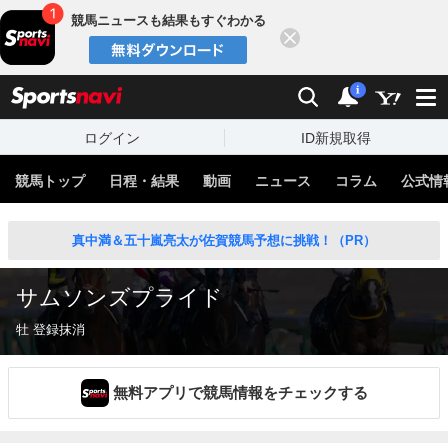
競馬ニュースも結果もすぐわかる
閉じる
スポーツナビ
検索
通知
i
ログイン
ID新規取得
競馬トップ
日程・結果
動画
ニュース
コラム
公式情
真中満＆五十嵐亮太が佐賀競馬予想に挑戦！（PR）
サムソンズプライド
牡 登録抹消
無料アプリで競馬情報をチェックする