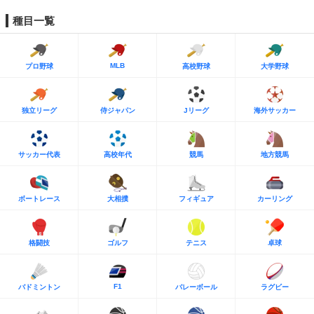
種目一覧
MLB
プロ野球
高校野球
大学野球
独立リーグ
侍ジャパン
Jリーグ
海外サッカー
サッカー代表
高校年代
競馬
地方競馬
ボートレース
大相撲
フィギュア
カーリング
格闘技
ゴルフ
テニス
卓球
F1
バドミントン
バレーボール
ラグビー