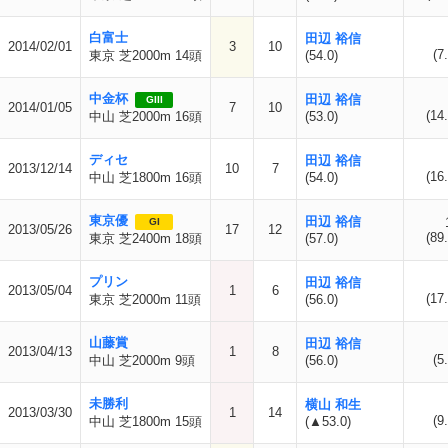
白富士
田辺 裕信
2014/02/01
3
10
(7
東京 芝2000m 14頭
(54.0)
中金杯
田辺 裕信
GIII
2014/01/05
7
10
(14.
中山 芝2000m 16頭
(53.0)
ディセ
田辺 裕信
2013/12/14
10
7
(16.
中山 芝1800m 16頭
(54.0)
東京優
田辺 裕信
GI
2013/05/26
17
12
(89.
東京 芝2400m 18頭
(57.0)
プリン
田辺 裕信
2013/05/04
1
6
(17.
東京 芝2000m 11頭
(56.0)
山藤賞
田辺 裕信
2013/04/13
1
8
(5
中山 芝2000m 9頭
(56.0)
未勝利
横山 和生
2013/03/30
1
14
(9
中山 芝1800m 15頭
(▲53.0)