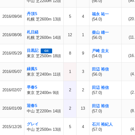
(95.
中山 芝2200m 12頭
(56.0)
丹頂S
福永 祐一
2016/09/04
5
4
(20.
札幌 芝2600m 13頭
(54.0)
札日経
柴山 雄一
2016/08/06
12
1
(11
札幌 芝2600m 14頭
(56.0)
目黒記
戸崎 圭太
GII
2016/05/29
8
9
(16.
東京 芝2500m 18頭
(54.0)
緑風S
田辺 裕信
2016/05/07
1
3
(4
東京 芝2400m 11頭
(56.0)
早春S
田辺 裕信
2016/02/07
2
2
(2
東京 芝2400m 9頭
(57.0)
迎春S
田辺 裕信
2016/01/09
2
13
(8
中山 芝2200m 14頭
(57.0)
グレイ
石川 裕紀人
2015/12/26
5
4
(4
中山 芝2500m 13頭
(57.0)