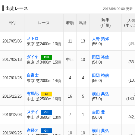
出走レース
2017/5/8 00:00
騎手
人
日付
レース
着順
馬番
(オッ
(斤量)
メトロ
大野 拓弥
2017/05/06
11
13
(34.
東京 芝2400m 13頭
(56.0)
ダイヤ
田辺 裕信
GIII
2017/02/18
中止
10
(33.
東京 芝3400m 15頭
(54.0)
白富士
田辺 裕信
2017/01/28
4
4
(10.
東京 芝2000m 14頭
(56.0)
有馬記
横山 典弘
GI
2016/12/25
16
5
(180.
中山 芝2500m 16頭
(57.0)
ステイ
吉田 豊
GII
2016/12/03
7
1
(42.
中山 芝3600m 13頭
(56.0)
産経オ
横山 典弘
GII
2016/09/25
10
10