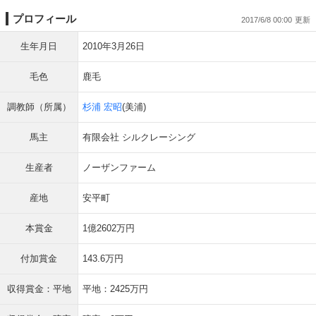
プロフィール
2017/6/8 00:00
生年月日
2010年3月26日
毛色
鹿毛
調教師（所属）
杉浦 宏昭
(美浦)
馬主
有限会社 シルクレーシング
生産者
ノーザンファーム
産地
安平町
本賞金
1億2602万円
付加賞金
143.6万円
収得賞金：平地
平地：2425万円