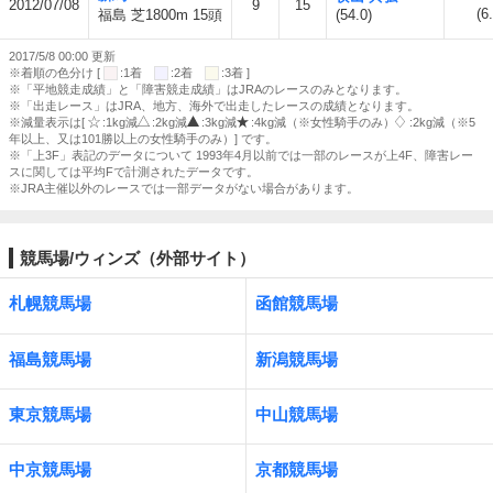
2012/07/08
9
15
(6
福島 芝1800m 15頭
(54.0)
2017/5/8 00:00 更新
※着順の色分け [
:1着
:2着
:3着 ]
※「平地競走成績」と「障害競走成績」はJRAのレースのみとなります。
※「出走レース」はJRA、地方、海外で出走したレースの成績となります。
※減量表示は[
:1kg減
:2kg減
:3kg減
:4kg減（※女性騎手のみ）
:2kg減（※5
年以上、又は101勝以上の女性騎手のみ）] です。
※「上3F」表記のデータについて 1993年4月以前では一部のレースが上4F、障害レー
スに関しては平均Fで計測されたデータです。
※JRA主催以外のレースでは一部データがない場合があります。
競馬場/ウィンズ（外部サイト）
札幌競馬場
函館競馬場
福島競馬場
新潟競馬場
東京競馬場
中山競馬場
中京競馬場
京都競馬場