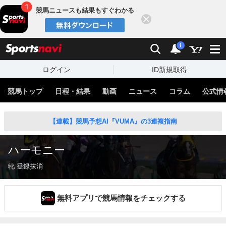
競馬ニュースも結果もすぐわかる
閉じる
スポーツナビ
検索
通知
i
ログイン
ID新規取得
競馬トップ
日程・結果
動画
ニュース
コラム
公式情
【連載】競馬予想AI『VUMA』の3連複指南
ハーモニー
牝 登録抹消
無料アプリで競馬情報をチェックする