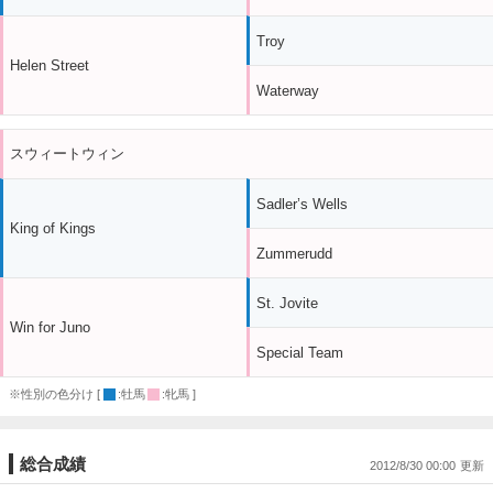
Troy
Helen Street
Waterway
スウィートウィン
Sadler’s Wells
King of Kings
Zummerudd
St. Jovite
Win for Juno
Special Team
※性別の色分け [
:牡馬
:牝馬 ]
総合成績
2012/8/30 00:00