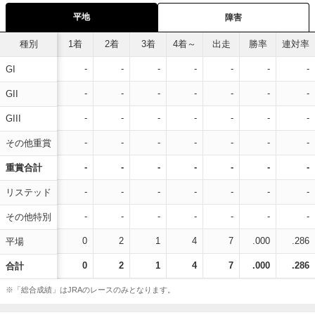
平地
障害
種別
1着
2着
3着
4着～
出走
勝率
連対率
-
-
-
-
-
-
-
GI
-
-
-
-
-
-
-
GII
-
-
-
-
-
-
-
GIII
-
-
-
-
-
-
-
その他重賞
-
-
-
-
-
-
-
重賞合計
-
-
-
-
-
-
-
リステッド
-
-
-
-
-
-
-
その他特別
0
2
1
4
7
.000
.286
平場
0
2
1
4
7
.000
.286
合計
※「総合成績」はJRAのレースのみとなります。