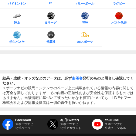
F1
バドミントン
バレーボール
ラグビー
NBA
陸上
Bリーグ
バスケ代表
学生バスケ
他競技
Doスポーツ
結果・成績・オッズなどのデータは、必ず
主催者
発行のものと照合し確認してく
ださい。
スポーツナビの競馬コンテンツのページ上に掲載されている情報の内容に関して
は万全を期しておりますが、その内容の正確性および安全性を保証するものでは
ありません。当該情報に基づいて被ったいかなる損害についても、LINEヤフー
株式会社および情報提供者は一切の責任を負いかねます。
Facebook
X(旧Twitter)
YouTube
スポーツナビ
スポーツナビ
スポーツナビ
公式ページ
公式アカウント
公式チャンネル