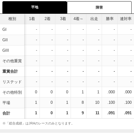
平地
障害
種別
1着
2着
3着
4着～
出走
勝率
連対率
-
-
-
-
-
-
-
GI
-
-
-
-
-
-
-
GII
-
-
-
-
-
-
-
GIII
-
-
-
-
-
-
-
その他重賞
-
-
-
-
-
-
-
重賞合計
-
-
-
-
-
-
-
リステッド
0
0
0
1
1
.000
.000
その他特別
1
0
1
8
10
.100
.100
平場
1
0
1
9
11
.091
.091
合計
※「総合成績」はJRAのレースのみとなります。