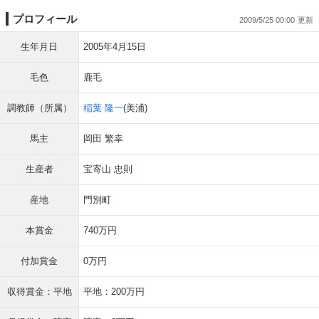
プロフィール
2009/5/25 00:00
生年月日
2005年4月15日
毛色
鹿毛
調教師（所属）
稲葉 隆一
(美浦)
馬主
岡田 繁幸
生産者
宝寄山 忠則
産地
門別町
本賞金
740万円
付加賞金
0万円
収得賞金：平地
平地：200万円