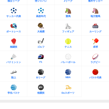
独立リーグ
侍ジャパン
Jリーグ
海外サッカー
サッカー代表
高校年代
競馬
地方競馬
ボートレース
大相撲
フィギュア
カーリング
格闘技
ゴルフ
テニス
卓球
F1
バドミントン
バレーボール
ラグビー
NBA
陸上
Bリーグ
バスケ代表
学生バスケ
他競技
Doスポーツ