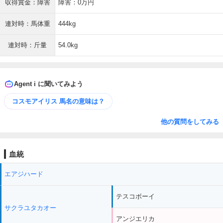
収得賞金：障害
障害：0万円
連対時：馬体重
444kg
連対時：斤量
54.0kg
Agent i に聞いてみよう
コスモアイリス 馬名の意味は？
他の質問をしてみる
血統
エアジハード
テスコボーイ
サクラユタカオー
アンジエリカ