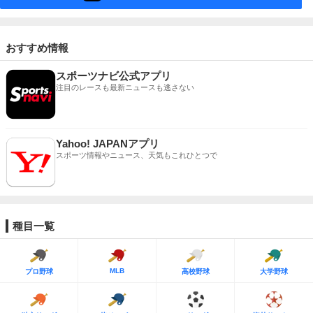
おすすめ情報
スポーツナビ公式アプリ
注目のレースも最新ニュースも逃さない
Yahoo! JAPANアプリ
スポーツ情報やニュース、天気もこれひとつで
種目一覧
MLB
プロ野球
高校野球
大学野球