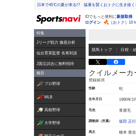
日本で45℃の夏が来る!? 猛暑を賢くおトクに生き抜く
IDでもっと便利に
新規取得
ログイン
［おトク］10
特集
Jリーグ戦力 徹底分析
競馬トップ
日程・
仙台育英監督 名将対談
J国立試合に無料招待
クイルメーカ
種目
登録抹消
プロ野球
性齢
牝
MLB
生年月日
1980年3
高校野球
毛色
青鹿毛
調教師（所属）
坂田 正行
大学野球
馬主
橋本 善吉
独立リーグ