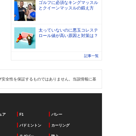
ゴルフに必須なキングマッスル
とクイーンマッスルの鍛え方
太っていないのに悪玉コレステ
ロール値が高い原因と対策は？
記事一覧
び安全性を保証するものではありません。当該情報に基
ュア
F1
バレー
バドミントン
カーリング