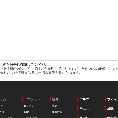
ものと照合し確認してください。
いる情報の内容に関しては万全を期しておりますが、その内容の正確性およ
式会社および情報提供者は一切の責任を負いかねます。
ッカー
バスケット
競馬
ゴルフ
フィギ
リーグ
Bリーグ
競馬
テニス
卓球
外サッカー
NBA
地方競馬