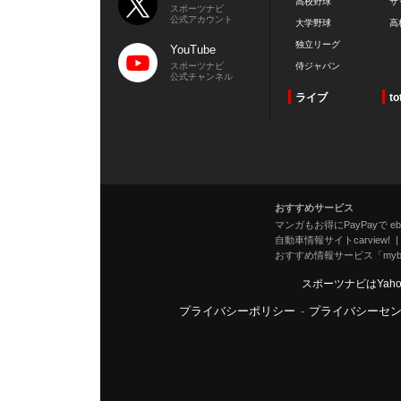
高校野球
サ
スポーツナビ
公式アカウント
大学野球
高
独立リーグ
YouTube
スポーツナビ
侍ジャパン
公式チャンネル
ライブ
to
おすすめサービス
マンガもお得にPayPayで eboo
自動車情報サイトcarview!
おすすめ情報サービス「mybe
スポーツナビはYah
プライバシーポリシー
-
プライバシーセ