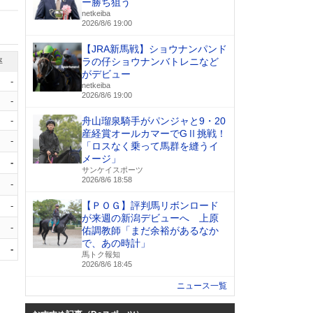
ー勝ち狙う
netkeiba
2026/8/6 19:00
【JRA新馬戦】ショウナンパンド
ラの仔ショウナンバトレニなど
率
がデビュー
-
netkeiba
2026/8/6 19:00
-
-
舟山瑠泉騎手がパンジャと9・20
産経賞オールカマーでGⅡ挑戦！
-
「ロスなく乗って馬群を縫うイ
メージ」
-
サンケイスポーツ
2026/8/6 18:58
-
【ＰＯＧ】評判馬リボンロード
-
が来週の新潟デビューへ 上原
-
佑調教師「まだ余裕があるなか
で、あの時計」
-
馬トク報知
2026/8/6 18:45
ニュース一覧