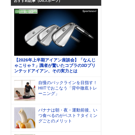
おすすめ記事（Doスポーツ）
【2026年上半期アイアン座談会】「なんじ
ゃこりゃ？」識者が驚いたコブラの3Dプリ
ンテッドアイアン、その実力とは
自慢のバックラインを目指す！
HIITでおこなう「背中徹底トレ
ーニング」
バナナは朝・夜・運動前後、い
つ食べるのがベスト？タイミン
グごとのメリット