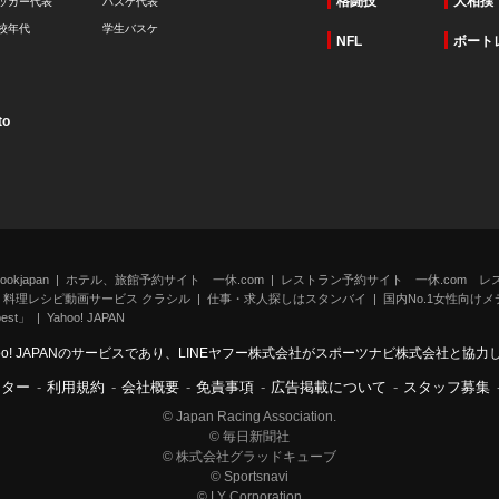
格闘技
大相撲
ッカー代表
バスケ代表
校年代
学生バスケ
NFL
ボート
to
kjapan
ホテル、旅館予約サイト 一休.com
レストラン予約サイト 一休.com レ
料理レシピ動画サービス クラシル
仕事・求人探しはスタンバイ
国内No.1女性向けメデ
st」
Yahoo! JAPAN
oo! JAPANのサービスであり、LINEヤフー株式会社がスポーツナビ株式会社と協
ンター
-
利用規約
-
会社概要
-
免責事項
-
広告掲載について
-
スタッフ募集
© Japan Racing Association.
© 毎日新聞社
© 株式会社グラッドキューブ
© Sportsnavi
© LY Corporation