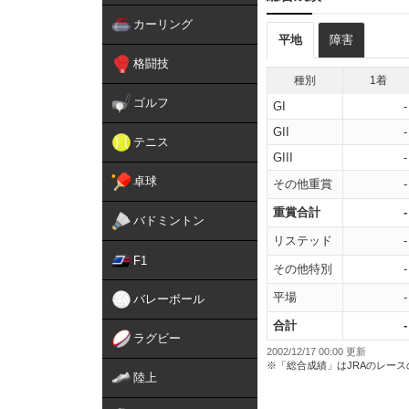
カーリング
平地
障害
格闘技
種別
1着
ゴルフ
GI
-
GII
-
テニス
GIII
-
卓球
その他重賞
-
重賞合計
-
バドミントン
リステッド
-
F1
その他特別
-
平場
-
バレーボール
合計
-
ラグビー
2002/12/17 00:00 更新
※「総合成績」はJRAのレー
陸上