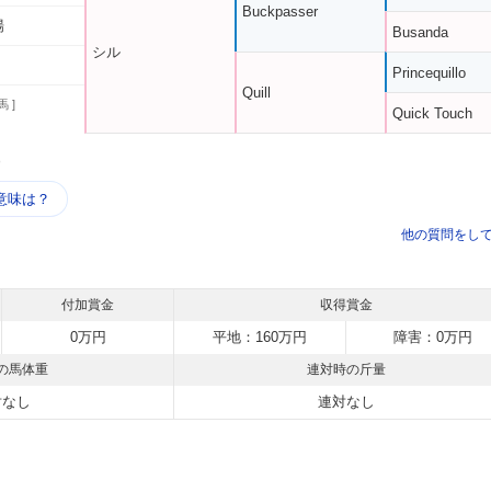
Buckpasser
場
Busanda
シル
Princequillo
Quill
馬 ]
Quick Touch
う
意味は？
他の質問をし
付加賞金
収得賞金
0万円
平地：160万円
障害：0万円
の馬体重
連対時の斤量
対なし
連対なし