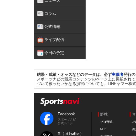
ニュース
コラム
公式情報
ライブ配信
今日の予定
結果・成績・オッズなどのデータは、必ず
主催者
発行の
スポーツナビの競馬コンテンツのページ上に掲載されて
づいて被ったいかなる損害についても、LINEヤフー株
Facebook
野球
サ
スポーツナビ
プロ野球
J
公式ページ
MLB
海
X（旧Twitter）