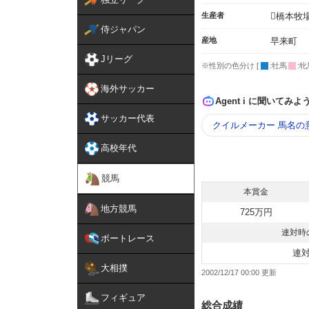
生産者
橋本牧
侍ジャパン
産地
早来町
Jリーグ
※性別の色分け [
:牡馬
:牝
海外サッカー
Agent i に聞いてみよ
サッカー代表
クイルメーカー 馬名の
高校年代
競馬
本賞金
地方競馬
725万円
連対時
ボートレース
連
大相撲
2002/12/17 00:00
フィギュア
総合成績