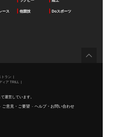
ラグビー
陸上
レース
他競技
Doスポーツ
ストラン
ィア TRILL
力して運営しています。
-
ご意見・ご要望
-
ヘルプ・お問い合わせ