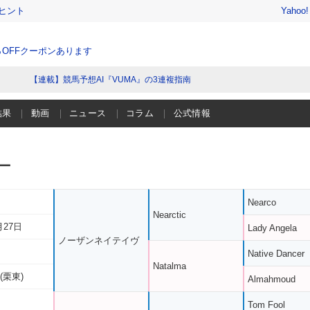
ヒント
Yahoo
％OFFクーポンあります
【連載】競馬予想AI『VUMA』の3連複指南
結果
動画
ニュース
コラム
公式情報
ー
Nearco
Nearctic
月27日
Lady Angela
ノーザンネイテイヴ
Native Dancer
Natalma
(栗東)
Almahmoud
Tom Fool