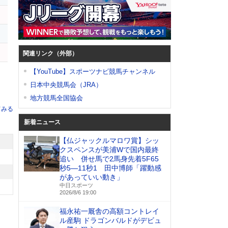
関連リンク（外部）
【YouTube】スポーツナビ競馬チャンネル
日本中央競馬会（JRA）
地方競馬全国協会
てみる
新着ニュース
【仏ジャックルマロワ賞】シッ
クスペンスが美浦Wで国内最終
追い 併せ馬で2馬身先着5F65
秒5―11秒1 田中博師「躍動感
があっていい動き」
中日スポーツ
2026/8/6 19:00
福永祐一厩舎の高額コントレイ
ル産駒 ドラゴンバルドがデビュ