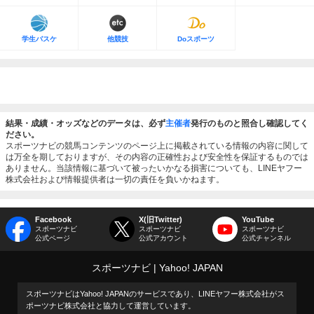
学生バスケ
他競技
Doスポーツ
結果・成績・オッズなどのデータは、必ず
主催者
発行のものと照合し確認してく
ださい。
スポーツナビの競馬コンテンツのページ上に掲載されている情報の内容に関して
は万全を期しておりますが、その内容の正確性および安全性を保証するものでは
ありません。当該情報に基づいて被ったいかなる損害についても、LINEヤフー
株式会社および情報提供者は一切の責任を負いかねます。
Facebook
X(旧Twitter)
YouTube
スポーツナビ
スポーツナビ
スポーツナビ
公式ページ
公式アカウント
公式チャンネル
スポーツナビ
Yahoo! JAPAN
スポーツナビはYahoo! JAPANのサービスであり、LINEヤフー株式会社がス
ポーツナビ株式会社と協力して運営しています。