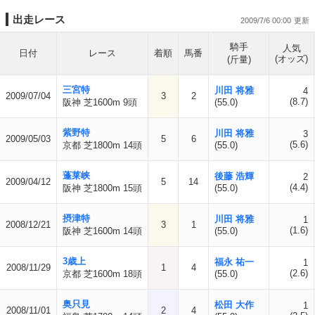
出走レース
2009/7/6 00:00
騎手
人気
日付
レース
着順
馬番
(オッズ)
(斤量)
三宮特
川田 将雅
4
2009/07/04
3
2
(8.7)
阪神 芝1600m 9頭
(55.0)
紫野特
川田 将雅
3
2009/05/03
5
6
(5.6)
京都 芝1800m 14頭
(55.0)
蓬莱峡
後藤 浩輝
2
2009/04/12
5
14
(4.4)
阪神 芝1800m 15頭
(55.0)
摂津特
川田 将雅
1
2008/12/21
3
1
(1.6)
阪神 芝1600m 14頭
(55.0)
3歳上
福永 祐一
1
2008/11/29
1
4
(2.6)
京都 芝1600m 18頭
(55.0)
奥只見
松田 大作
1
2008/11/01
2
4