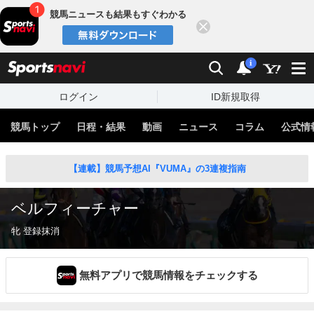
競馬ニュースも結果もすぐわかる
閉じる
スポーツナビ
検索
通知
i
ログイン
ID新規取得
競馬トップ
日程・結果
動画
ニュース
コラム
公式情
【連載】競馬予想AI『VUMA』の3連複指南
ベルフィーチャー
牝 登録抹消
無料アプリで競馬情報をチェックする