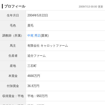
プロフィール
2009/7/13 00:00
生年月日
2004年5月22日
毛色
鹿毛
調教師（所属）
中尾 秀正
(栗東)
馬主
有限会社 キャロットファーム
生産者
追分ファーム
産地
三石町
本賞金
4666万円
付加賞金
36.8万円
収得賞金：平地
平地：950万円