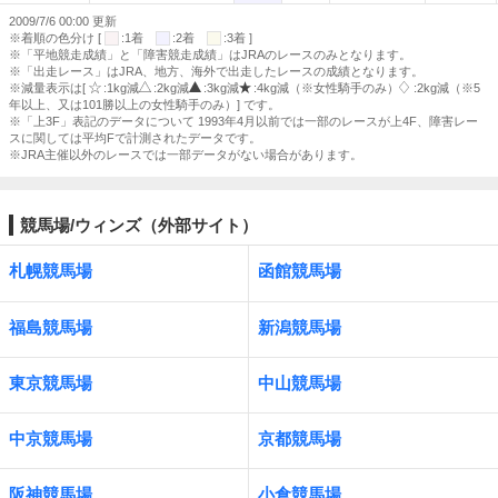
2009/7/6 00:00 更新
※着順の色分け [
:1着
:2着
:3着 ]
※「平地競走成績」と「障害競走成績」はJRAのレースのみとなります。
※「出走レース」はJRA、地方、海外で出走したレースの成績となります。
※減量表示は[
:1kg減
:2kg減
:3kg減
:4kg減（※女性騎手のみ）
:2kg減（※5
年以上、又は101勝以上の女性騎手のみ）] です。
※「上3F」表記のデータについて 1993年4月以前では一部のレースが上4F、障害レー
スに関しては平均Fで計測されたデータです。
※JRA主催以外のレースでは一部データがない場合があります。
競馬場/ウィンズ（外部サイト）
札幌競馬場
函館競馬場
福島競馬場
新潟競馬場
東京競馬場
中山競馬場
中京競馬場
京都競馬場
阪神競馬場
小倉競馬場