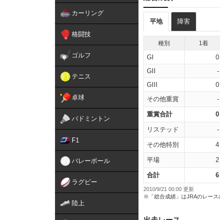
カーリング
平地
障害
格闘技
種別
1着
ゴルフ
GI
0
GII
-
テニス
GIII
0
卓球
その他重賞
-
重賞合計
0
バドミントン
リステッド
-
F1
その他特別
4
平場
2
バレーボール
合計
6
ラグビー
2010/9/21 00:00 更新
※「総合成績」はJRAのレー
陸上
出走レース