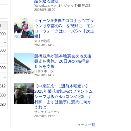
路を巡る話題
Yahoo!ニュース オリジナル THE PAGE
2026/8/6 15:09
クイーンS快勝のココナッツブラ
ウンは京都のGⅠを視野に モン
率
ローウォークはローズSへ【次走
.000
報】
東スポ競馬
-
2026/8/6 14:59
.000
船橋競馬が熊本地震被災地支援
-
競走を実施、28日9Rの売得金
５％を支援
.000
日刊スポーツ
2026/8/6 14:50
-
【中京記念 1週前木曜追い】
.312
2023年菊花賞以来のファントム
.600
シーフは坂路4ハロン51秒9 西
村師「まずは無事に競馬に向か
.320
えれば」
サンケイスポーツ
2026/8/6 14:45
ニュース一覧