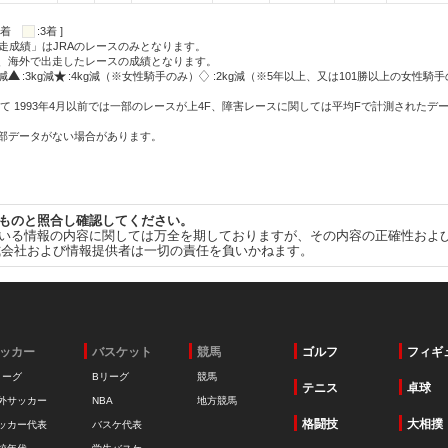
:2着
:3着 ]
走成績」はJRAのレースのみとなります。
方、海外で出走したレースの成績となります。
g減
:3kg減
:4kg減（※女性騎手のみ）
:2kg減（※5年以上、又は101勝以上の女性騎手
て 1993年4月以前では一部のレースが上4F、障害レースに関しては平均Fで計測されたデ
一部データがない場合があります。
ものと照合し確認してください。
いる情報の内容に関しては万全を期しておりますが、その内容の正確性およ
式会社および情報提供者は一切の責任を負いかねます。
ッカー
バスケット
競馬
ゴルフ
フィギ
リーグ
Bリーグ
競馬
テニス
卓球
外サッカー
NBA
地方競馬
格闘技
大相撲
ッカー代表
バスケ代表