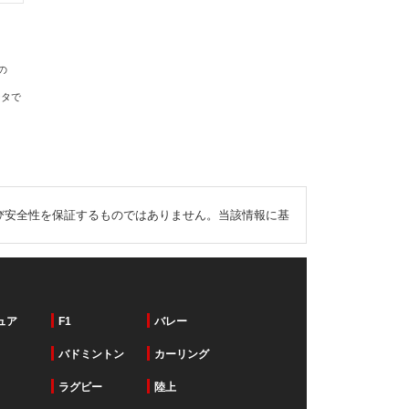
の
ータで
び安全性を保証するものではありません。当該情報に基
ュア
F1
バレー
バドミントン
カーリング
ラグビー
陸上