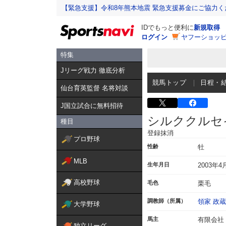
【緊急支援】令和8年熊本地震 緊急支援募金にご協力く
IDでもっと便利に
新規取得
ログイン
ヤフーショッピ
特集
Jリーグ戦力 徹底分析
競馬トップ
日程・
仙台育英監督 名将対談
J国立試合に無料招待
シルククルセ
種目
登録抹消
プロ野球
性齢
牡
MLB
生年月日
2003年4
高校野球
毛色
栗毛
調教師（所属）
領家 政蔵
大学野球
馬主
有限会社
独立リーグ