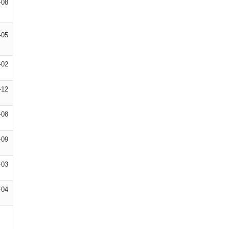
-08
-05
-02
-12
-08
-09
-03
-04