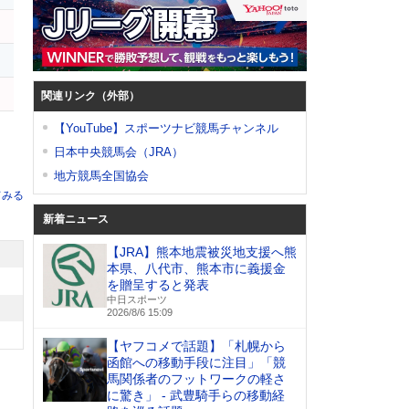
関連リンク（外部）
【YouTube】スポーツナビ競馬チャンネル
日本中央競馬会（JRA）
地方競馬全国協会
てみる
新着ニュース
【JRA】熊本地震被災地支援へ熊
本県、八代市、熊本市に義援金
を贈呈すると発表
中日スポーツ
2026/8/6 15:09
【ヤフコメで話題】「札幌から
函館への移動手段に注目」「競
馬関係者のフットワークの軽さ
に驚き」 - 武豊騎手らの移動経