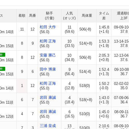
騎手
人気
タイム
通過順
ス
着順
馬番
馬体重
(斤量)
(オッズ)
差
上3F
松田 大作
11
1:45.8
09-09-10
11
12
506(-8)
(59.6)
(+1.6)
37.8
0m 14頭
(56.0)
松岡 正海
10
1:53.3
13-14-15
8
9
514(+8)
(33.5)
(+1.9)
37.8
0m 15頭
(56.0)
II
安藤 勝己
10
2:05.3
12-13-04
8
12
506(-8)
(34.8)
(+0.8)
37.6
0m 16頭
(56.0)
II
田中 博康
9
1:52.4
09-10-08
9
6
514(-4)
(56.4)
(+1.3)
36.7
0m 15頭
(56.0)
松岡 正海
4
1:50.2
02-02-02
1
12
518(0)
(12.8)
(-0.0)
35.0
0m 14頭
(55.0)
岩田 康誠
4
1:43.0
07-09-06
6
7
518(+8)
(18.4)
(+1.3)
36.4
0m 11頭
(55.0)
岩田 康誠
6
1:45.0
08-09-11
4
7
510(0)
(16.5)
(+0.6)
36.7
0m 12頭
(55.0)
三浦 皇成
13
2:10.6
08-09-10
7
3
510(0)