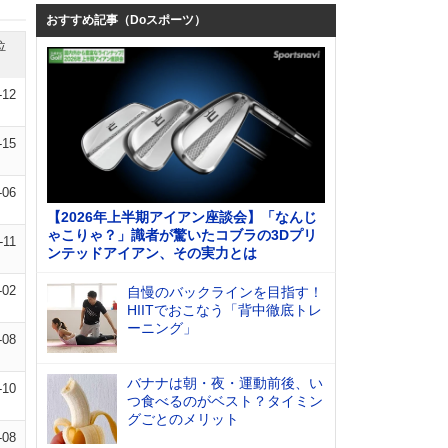
おすすめ記事（Doスポーツ）
位
-12
-15
-06
【2026年上半期アイアン座談会】「なんじ
ゃこりゃ？」識者が驚いたコブラの3Dプリ
-11
ンテッドアイアン、その実力とは
-02
自慢のバックラインを目指す！
HIITでおこなう「背中徹底トレ
ーニング」
-08
バナナは朝・夜・運動前後、い
-10
つ食べるのがベスト？タイミン
グごとのメリット
-08