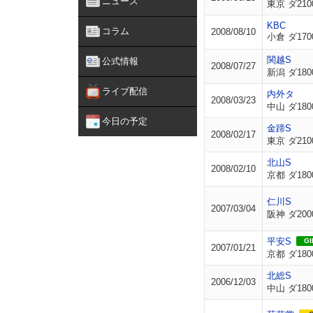
ニュース
東京 ダ210
KBC
コラム
2008/08/10
小倉 ダ170
関越S
公式情報
2008/07/27
新潟 ダ180
ライブ配信
内外タ
2008/03/23
中山 ダ180
今日の予定
金蹄S
2008/02/17
東京 ダ210
北山S
2008/02/10
京都 ダ180
仁川S
2007/03/04
阪神 ダ200
平安S
GII
2007/01/21
京都 ダ180
北総S
2006/12/03
中山 ダ180