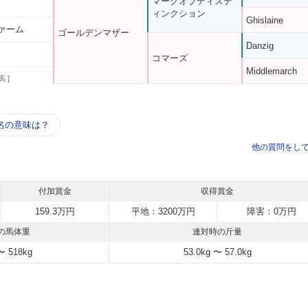
マークオブディステ
ィンクション
Ghislaine
ァーム
ゴールデンマザー
Danzig
コマーズ
Middlemarch
馬 ]
う
名の意味は？
他の質問をし
付加賞金
収得賞金
159.3万円
平地：3200万円
障害：0万円
の馬体重
連対時の斤量
〜 518kg
53.0kg 〜 57.0kg