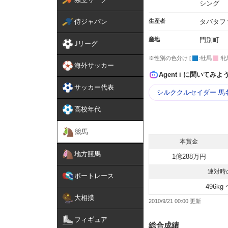
シング
侍ジャパン
生産者
タバタフ
産地
門別町
Jリーグ
※性別の色分け [
:牡馬
:牝
海外サッカー
Agent i に聞いてみよ
サッカー代表
シルククルセイダー 馬
高校年代
競馬
本賞金
地方競馬
1億288万円
連対時
ボートレース
496kg 
大相撲
2010/9/21 00:00
フィギュア
総合成績