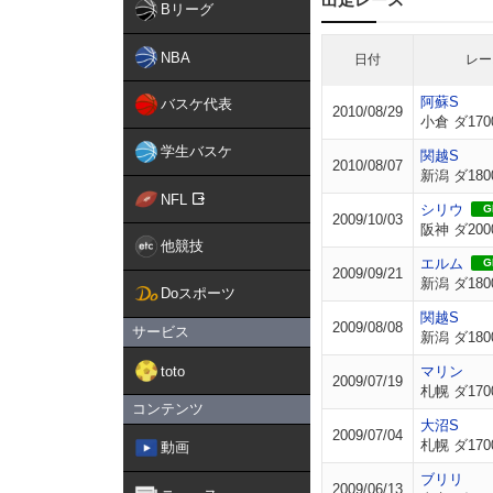
Bリーグ
NBA
日付
レー
阿蘇S
バスケ代表
2010/08/29
小倉 ダ170
学生バスケ
関越S
2010/08/07
新潟 ダ180
NFL
シリウ
GI
2009/10/03
阪神 ダ200
他競技
エルム
GI
2009/09/21
新潟 ダ180
Doスポーツ
関越S
2009/08/08
サービス
新潟 ダ180
toto
マリン
2009/07/19
札幌 ダ170
コンテンツ
大沼S
2009/07/04
札幌 ダ170
動画
ブリリ
2009/06/13