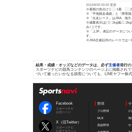
2010/8/30 00:00 更新
※着順の色分け [
:1着
※「平地競走成績」と「障害競
※「出走レース」はJRA、地
※減量表示は[
:1kg減
:2k
み）] です。
※「上3F」表記のデータについ
す。
※JRA主催以外のレースでは
結果・成績・オッズなどのデータは、必ず
主催者
発行の
スポーツナビの競馬コンテンツのページ上に掲載されて
づいて被ったいかなる損害についても、LINEヤフー株
Facebook
野球
サ
スポーツナビ
プロ野球
J
公式ページ
MLB
海
X（旧Twitter）
高校野球
サ
スポーツナビ
公式アカウント