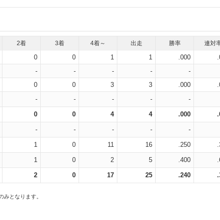
2着
3着
4着～
出走
勝率
連対
0
0
1
1
.000
-
-
-
-
-
0
0
3
3
.000
-
-
-
-
-
0
0
4
4
.000
-
-
-
-
-
1
0
11
16
.250
1
0
2
5
.400
2
0
17
25
.240
スのみとなります。