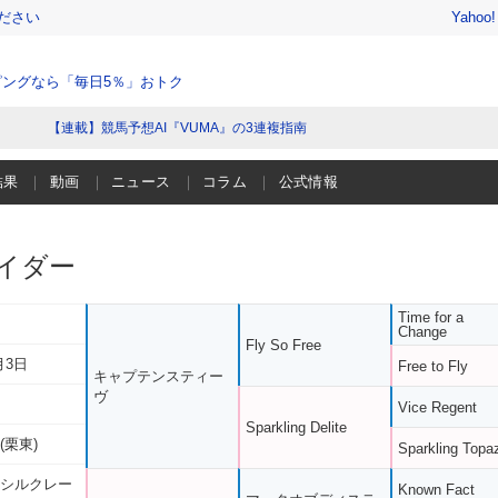
ださい
Yahoo
ングなら「毎日5％」おトク
【連載】競馬予想AI『VUMA』の3連複指南
結果
動画
ニュース
コラム
公式情報
イダー
Time for a
Change
Fly So Free
月3日
Free to Fly
キャプテンスティー
ヴ
Vice Regent
Sparkling Delite
(栗東)
Sparkling Topa
 シルクレー
Known Fact