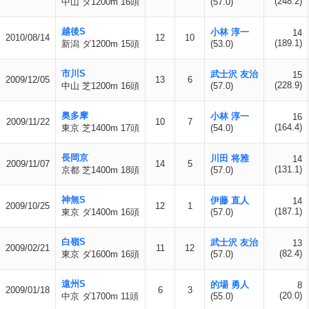
(248.2)
中山 ダ1200m 16頭
(57.0)
越後S
小林 淳一
14
2010/08/14
12
10
(189.1)
新潟 ダ1200m 15頭
(53.0)
市川S
武士沢 友治
15
2009/12/05
13
6
(228.9)
中山 芝1200m 16頭
(57.0)
奥多摩
小林 淳一
16
2009/11/22
10
7
(164.4)
東京 芝1400m 17頭
(54.0)
長岡京
川田 将雅
14
2009/11/07
14
5
(131.1)
京都 芝1400m 18頭
(57.0)
神無S
伊藤 直人
14
2009/10/25
12
1
(187.1)
東京 ダ1400m 16頭
(57.0)
白嶺S
武士沢 友治
13
2009/02/21
11
12
(82.4)
東京 ダ1600m 16頭
(57.0)
遠州S
的場 勇人
8
2009/01/18
6
3
(20.0)
中京 ダ1700m 11頭
(55.0)