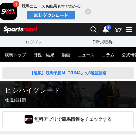
競馬ニュースも結果もすぐわかる
閉じる
スポーツナビ
検索
通知
i
ログイン
ID新規取得
競馬トップ
日程・結果
動画
ニュース
コラム
公式情
【連載】競馬予想AI『VUMA』の3連複指南
ヒシハイグレード
牡 登録抹消
無料アプリで競馬情報をチェックする