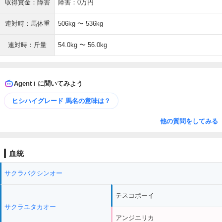
収得賞金：障害
障害：0万円
連対時：馬体重
506kg 〜 536kg
連対時：斤量
54.0kg 〜 56.0kg
Agent i に聞いてみよう
ヒシハイグレード 馬名の意味は？
他の質問をしてみる
血統
サクラバクシンオー
テスコボーイ
サクラユタカオー
アンジエリカ