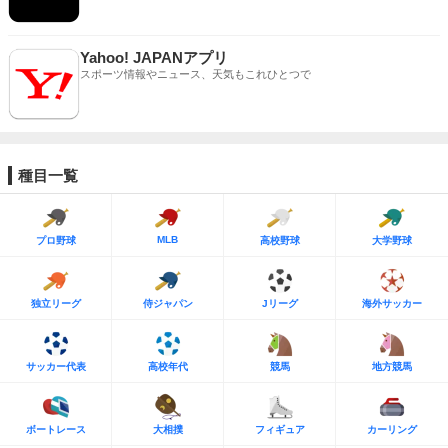
Yahoo! JAPANアプリ
スポーツ情報やニュース、天気もこれひとつで
種目一覧
MLB
プロ野球
高校野球
大学野球
独立リーグ
侍ジャパン
Jリーグ
海外サッカー
サッカー代表
高校年代
競馬
地方競馬
ボートレース
大相撲
フィギュア
カーリング