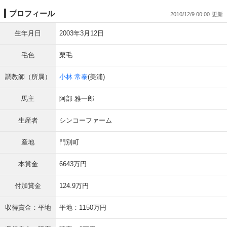
プロフィール
2010/12/9 00:00
生年月日
2003年3月12日
毛色
栗毛
調教師（所属）
小林 常泰
(美浦)
馬主
阿部 雅一郎
生産者
シンコーファーム
産地
門別町
本賞金
6643万円
付加賞金
124.9万円
収得賞金：平地
平地：1150万円