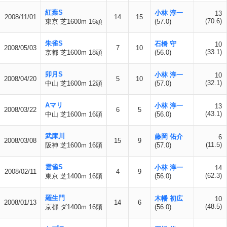
紅葉S
小林 淳一
13
2008/11/01
14
15
(70.6)
東京 芝1600m 16頭
(57.0)
朱雀S
石橋 守
10
2008/05/03
7
10
(33.1)
京都 芝1600m 18頭
(56.0)
卯月S
小林 淳一
10
2008/04/20
5
10
(32.1)
中山 芝1600m 12頭
(57.0)
Aマリ
小林 淳一
13
2008/03/22
6
5
(43.1)
中山 芝1600m 16頭
(56.0)
武庫川
藤岡 佑介
6
2008/03/08
15
9
(11.5)
阪神 芝1600m 16頭
(57.0)
雲雀S
小林 淳一
14
2008/02/11
4
9
(62.3)
東京 芝1400m 16頭
(56.0)
羅生門
木幡 初広
10
2008/01/13
14
6
(48.5)
京都 ダ1400m 16頭
(56.0)