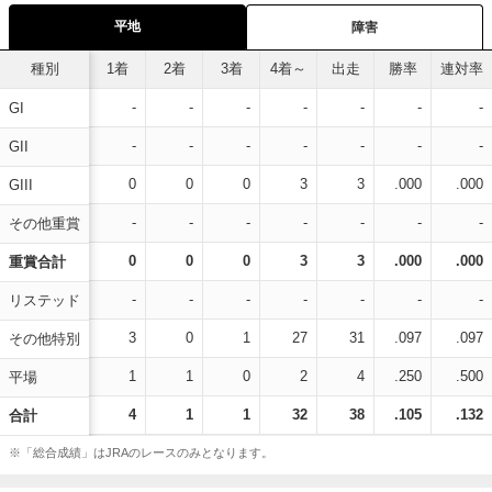
平地
障害
種別
1着
2着
3着
4着～
出走
勝率
連対率
-
-
-
-
-
-
-
GI
-
-
-
-
-
-
-
GII
0
0
0
3
3
.000
.000
GIII
-
-
-
-
-
-
-
その他重賞
0
0
0
3
3
.000
.000
重賞合計
-
-
-
-
-
-
-
リステッド
3
0
1
27
31
.097
.097
その他特別
1
1
0
2
4
.250
.500
平場
4
1
1
32
38
.105
.132
合計
※「総合成績」はJRAのレースのみとなります。