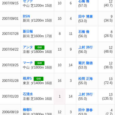
セプテ
石橋 脩
12
2007/09/15
10
6
(40.7)
中山 芝1200m 15頭
(57.0)
BSN
田中 博康
9
2007/09/01
10
4
新潟 ダ1200m 15頭
(34.5)
(53.0)
新日報
石橋 脩
8
2007/07/28
8
11
(28.5)
新潟 芝1600m 17頭
(56.0)
アンタ
上村 洋行
12
GIII
2007/04/22
13
9
(48.6)
京都 ダ1800m 16頭
(56.0)
マーチ
菊沢 隆徳
12
GIII
2007/03/25
10
14
(38.0)
中山 ダ1800m 16頭
(53.0)
根岸S
松岡 正海
13
GIII
2007/01/28
16
3
(72.4)
東京 ダ1400m 16頭
(55.0)
石清水
上村 洋行
13
2007/01/20
1
14
(135.5)
京都 芝1600m 16頭
(55.0)
柳都S
田中 勝春
4
2006/08/19
12
3
(7.7)
新潟 ダ1800m 13頭
(53.0)