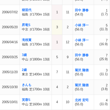
猪苗代
田中 勝春
1
2006/07/02
1
11
(1.7)
福島 ダ1700m 15頭
(54.0)
昇竜S
小林 淳一
5
2006/05/20
3
2
(11.3)
中京 ダ1700m 16頭
(56.0)
滝桜賞
小林 淳一
7
2006/04/16
1
12
(16.9)
福島 ダ1700m 15頭
(56.0)
3歳
田中 勝春
7
2006/03/25
5
9
(25.9)
中山 ダ1800m 13頭
(56.0)
2歳
菊沢 隆徳
3
2005/11/20
7
11
(11.1)
東京 芝1400m 13頭
(55.0)
きんも
菊沢 隆徳
2
2005/10/30
4
2
(3.8)
福島 芝1700m 10頭
(55.0)
芙蓉S
北村 宏司
4
2005/10/01
4
10
(11.0)
中山 芝1600m 10頭
(55.0)