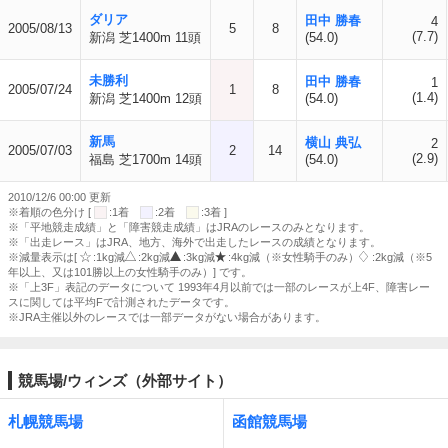
ダリア
田中 勝春
4
2005/08/13
5
8
(7.7)
新潟 芝1400m 11頭
(54.0)
未勝利
田中 勝春
1
2005/07/24
1
8
(1.4)
新潟 芝1400m 12頭
(54.0)
新馬
横山 典弘
2
2005/07/03
2
14
(2.9)
福島 芝1700m 14頭
(54.0)
2010/12/6 00:00 更新
※着順の色分け [
:1着
:2着
:3着 ]
※「平地競走成績」と「障害競走成績」はJRAのレースのみとなります。
※「出走レース」はJRA、地方、海外で出走したレースの成績となります。
※減量表示は[
:1kg減
:2kg減
:3kg減
:4kg減（※女性騎手のみ）
:2kg減（※5
年以上、又は101勝以上の女性騎手のみ）] です。
※「上3F」表記のデータについて 1993年4月以前では一部のレースが上4F、障害レー
スに関しては平均Fで計測されたデータです。
※JRA主催以外のレースでは一部データがない場合があります。
競馬場/ウィンズ（外部サイト）
札幌競馬場
函館競馬場