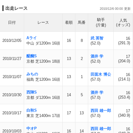
出走レース
2010/12/6 00:00
騎手
人気
日付
レース
着順
馬番
(オッズ)
(斤量)
Aライ
武 英智
16
2010/12/05
16
8
(291.3)
中山 ダ1200m 16頭
(52.0)
醍醐S
酒井 学
17
2010/11/27
13
2
(204.0)
京都 芝1200m 18頭
(52.0)
みちの
田面木 博公
16
2010/11/07
13
1
(214.1)
福島 芝1200m 16頭
(57.0)
西陣S
酒井 学
16
2010/10/30
14
5
(253.4)
京都 ダ1200m 16頭
(57.0)
白秋S
西田 雄一郎
17
2010/10/17
17
13
(340.9)
東京 芝1400m 17頭
(57.0)
中オP
西田 雄一郎
16
2010/10/03
16
14