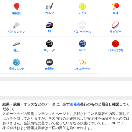
格闘技
ゴルフ
テニス
卓球
F1
バドミントン
バレーボール
ラグビー
NBA
陸上
Bリーグ
バスケ代表
学生バスケ
他競技
Doスポーツ
結果・成績・オッズなどのデータは、必ず
主催者
発行のものと照合し確認してく
ださい。
スポーツナビの競馬コンテンツのページ上に掲載されている情報の内容に関して
は万全を期しておりますが、その内容の正確性および安全性を保証するものでは
ありません。当該情報に基づいて被ったいかなる損害についても、LINEヤフー
株式会社および情報提供者は一切の責任を負いかねます。