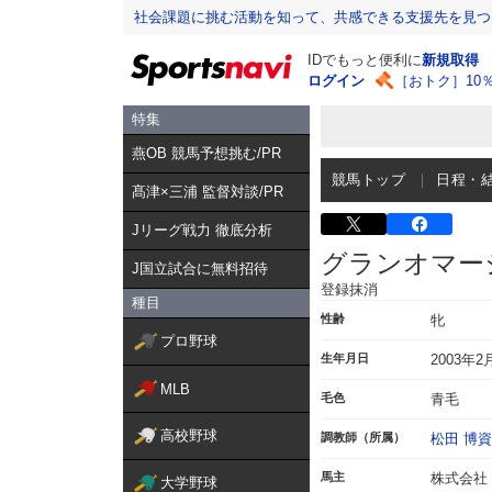
社会課題に挑む活動を知って、共感できる支援先を見つ
IDでもっと便利に
新規取得
ログイン
［おトク］10
特集
燕OB 競馬予想挑む/PR
競馬トップ
日程・
髙津×三浦 監督対談/PR
Jリーグ戦力 徹底分析
グランオマー
J国立試合に無料招待
登録抹消
種目
性齢
牝
プロ野球
生年月日
2003年2
MLB
毛色
青毛
高校野球
調教師（所属）
松田 博資
馬主
株式会社
大学野球