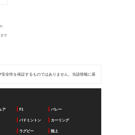
の
ータで
び安全性を保証するものではありません。当該情報に基
ュア
F1
バレー
バドミントン
カーリング
ラグビー
陸上