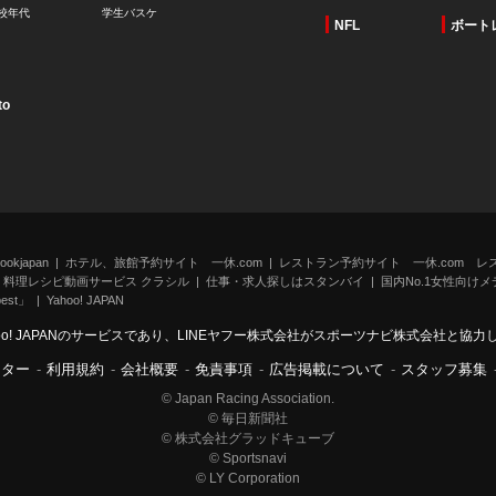
校年代
学生バスケ
NFL
ボート
to
kjapan
ホテル、旅館予約サイト 一休.com
レストラン予約サイト 一休.com レ
料理レシピ動画サービス クラシル
仕事・求人探しはスタンバイ
国内No.1女性向けメデ
st」
Yahoo! JAPAN
oo! JAPANのサービスであり、LINEヤフー株式会社がスポーツナビ株式会社と協
ンター
-
利用規約
-
会社概要
-
免責事項
-
広告掲載について
-
スタッフ募集
© Japan Racing Association.
© 毎日新聞社
© 株式会社グラッドキューブ
© Sportsnavi
© LY Corporation