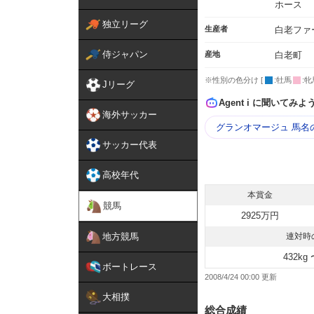
ホース
独立リーグ
生産者
白老ファ
侍ジャパン
産地
白老町
※性別の色分け [
:牡馬
:牝
Jリーグ
Agent i に聞いてみよ
海外サッカー
グランオマージュ 馬名
サッカー代表
高校年代
本賞金
競馬
2925万円
地方競馬
連対時
432kg 
ボートレース
2008/4/24 00:00
大相撲
総合成績