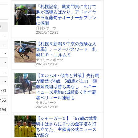
「札幌記念、凱旋門賞に向けて
胸が高鳴るばかり」アドマイヤ
テラ近藤旬子オーナーがファン
に感謝
率
日刊スポーツ
2026/8/7 20:23
-
【札幌＆新潟＆中京の危険な人
-
気馬】テーオーパスワード 札
-
幌11Ｒ・エルムＳ
デイリースポーツ
-
2026/8/7 20:20
-
【エルムS・傾向と対策】先行馬
が断然で4歳、5歳馬が主力 距
-
離延長組は勝ち馬なし ヘニー
.000
ヒューズ産駒の成績良く昨年覇
者ペリエール連覇も
.455
中日スポーツ
2026/8/7 20:15
.294
【シャーガーＣ】「57歳の武豊
騎手はさらに２つの金字塔を打
ち立てた」主催者公式ニュース
が紹介