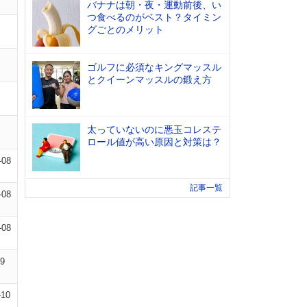
バナナは朝・夜・運動前後、い
つ食べるのがベスト？タイミン
グごとのメリット
ゴルフに必須なキングマッスル
とクイーンマッスルの鍛え方
太っていないのに悪玉コレステ
ロール値が高い原因と対策は？
-08
記事一覧
-08
-08
09
-10