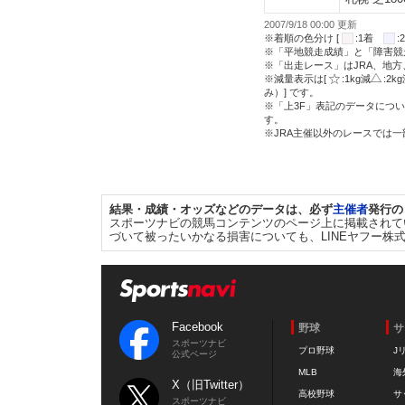
2007/9/18 00:00 更新
※着順の色分け [
:1着
※「平地競走成績」と「障害競
※「出走レース」はJRA、地
※減量表示は[
:1kg減
:2k
み）] です。
※「上3F」表記のデータについ
す。
※JRA主催以外のレースでは
結果・成績・オッズなどのデータは、必ず
主催者
発行の
スポーツナビの競馬コンテンツのページ上に掲載されて
づいて被ったいかなる損害についても、LINEヤフー株
Facebook
野球
サ
スポーツナビ
プロ野球
J
公式ページ
MLB
海
X（旧Twitter）
高校野球
サ
スポーツナビ