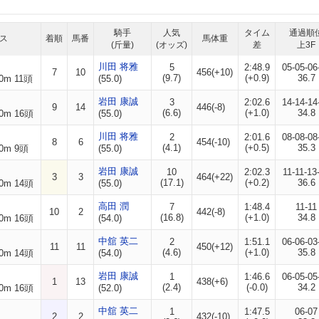
騎手
人気
タイム
通過順
ス
着順
馬番
馬体重
(斤量)
(オッズ)
差
上3F
川田 将雅
5
2:48.9
05-05-06
7
10
456(+10)
(9.7)
(+0.9)
36.7
0m 11頭
(55.0)
岩田 康誠
3
2:02.6
14-14-14
9
14
446(-8)
(6.6)
(+1.0)
34.8
0m 16頭
(55.0)
川田 将雅
2
2:01.6
08-08-08
8
6
454(-10)
(4.1)
(+0.5)
35.3
0m 9頭
(55.0)
岩田 康誠
10
2:02.3
11-11-13
3
3
464(+22)
(17.1)
(+0.2)
36.6
0m 14頭
(55.0)
高田 潤
7
1:48.4
11-11
10
2
442(-8)
(16.8)
(+1.0)
34.8
0m 16頭
(54.0)
中舘 英二
2
1:51.1
06-06-03
11
11
450(+12)
(4.6)
(+1.0)
35.8
0m 14頭
(54.0)
岩田 康誠
1
1:46.6
06-05-05
1
13
438(+6)
(2.4)
(-0.0)
34.2
0m 16頭
(52.0)
中舘 英二
1
1:47.5
06-07
2
2
432(-10)