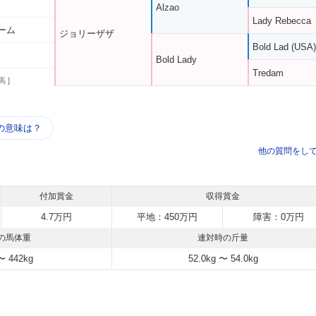
Alzao
Lady Rebecca
ーム
ジョリーザザ
Bold Lad (USA)
Bold Lady
Tredam
馬 ]
う
の意味は？
他の質問をし
付加賞金
収得賞金
4.7万円
平地：450万円
障害：0万円
の馬体重
連対時の斤量
〜 442kg
52.0kg 〜 54.0kg