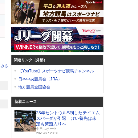
関連リンク（外部）
てみる
【YouTube】スポーツナビ競馬チャンネル
日本中央競馬会（JRA）
地方競馬全国協会
新着ニュース
23年セントウルS制したテイエム
スパーダが引退 けい養先は未
定も繁殖入りへ
中日スポーツ
2026/8/7 20:30