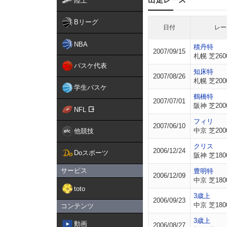
陸上
Bリーグ
日付
レー
NBA
積丹特
2007/09/15
札幌 芝260
バスケ代表
知床特
2007/08/26
札幌 芝200
学生バスケ
鶴橋特
2007/07/01
阪神 芝200
NFL
フィリ
2007/06/10
中京 芝200
他競技
クリス
2006/12/24
Doスポーツ
阪神 芝180
サービス
豊明特
2006/12/09
中京 芝180
toto
3歳上
2006/09/23
中京 芝180
コンテンツ
3歳上
動画
2006/08/27