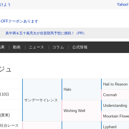
けよう
Yahoo
％OFFクーポンあります
真中満＆五十嵐亮太が佐賀競馬予想に挑戦！（PR）
結果
動画
ニュース
コラム
公式情報
ジュ
Hail to Reason
Halo
月10日
Cosmah
サンデーサイレンス
Understanding
Wishing Well
(栗東)
Mountain Flowe
 社台レース
Lyphard