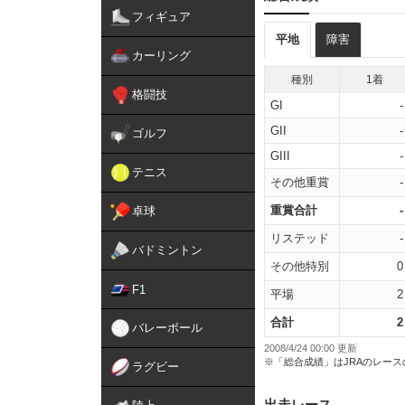
フィギュア
平地
障害
カーリング
種別
1着
格闘技
GI
-
GII
-
ゴルフ
GIII
-
テニス
その他重賞
-
重賞合計
-
卓球
リステッド
-
バドミントン
その他特別
0
F1
平場
2
合計
2
バレーボール
2008/4/24 00:00 更新
※「総合成績」はJRAのレー
ラグビー
出走レース