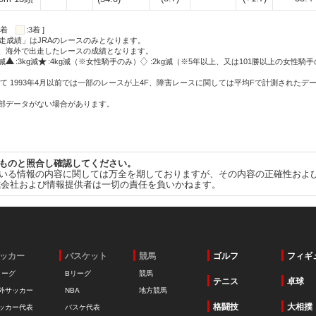
:2着
:3着 ]
走成績」はJRAのレースのみとなります。
方、海外で出走したレースの成績となります。
g減
:3kg減
:4kg減（※女性騎手のみ）
:2kg減（※5年以上、又は101勝以上の女性騎手
て 1993年4月以前では一部のレースが上4F、障害レースに関しては平均Fで計測されたデ
一部データがない場合があります。
ものと照合し確認してください。
いる情報の内容に関しては万全を期しておりますが、その内容の正確性およ
式会社および情報提供者は一切の責任を負いかねます。
ッカー
バスケット
競馬
ゴルフ
フィギ
リーグ
Bリーグ
競馬
テニス
卓球
外サッカー
NBA
地方競馬
格闘技
大相撲
ッカー代表
バスケ代表