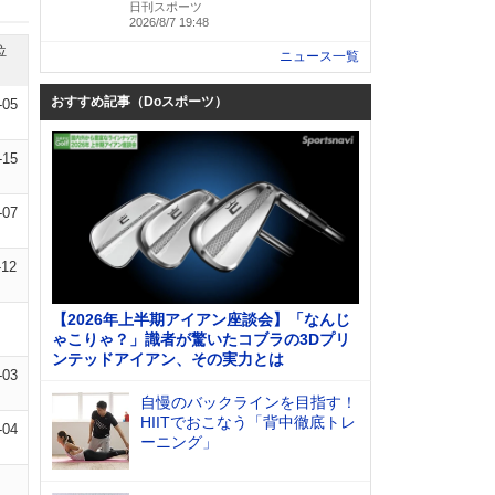
日刊スポーツ
2026/8/7 19:48
位
ニュース一覧
おすすめ記事（Doスポーツ）
-05
-15
-07
-12
【2026年上半期アイアン座談会】「なんじ
ゃこりゃ？」識者が驚いたコブラの3Dプリ
ンテッドアイアン、その実力とは
-03
自慢のバックラインを目指す！
HIITでおこなう「背中徹底トレ
-04
ーニング」