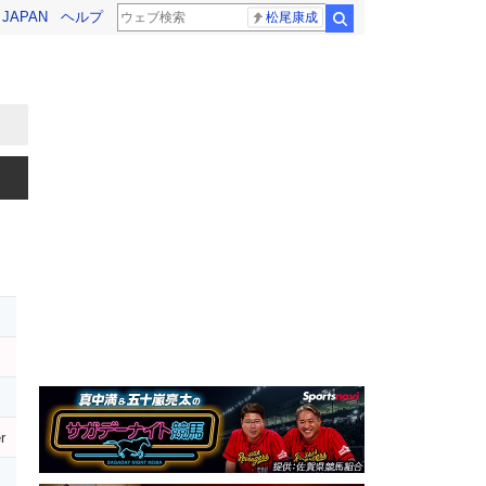
! JAPAN
ヘルプ
松尾康成
検索
r