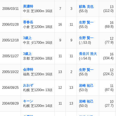
美濃特
鮫島 克也
13
2006/03/11
7
3
(112.0)
中京 芝1800m 16頭
(55.0)
香春岳
生野 賢一
16
2006/01/28
16
11
(69.8)
小倉 芝1200m 18頭
(55.0)
3歳上
生野 賢一
12
2005/12/18
9
9
(77.9)
中京 ダ1700m 16頭
(△53.0)
3歳上
長谷川 浩大
16
2005/11/27
11
11
(334.4)
京都 芝1600m 18頭
(☆54.0)
会津特
生野 賢一
12
2005/10/22
13
2
(224.2)
福島 芝1200m 16頭
(55.0)
おおぞ
岩崎 祐己
11
2004/09/25
12
13
(87.6)
札幌 芝1200m 13頭
(53.0)
キーン
岩崎 祐己
10
2004/08/29
11
13
(27.7)
札幌 芝1200m 14頭
(50.0)