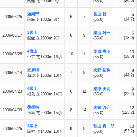
(26.6)
函館 芝2000m 9頭
(55.0)
遊楽部
柴山 雄一
5
2006/06/25
6
7
(14.7)
函館 芝1800m 9頭
(55.0)
3歳上
柴山 雄一
6
2006/06/17
6
9
(18.0)
函館 芝2000m 9頭
(55.0)
4歳上
柴原 央明
10
2006/05/28
10
1
(39.0)
中京 芝1800m 16頭
(55.0)
五泉特
大野 拓弥
9
2006/05/14
7
8
(44.2)
新潟 芝1600m 13頭
(55.0)
4歳上
柴原 央明
9
2006/04/23
6
11
(22.2)
福島 芝2000m 14頭
(55.0)
桑折特
太宰 啓介
12
2006/04/09
8
14
(123.2)
福島 芝2000m 15頭
(55.0)
4歳上
秋山 真一郎
10
2006/03/25
9
8
(53.2)
阪神 ダ1400m 13頭
(55.0)