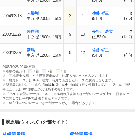
中京 芝2000m 18頭
(54.0)
未勝利
佐藤 哲三
3
2004/03/13
3
1
(7.6)
中京 芝2000m 16頭
(54.0)
未勝利
長谷川 浩大
7
2003/12/27
9
10
(13.2)
中京 芝1800m 16頭
(△52.0)
新馬
佐藤 哲三
1
2003/12/07
5
12
(3.6)
中京 芝1200m 16頭
(54.0)
2006/10/23 00:00 更新
※着順の色分け [
:1着
:2着
:3着 ]
※「平地競走成績」と「障害競走成績」はJRAのレースのみとなります。
※「出走レース」はJRA、地方、海外で出走したレースの成績となります。
※減量表示は[
:1kg減
:2kg減
:3kg減
:4kg減（※女性騎手のみ）
:2kg減（※5
年以上、又は101勝以上の女性騎手のみ）] です。
※「上3F」表記のデータについて 1993年4月以前では一部のレースが上4F、障害レー
スに関しては平均Fで計測されたデータです。
※JRA主催以外のレースでは一部データがない場合があります。
競馬場/ウィンズ（外部サイト）
札幌競馬場
函館競馬場