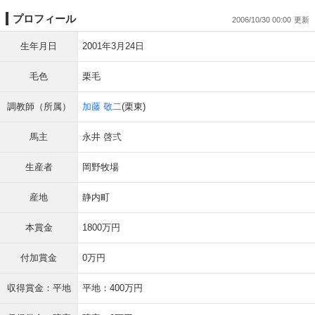
プロフィール
2006/10/30 00:00
生年月日
2001年3月24日
毛色
栗毛
調教師（所属）
加藤 敬二
(栗東)
馬主
永井 啓弍
生産者
岡野牧場
産地
静内町
本賞金
1800万円
付加賞金
0万円
収得賞金：平地
平地：400万円