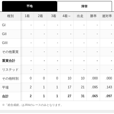
平地
障害
種別
1着
2着
3着
4着～
出走
勝率
連対率
-
-
-
-
-
-
-
GI
-
-
-
-
-
-
-
GII
-
-
-
-
-
-
-
GIII
-
-
-
-
-
-
-
その他重賞
-
-
-
-
-
-
-
重賞合計
-
-
-
-
-
-
-
リステッド
0
0
0
10
10
.000
.000
その他特別
2
1
1
17
21
.095
.143
平場
2
1
1
27
31
.065
.097
合計
※「総合成績」はJRAのレースのみとなります。