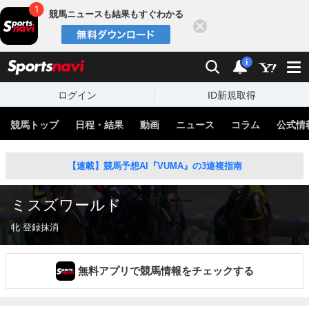
競馬ニュースも結果もすぐわかる
閉じる
スポーツナビ
検索
通知
i
ログイン
ID新規取得
競馬トップ
日程・結果
動画
ニュース
コラム
公式情
【連載】競馬予想AI『VUMA』の3連複指南
ミスズワールド
牝 登録抹消
無料アプリで競馬情報をチェックする