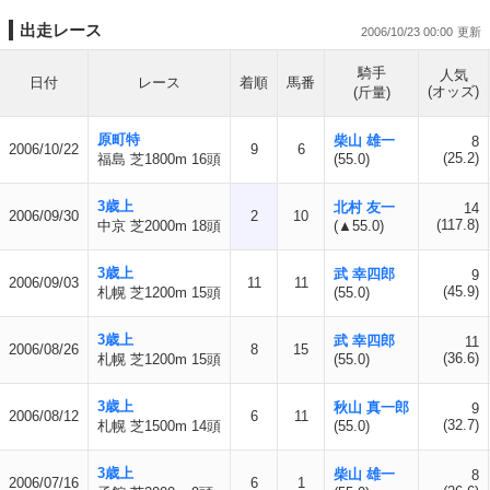
出走レース
2006/10/23 00:00
騎手
人気
日付
レース
着順
馬番
(オッズ)
(斤量)
原町特
柴山 雄一
8
2006/10/22
9
6
(25.2)
福島 芝1800m 16頭
(55.0)
3歳上
北村 友一
14
2006/09/30
2
10
(117.8)
中京 芝2000m 18頭
(▲55.0)
3歳上
武 幸四郎
9
2006/09/03
11
11
(45.9)
札幌 芝1200m 15頭
(55.0)
3歳上
武 幸四郎
11
2006/08/26
8
15
(36.6)
札幌 芝1200m 15頭
(55.0)
3歳上
秋山 真一郎
9
2006/08/12
6
11
(32.7)
札幌 芝1500m 14頭
(55.0)
3歳上
柴山 雄一
8
2006/07/16
6
1