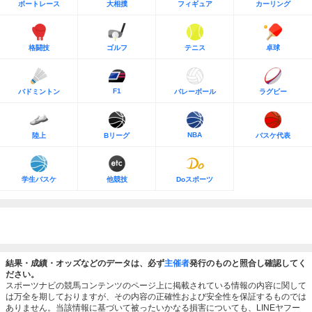
ボートレース
大相撲
フィギュア
カーリング
格闘技
ゴルフ
テニス
卓球
F1
バドミントン
バレーボール
ラグビー
NBA
陸上
Bリーグ
バスケ代表
学生バスケ
他競技
Doスポーツ
結果・成績・オッズなどのデータは、必ず
主催者
発行のものと照合し確認してく
ださい。
スポーツナビの競馬コンテンツのページ上に掲載されている情報の内容に関して
は万全を期しておりますが、その内容の正確性および安全性を保証するものでは
ありません。当該情報に基づいて被ったいかなる損害についても、LINEヤフー