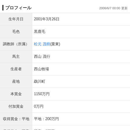
プロフィール
2006/6/7 00:00
生年月日
2001年3月26日
毛色
黒鹿毛
調教師（所属）
松元 茂樹
(栗東)
馬主
西山 茂行
生産者
西山牧場
産地
鵡川町
本賞金
1150万円
付加賞金
0万円
収得賞金：平地
平地：200万円