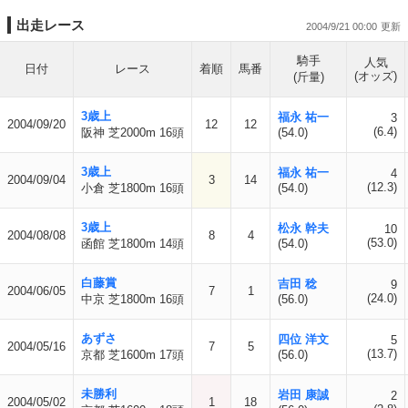
出走レース
2004/9/21 00:00
騎手
人気
日付
レース
着順
馬番
(オッズ)
(斤量)
3歳上
福永 祐一
3
2004/09/20
12
12
(6.4)
阪神 芝2000m 16頭
(54.0)
3歳上
福永 祐一
4
2004/09/04
3
14
(12.3)
小倉 芝1800m 16頭
(54.0)
3歳上
松永 幹夫
10
2004/08/08
8
4
(53.0)
函館 芝1800m 14頭
(54.0)
白藤賞
吉田 稔
9
2004/06/05
7
1
(24.0)
中京 芝1800m 16頭
(56.0)
あずさ
四位 洋文
5
2004/05/16
7
5
(13.7)
京都 芝1600m 17頭
(56.0)
未勝利
岩田 康誠
2
2004/05/02
1
18