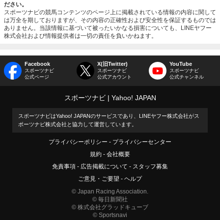
ださい。
スポーツナビの競馬コンテンツのページ上に掲載されている情報の内容に関して
は万全を期しておりますが、その内容の正確性および安全性を保証するものでは
ありません。当該情報に基づいて被ったいかなる損害についても、LINEヤフー
株式会社および情報提供者は一切の責任を負いかねます。
Facebook
X(旧Twitter)
YouTube
スポーツナビ
スポーツナビ
スポーツナビ
公式ページ
公式アカウント
公式チャンネル
スポーツナビ
Yahoo! JAPAN
スポーツナビはYahoo! JAPANのサービスであり、LINEヤフー株式会社がス
ポーツナビ株式会社と協力して運営しています。
プライバシーポリシー
プライバシーセンター
規約
会社概要
免責事項
広告掲載について
スタッフ募集
ご意見・ご要望
ヘルプ
© Japan Racing Association.
© 毎日新聞社
© 株式会社グラッドキューブ
© Sportsnavi