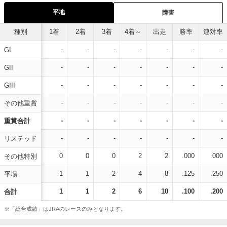
平地
障害
種別
1着
2着
3着
4着～
出走
勝率
連対率
-
-
-
-
-
-
-
GI
-
-
-
-
-
-
-
GII
-
-
-
-
-
-
-
GIII
-
-
-
-
-
-
-
その他重賞
-
-
-
-
-
-
-
重賞合計
-
-
-
-
-
-
-
リステッド
0
0
0
2
2
.000
.000
その他特別
1
1
2
4
8
.125
.250
平場
1
1
2
6
10
.100
.200
合計
※「総合成績」はJRAのレースのみとなります。