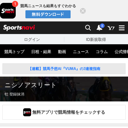
競馬ニュースも結果もすぐわかる
閉じる
スポーツナビ
検索
通知
i
ログイン
ID新規取得
競馬トップ
日程・結果
動画
ニュース
コラム
公式情
【連載】競馬予想AI『VUMA』の3連複指南
ニシノアスリート
牡 登録抹消
無料アプリで競馬情報をチェックする