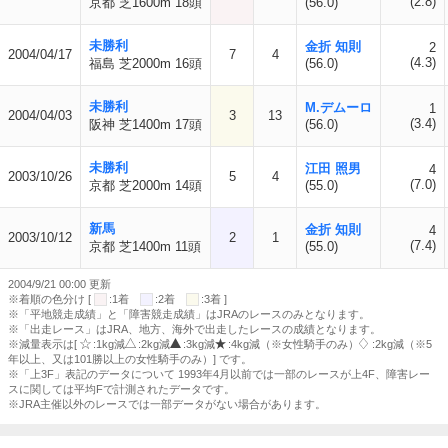
(2.8)
京都 芝1600m 18頭
(56.0)
未勝利
金折 知則
2
2004/04/17
7
4
(4.3)
福島 芝2000m 16頭
(56.0)
未勝利
M.デムーロ
1
2004/04/03
3
13
(3.4)
阪神 芝1400m 17頭
(56.0)
未勝利
江田 照男
4
2003/10/26
5
4
(7.0)
京都 芝2000m 14頭
(55.0)
新馬
金折 知則
4
2003/10/12
2
1
(7.4)
京都 芝1400m 11頭
(55.0)
2004/9/21 00:00 更新
※着順の色分け [
:1着
:2着
:3着 ]
※「平地競走成績」と「障害競走成績」はJRAのレースのみとなります。
※「出走レース」はJRA、地方、海外で出走したレースの成績となります。
※減量表示は[
:1kg減
:2kg減
:3kg減
:4kg減（※女性騎手のみ）
:2kg減（※5
年以上、又は101勝以上の女性騎手のみ）] です。
※「上3F」表記のデータについて 1993年4月以前では一部のレースが上4F、障害レー
スに関しては平均Fで計測されたデータです。
※JRA主催以外のレースでは一部データがない場合があります。