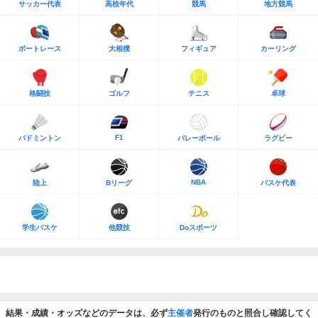
サッカー代表
高校年代
競馬
地方競馬
ボートレース
大相撲
フィギュア
カーリング
格闘技
ゴルフ
テニス
卓球
F1
バドミントン
バレーボール
ラグビー
NBA
陸上
Bリーグ
バスケ代表
学生バスケ
他競技
Doスポーツ
結果・成績・オッズなどのデータは、必ず
主催者
発行のものと照合し確認してく