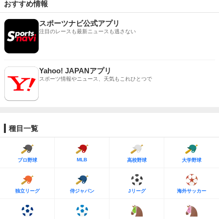
おすすめ情報
スポーツナビ公式アプリ
注目のレースも最新ニュースも逃さない
Yahoo! JAPANアプリ
スポーツ情報やニュース、天気もこれひとつで
種目一覧
MLB
プロ野球
高校野球
大学野球
独立リーグ
侍ジャパン
Jリーグ
海外サッカー