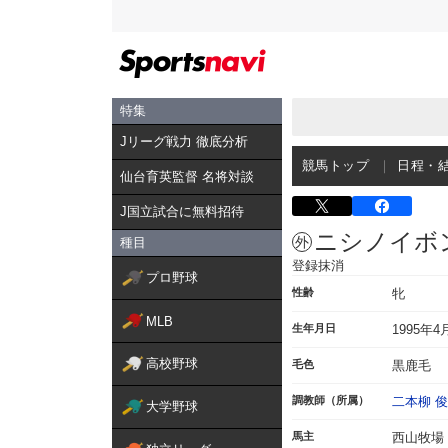
特集
Jリーグ戦力 徹底分析
競馬トップ
日程・
仙台育英監督 名将対談
J国立試合に無料招待
ニシノイボ
種目
登録抹消
プロ野球
性齢
牝
MLB
生年月日
1995年4
高校野球
毛色
黒鹿毛
調教師（所属）
二本柳 
大学野球
馬主
西山牧場