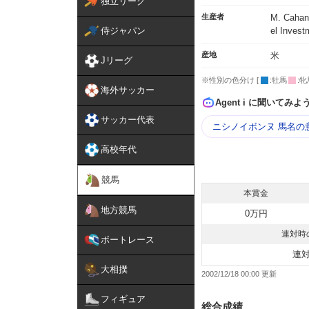
独立リーグ
生産者
M. Cahan
侍ジャパン
el Invest
産地
米
Jリーグ
※性別の色分け [
:牡馬
:牝
海外サッカー
Agent i に聞いてみよ
サッカー代表
ニシノイボンヌ 馬名の
高校年代
競馬
本賞金
地方競馬
0万円
連対時
ボートレース
連
大相撲
2002/12/18 00:00
フィギュア
総合成績