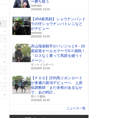
ー勝ち狙う
netkeiba
2026/8/6 19:00
【JRA新馬戦】ショウナンパンド
ラの仔ショウナンバトレニなど
率
がデビュー
-
netkeiba
2026/8/6 19:00
-
-
舟山瑠泉騎手がパンジャと9・20
産経賞オールカマーでGⅡ挑戦！
-
「ロスなく乗って馬群を縫うイ
メージ」
-
サンケイスポーツ
2026/8/6 18:58
-
【ＰＯＧ】評判馬リボンロード
-
が来週の新潟デビューへ 上原
-
佑調教師「まだ余裕があるなか
で、あの時計」
-
馬トク報知
2026/8/6 18:45
ニュース一覧