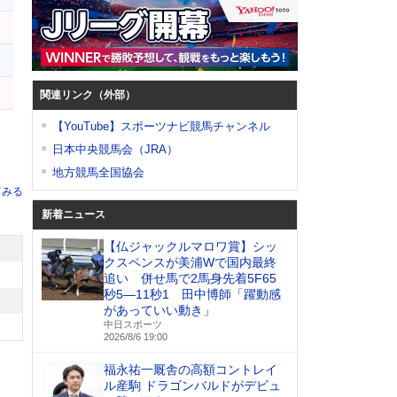
関連リンク（外部）
【YouTube】スポーツナビ競馬チャンネル
日本中央競馬会（JRA）
地方競馬全国協会
てみる
新着ニュース
【仏ジャックルマロワ賞】シッ
クスペンスが美浦Wで国内最終
追い 併せ馬で2馬身先着5F65
秒5―11秒1 田中博師「躍動感
があっていい動き」
中日スポーツ
2026/8/6 19:00
福永祐一厩舎の高額コントレイ
ル産駒 ドラゴンバルドがデビュ