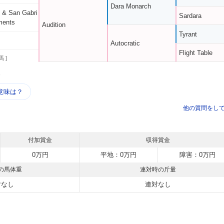
Dara Monarch
 & San Gabri
Sardara
ments
Audition
Tyrant
Autocratic
Flight Table
馬 ]
う
意味は？
他の質問をし
付加賞金
収得賞金
0万円
平地：0万円
障害：0万円
の馬体重
連対時の斤量
対なし
連対なし