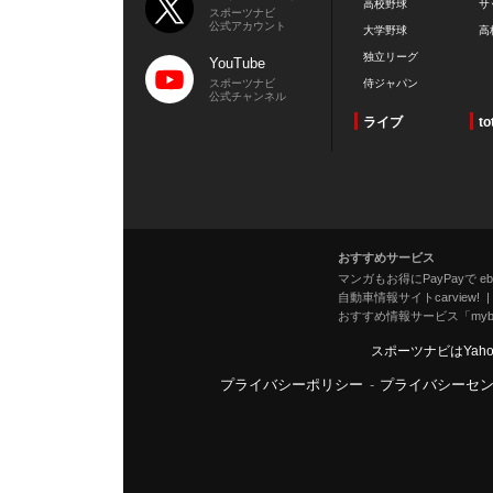
高校野球
サ
スポーツナビ
公式アカウント
大学野球
高
独立リーグ
YouTube
スポーツナビ
侍ジャパン
公式チャンネル
ライブ
to
おすすめサービス
マンガもお得にPayPayで eboo
自動車情報サイトcarview!
おすすめ情報サービス「mybe
スポーツナビはYah
プライバシーポリシー
-
プライバシーセ