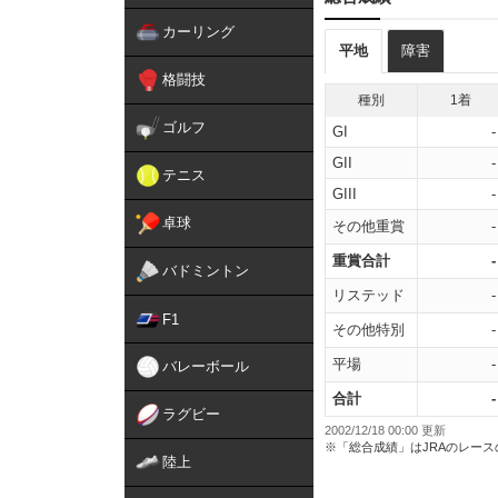
カーリング
平地
障害
格闘技
種別
1着
ゴルフ
GI
-
GII
-
テニス
GIII
-
卓球
その他重賞
-
重賞合計
-
バドミントン
リステッド
-
F1
その他特別
-
平場
-
バレーボール
合計
-
ラグビー
2002/12/18 00:00 更新
※「総合成績」はJRAのレー
陸上