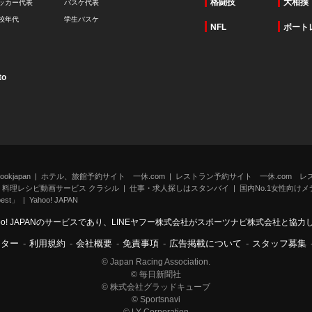
格闘技
大相撲
ッカー代表
バスケ代表
校年代
学生バスケ
NFL
ボート
to
kjapan
ホテル、旅館予約サイト 一休.com
レストラン予約サイト 一休.com レ
料理レシピ動画サービス クラシル
仕事・求人探しはスタンバイ
国内No.1女性向けメデ
st」
Yahoo! JAPAN
oo! JAPANのサービスであり、LINEヤフー株式会社がスポーツナビ株式会社と協
ンター
-
利用規約
-
会社概要
-
免責事項
-
広告掲載について
-
スタッフ募集
© Japan Racing Association.
© 毎日新聞社
© 株式会社グラッドキューブ
© Sportsnavi