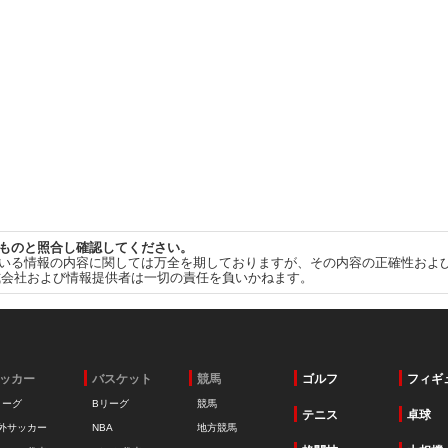
ものと照合し確認してください。
いる情報の内容に関しては万全を期しておりますが、その内容の正確性およ
式会社および情報提供者は一切の責任を負いかねます。
ッカー
バスケット
競馬
ゴルフ
フィギ
リーグ
Bリーグ
競馬
テニス
卓球
外サッカー
NBA
地方競馬