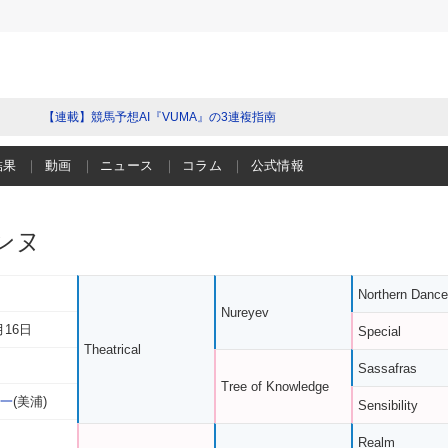
【連載】競馬予想AI『VUMA』の3連複指南
結果
動画
ニュース
コラム
公式情報
ンヌ
Northern Dance
Nureyev
月16日
Special
Theatrical
Sassafras
Tree of Knowledge
俊一
(美浦)
Sensibility
Realm