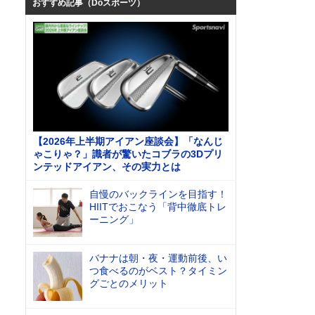
おすすめ記事（Doスポーツ）
【2026年上半期アイアン座談会】「なんじ
ゃこりゃ？」識者が驚いたコブラの3Dプリ
ンテッドアイアン、その実力とは
自慢のバックラインを目指す！
HIITでおこなう「背中徹底トレ
ーニング」
バナナは朝・夜・運動前後、い
つ食べるのがベスト？タイミン
グごとのメリット