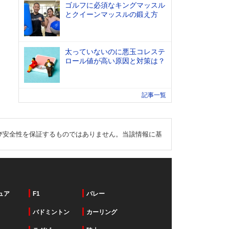
ゴルフに必須なキングマッスル
とクイーンマッスルの鍛え方
太っていないのに悪玉コレステ
ロール値が高い原因と対策は？
記事一覧
び安全性を保証するものではありません。当該情報に基
ュア
F1
バレー
バドミントン
カーリング