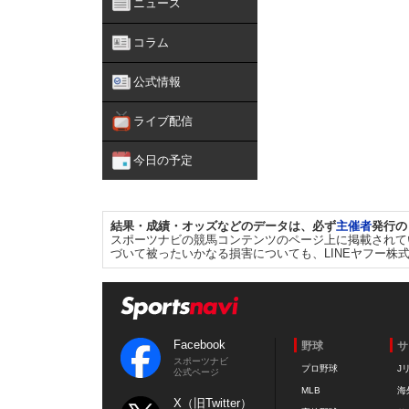
ニュース
コラム
公式情報
ライブ配信
今日の予定
結果・成績・オッズなどのデータは、必ず
主催者
発行の
スポーツナビの競馬コンテンツのページ上に掲載されて
づいて被ったいかなる損害についても、LINEヤフー株
Facebook
野球
サ
スポーツナビ
プロ野球
J
公式ページ
MLB
海
X（旧Twitter）