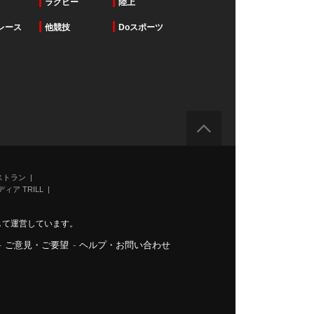
ラグビー
陸上
レース
他競技
Doスポーツ
ストラン
ィア TRILL
力して運営しています。
-
ご意見・ご要望
-
ヘルプ・お問い合わせ