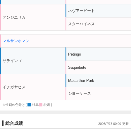
ネヴアービート
アンジエリカ
スターハイネス
マルサンホマレ
Petingo
サテインゴ
Saquebute
Macarthur Park
イチガヤヒメ
シヨーケース
※性別の色分け [
:牡馬
:牝馬 ]
総合成績
2006/7/17 00:00