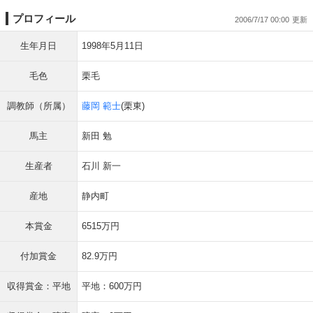
プロフィール
2006/7/17 00:00
生年月日
1998年5月11日
毛色
栗毛
調教師（所属）
藤岡 範士
(栗東)
馬主
新田 勉
生産者
石川 新一
産地
静内町
本賞金
6515万円
付加賞金
82.9万円
収得賞金：平地
平地：600万円