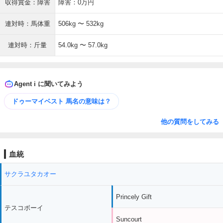
収得賞金：障害
障害：0万円
連対時：馬体重
506kg 〜 532kg
連対時：斤量
54.0kg 〜 57.0kg
Agent i に聞いてみよう
ドゥーマイベスト 馬名の意味は？
他の質問をしてみる
血統
サクラユタカオー
Princely Gift
テスコボーイ
Suncourt