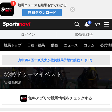
競馬ニュースも結果もすぐわかる
閉じる
スポーツナビ
検索
通知
i
ログイン
ID新規取得
競馬トップ
日程・結果
動画
ニュース
コラム
公式情
真中満＆五十嵐亮太が佐賀競馬予想に挑戦！（PR）
ドゥーマイベスト
牡 登録抹消
無料アプリで競馬情報をチェックする