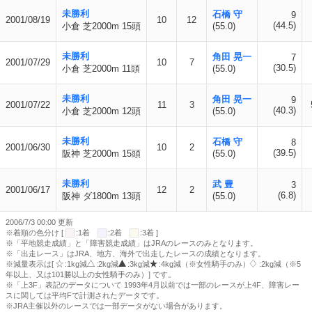
未勝利
石橋 守
9
2001/08/19
10
12
(44.5)
小倉 芝2000m 15頭
(55.0)
未勝利
角田 晃一
7
2001/07/29
10
7
(30.5)
小倉 芝2000m 11頭
(55.0)
未勝利
角田 晃一
9
2001/07/22
11
3
(40.3)
小倉 芝2000m 12頭
(55.0)
未勝利
石橋 守
8
2001/06/30
10
2
(39.5)
阪神 芝2000m 15頭
(55.0)
未勝利
武 豊
3
2001/06/17
12
2
(6.8)
阪神 ダ1800m 13頭
(55.0)
2006/7/3 00:00 更新
※着順の色分け [
:1着
:2着
:3着 ]
※「平地競走成績」と「障害競走成績」はJRAのレースのみとなります。
※「出走レース」はJRA、地方、海外で出走したレースの成績となります。
※減量表示は[
:1kg減
:2kg減
:3kg減
:4kg減（※女性騎手のみ）
:2kg減（※5
年以上、又は101勝以上の女性騎手のみ）] です。
※「上3F」表記のデータについて 1993年4月以前では一部のレースが上4F、障害レー
スに関しては平均Fで計測されたデータです。
※JRA主催以外のレースでは一部データがない場合があります。