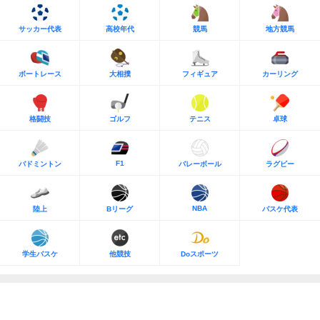
サッカー代表
高校年代
競馬
地方競馬
ボートレース
大相撲
フィギュア
カーリング
格闘技
ゴルフ
テニス
卓球
F1
バドミントン
バレーボール
ラグビー
NBA
陸上
Bリーグ
バスケ代表
学生バスケ
他競技
Doスポーツ