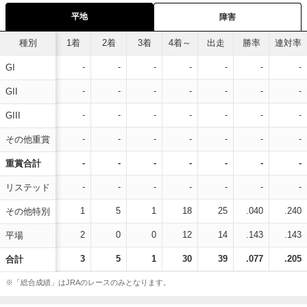
平地
障害
種別
1着
2着
3着
4着～
出走
勝率
連対率
-
-
-
-
-
-
-
GI
-
-
-
-
-
-
-
GII
-
-
-
-
-
-
-
GIII
-
-
-
-
-
-
-
その他重賞
-
-
-
-
-
-
-
重賞合計
-
-
-
-
-
-
-
リステッド
1
5
1
18
25
.040
.240
その他特別
2
0
0
12
14
.143
.143
平場
3
5
1
30
39
.077
.205
合計
※「総合成績」はJRAのレースのみとなります。