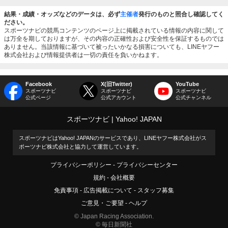
結果・成績・オッズなどのデータは、必ず
主催者
発行のものと照合し確認してく
ださい。
スポーツナビの競馬コンテンツのページ上に掲載されている情報の内容に関して
は万全を期しておりますが、その内容の正確性および安全性を保証するものでは
ありません。当該情報に基づいて被ったいかなる損害についても、LINEヤフー
株式会社および情報提供者は一切の責任を負いかねます。
Facebook
X(旧Twitter)
YouTube
スポーツナビ
スポーツナビ
スポーツナビ
公式ページ
公式アカウント
公式チャンネル
スポーツナビ
Yahoo! JAPAN
スポーツナビはYahoo! JAPANのサービスであり、LINEヤフー株式会社がス
ポーツナビ株式会社と協力して運営しています。
プライバシーポリシー
プライバシーセンター
規約
会社概要
免責事項
広告掲載について
スタッフ募集
ご意見・ご要望
ヘルプ
© Japan Racing Association.
© 毎日新聞社