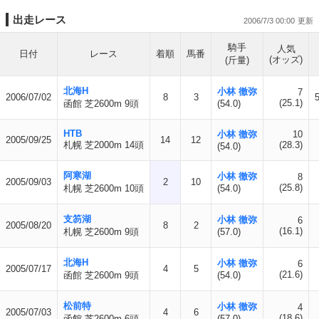
出走レース
2006/7/3 00:00
騎手
人気
日付
レース
着順
馬番
(オッズ)
(斤量)
北海H
小林 徹弥
7
2006/07/02
8
3
(25.1)
函館 芝2600m 9頭
(54.0)
HTB
小林 徹弥
10
2005/09/25
14
12
札幌 芝2000m 14頭
(28.3)
(54.0)
阿寒湖
小林 徹弥
8
2005/09/03
2
10
(25.8)
札幌 芝2600m 10頭
(54.0)
支笏湖
小林 徹弥
6
2005/08/20
8
2
(16.1)
札幌 芝2600m 9頭
(57.0)
北海H
小林 徹弥
6
2005/07/17
4
5
(21.6)
函館 芝2600m 9頭
(54.0)
松前特
小林 徹弥
4
2005/07/03
4
6
(18.6)
函館 芝2600m 6頭
(57.0)