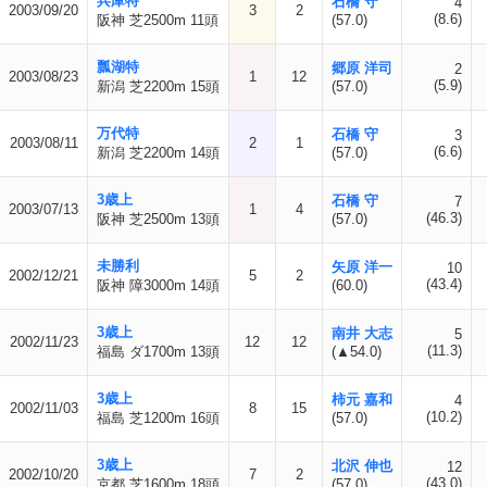
兵庫特
石橋 守
4
2003/09/20
3
2
(8.6)
阪神 芝2500m 11頭
(57.0)
瓢湖特
郷原 洋司
2
2003/08/23
1
12
(5.9)
新潟 芝2200m 15頭
(57.0)
万代特
石橋 守
3
2003/08/11
2
1
(6.6)
新潟 芝2200m 14頭
(57.0)
3歳上
石橋 守
7
2003/07/13
1
4
(46.3)
阪神 芝2500m 13頭
(57.0)
未勝利
矢原 洋一
10
2002/12/21
5
2
(43.4)
阪神 障3000m 14頭
(60.0)
3歳上
南井 大志
5
2002/11/23
12
12
(11.3)
福島 ダ1700m 13頭
(▲54.0)
3歳上
柿元 嘉和
4
2002/11/03
8
15
(10.2)
福島 芝1200m 16頭
(57.0)
3歳上
北沢 伸也
12
2002/10/20
7
2
(43.0)
京都 芝1600m 18頭
(57.0)