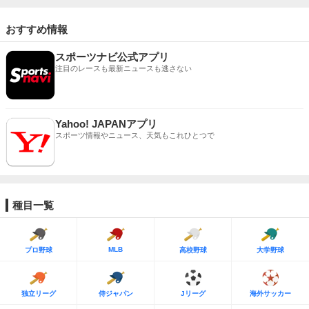
おすすめ情報
スポーツナビ公式アプリ
注目のレースも最新ニュースも逃さない
Yahoo! JAPANアプリ
スポーツ情報やニュース、天気もこれひとつで
種目一覧
MLB
プロ野球
高校野球
大学野球
独立リーグ
侍ジャパン
Jリーグ
海外サッカー