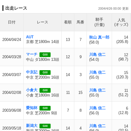
出走レース
2004/4/26 00:00
騎手
人気
日付
レース
着順
馬番
(オッズ)
(斤量)
AUT
秋山 真一郎
14
2004/04/24
13
7
京都 芝1800m 14頭
(205.8)
(58.0)
マーチ
川島 信二
12
GIII
2004/03/28
12
9
(98.7)
中山 ダ1800m 13頭
(54.0)
中京記
川島 信二
15
GIII
2004/03/07
14
3
(120.3)
中京 芝2000m 16頭
(55.0)
小倉大
川島 信二
11
GIII
2004/02/08
11
15
(51.2)
小倉 芝1800m 16頭
(55.0)
愛知杯
川島 信二
6
GIII
2003/06/08
7
8
(12.8)
中京 芝2000m 9頭
(56.0)
新潟大
川島 信二
14
GIII
2003/05/18
14
4
(32.5)
新潟 芝2000m 16頭
(56.0)