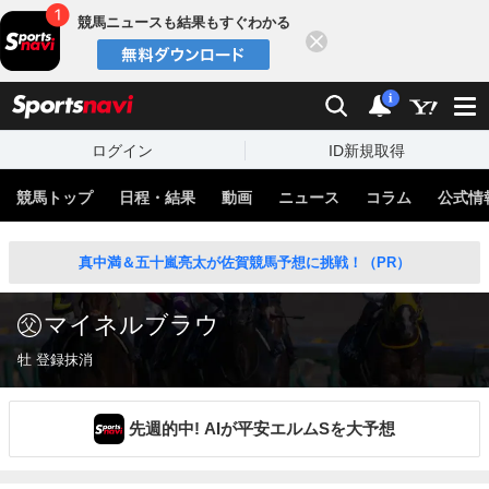
競馬ニュースも結果もすぐわかる
閉じる
スポーツナビ
検索
通知
i
ログイン
ID新規取得
競馬トップ
日程・結果
動画
ニュース
コラム
公式情
真中満＆五十嵐亮太が佐賀競馬予想に挑戦！（PR）
マイネルブラウ
牡 登録抹消
先週的中! AIが平安エルムSを大予想