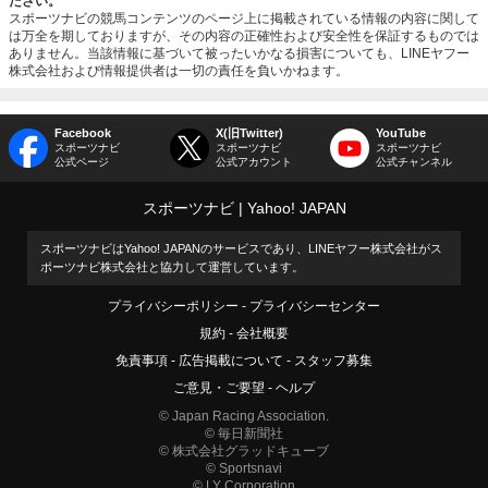
ださい。
スポーツナビの競馬コンテンツのページ上に掲載されている情報の内容に関して
は万全を期しておりますが、その内容の正確性および安全性を保証するものでは
ありません。当該情報に基づいて被ったいかなる損害についても、LINEヤフー
株式会社および情報提供者は一切の責任を負いかねます。
Facebook
X(旧Twitter)
YouTube
スポーツナビ
スポーツナビ
スポーツナビ
公式ページ
公式アカウント
公式チャンネル
スポーツナビ
Yahoo! JAPAN
スポーツナビはYahoo! JAPANのサービスであり、LINEヤフー株式会社がス
ポーツナビ株式会社と協力して運営しています。
プライバシーポリシー
プライバシーセンター
規約
会社概要
免責事項
広告掲載について
スタッフ募集
ご意見・ご要望
ヘルプ
© Japan Racing Association.
© 毎日新聞社
© 株式会社グラッドキューブ
© Sportsnavi
© LY Corporation