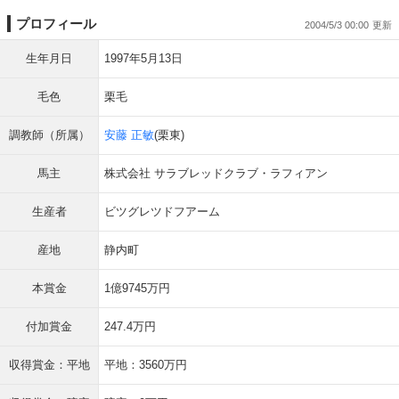
プロフィール
2004/5/3 00:00
生年月日
1997年5月13日
毛色
栗毛
調教師（所属）
安藤 正敏
(栗東)
馬主
株式会社 サラブレッドクラブ・ラフィアン
生産者
ビツグレツドフアーム
産地
静内町
本賞金
1億9745万円
付加賞金
247.4万円
収得賞金：平地
平地：3560万円