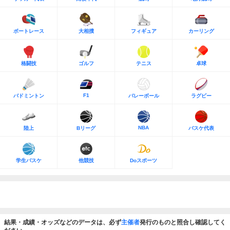
ボートレース
大相撲
フィギュア
カーリング
格闘技
ゴルフ
テニス
卓球
F1
バドミントン
バレーボール
ラグビー
NBA
陸上
Bリーグ
バスケ代表
学生バスケ
他競技
Doスポーツ
結果・成績・オッズなどのデータは、必ず
主催者
発行のものと照合し確認してく