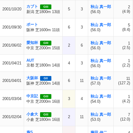
カブト
秋山 真一郎
2
GIII
2001/10/20
5
3
(4.9)
新潟 芝1800m 13頭
(56.0)
ポート
秋山 真一郎
5
2001/09/30
6
3
(8.4)
阪神 芝1600m 11頭
(56.0)
愛知杯
秋山 真一郎
1
GIII
2001/06/02
2
6
(2.5)
中京 芝2000m 15頭
(56.0)
AUT
秋山 真一郎
1
2001/04/21
4
3
京都 芝1800m 14頭
(2.2)
(56.0)
大阪杯
秋山 真一郎
11
GII
2001/04/01
6
11
(127.2)
阪神 芝2000m 14頭
(57.0)
中京記
秋山 真一郎
1
GIII
2001/03/04
3
4
(4.2)
中京 芝2000m 16頭
(54.0)
小倉大
秋山 真一郎
7
GIII
2001/02/04
2
11
(12.0)
小倉 芝1800m 16頭
(53.0)
寿S
藤田 伸二
4