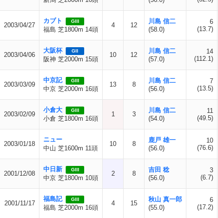
カブト
川島 信二
6
GIII
2003/04/27
4
12
(13.7)
福島 芝1800m 14頭
(58.0)
大阪杯
川島 信二
14
GII
2003/04/06
10
12
(112.1)
阪神 芝2000m 15頭
(57.0)
中京記
川島 信二
7
GIII
2003/03/09
13
8
(13.5)
中京 芝2000m 16頭
(56.0)
小倉大
川島 信二
11
GIII
2003/02/09
1
3
(49.5)
小倉 芝1800m 16頭
(54.0)
ニュー
鹿戸 雄一
10
2003/01/18
10
8
(76.6)
中山 芝1600m 11頭
(56.0)
中日新
吉田 稔
3
GIII
2001/12/08
2
8
(6.7)
中京 芝1800m 10頭
(56.0)
福島記
秋山 真一郎
6
GIII
2001/11/17
4
15
(17.2)
福島 芝2000m 16頭
(55.0)