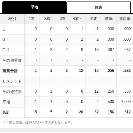
平地
障害
種別
1着
2着
3着
4着～
出走
勝率
連対率
0
0
0
1
1
.000
.000
GI
0
0
0
2
2
.000
.000
GII
1
3
2
9
15
.067
.267
GIII
-
-
-
-
-
-
-
その他重賞
1
3
2
12
18
.056
.222
重賞合計
-
-
-
-
-
-
-
リステッド
3
1
0
8
12
.250
.333
その他特別
1
1
0
0
2
.500
1.000
平場
5
5
2
20
32
.156
.312
合計
※「総合成績」はJRAのレースのみとなります。