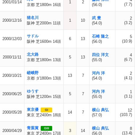
2001/01/14
1
2
(7.7)
京都 芝1800m 16頭
(56.0)
猪名川
武 豊
2
2000/12/16
1
10
(3.2)
阪神 芝2000m 11頭
(54.0)
サドル
石崎 隆之
5
2000/12/03
6
13
(10.9)
阪神 芝1600m 14頭
(56.0)
北大路
四位 洋文
4
2000/11/11
5
13
(6.7)
京都 芝1800m 13頭
(55.0)
嵯峨野
河内 洋
2
2000/10/21
13
7
(4.1)
京都 ダ1800m 13頭
(54.0)
ゆうす
河内 洋
1
2000/06/25
5
7
(3.1)
阪神 芝1200m 15頭
(55.0)
東京優
横山 典弘
12
GI
2000/05/28
14
7
(103.7)
東京 芝2400m 18頭
(57.0)
青葉賞
横山 典弘
8
GIII
2000/04/29
3
14
(13.4)
東京 芝2400m 17頭
(56.0)