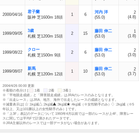
君子蘭
河内 洋
2
2000/04/16
1
6
(4.8)
阪神 芝1600m 18頭
(55.0)
3歳
藤田 伸二
1
1999/09/05
2
15
(1.8)
札幌 芝1200m 15頭
(53.0)
クロー
藤田 伸二
2
1999/08/22
2
6
(3.0)
札幌 芝1500m 9頭
(53.0)
新馬
藤田 伸二
2
1999/08/07
1
10
(3.7)
札幌 芝1200m 12頭
(53.0)
2004/4/26 00:00 更新
※着順の色分け [
:1着
:2着
:3着 ]
※「平地競走成績」と「障害競走成績」はJRAのレースのみとなります。
※「出走レース」はJRA、地方、海外で出走したレースの成績となります。
※減量表示は[
:1kg減
:2kg減
:3kg減
:4kg減（※女性騎手のみ）
:2kg減（※5
年以上、又は101勝以上の女性騎手のみ）] です。
※「上3F」表記のデータについて 1993年4月以前では一部のレースが上4F、障害レー
スに関しては平均Fで計測されたデータです。
※JRA主催以外のレースでは一部データがない場合があります。