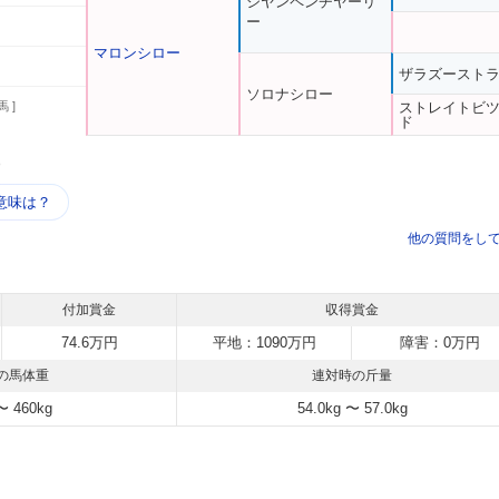
シヤンペンチヤーリ
ー
マロンシロー
ザラズースト
ソロナシロー
馬 ]
ストレイトビ
ド
う
意味は？
他の質問をし
付加賞金
収得賞金
74.6万円
平地：1090万円
障害：0万円
の馬体重
連対時の斤量
〜 460kg
54.0kg 〜 57.0kg