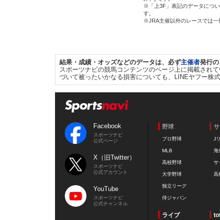
※「上3F」表記のデータについ
す。
※JRA主催以外のレースでは
結果・成績・オッズなどのデータは、必ず
主催者
発行の
スポーツナビの競馬コンテンツのページ上に掲載されて
づいて被ったいかなる損害についても、LINEヤフー株
Facebook
野球
サ
スポーツナビ
プロ野球
J
公式ページ
MLB
海
X（旧Twitter）
高校野球
サ
スポーツナビ
公式アカウント
大学野球
高
独立リーグ
YouTube
スポーツナビ
侍ジャパン
公式チャンネル
ライブ
to