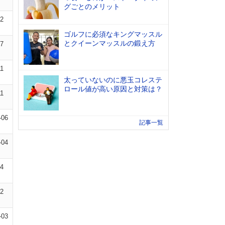
グごとのメリット
02
ゴルフに必須なキングマッスル
とクイーンマッスルの鍛え方
07
11
太っていないのに悪玉コレステ
ロール値が高い原因と対策は？
11
-06
記事一覧
-04
04
12
-03