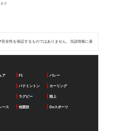
ータで
び安全性を保証するものではありません。当該情報に基
ュア
F1
バレー
バドミントン
カーリング
ラグビー
陸上
レース
他競技
Doスポーツ