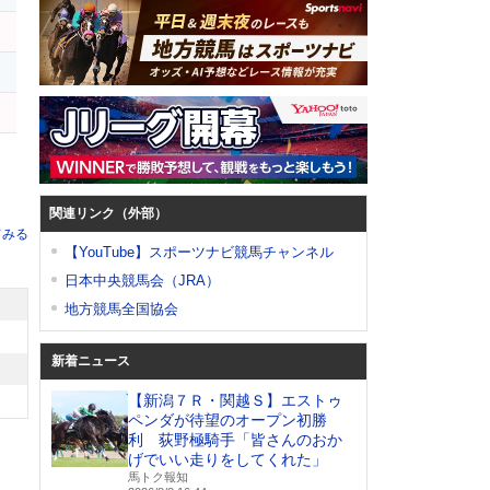
ラ
ツ
関連リンク（外部）
てみる
【YouTube】スポーツナビ競馬チャンネル
日本中央競馬会（JRA）
地方競馬全国協会
新着ニュース
【新潟７Ｒ・関越Ｓ】エストゥ
ペンダが待望のオープン初勝
利 荻野極騎手「皆さんのおか
げでいい走りをしてくれた」
馬トク報知