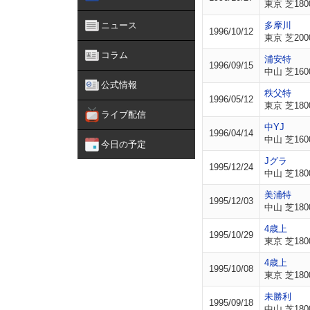
東京 芝180
ニュース
多摩川
1996/10/12
東京 芝200
コラム
浦安特
1996/09/15
中山 芝160
公式情報
秩父特
1996/05/12
東京 芝180
ライブ配信
中YJ
1996/04/14
中山 芝160
今日の予定
Jグラ
1995/12/24
中山 芝180
美浦特
1995/12/03
中山 芝180
4歳上
1995/10/29
東京 芝180
4歳上
1995/10/08
東京 芝180
未勝利
1995/09/18
中山 芝180