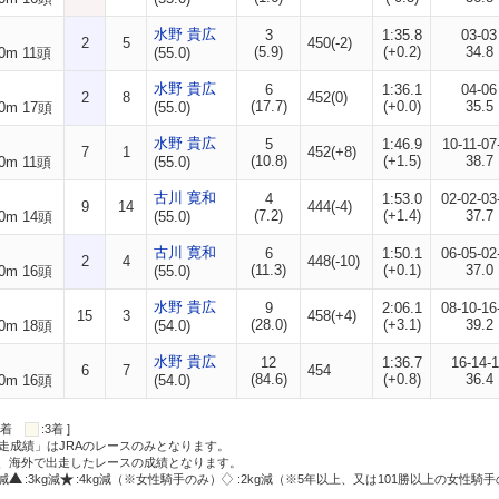
水野 貴広
3
1:35.8
03-03
2
5
450(-2)
(5.9)
(+0.2)
34.8
0m 11頭
(55.0)
水野 貴広
6
1:36.1
04-06
2
8
452(0)
(17.7)
(+0.0)
35.5
0m 17頭
(55.0)
水野 貴広
5
1:46.9
10-11-07
7
1
452(+8)
(10.8)
(+1.5)
38.7
0m 11頭
(55.0)
古川 寛和
4
1:53.0
02-02-03
9
14
444(-4)
(7.2)
(+1.4)
37.7
0m 14頭
(55.0)
古川 寛和
6
1:50.1
06-05-02
2
4
448(-10)
(11.3)
(+0.1)
37.0
0m 16頭
(55.0)
水野 貴広
9
2:06.1
08-10-16
15
3
458(+4)
(28.0)
(+3.1)
39.2
0m 18頭
(54.0)
水野 貴広
12
1:36.7
16-14-
6
7
454
(84.6)
(+0.8)
36.4
0m 16頭
(54.0)
:2着
:3着 ]
走成績」はJRAのレースのみとなります。
方、海外で出走したレースの成績となります。
g減
:3kg減
:4kg減（※女性騎手のみ）
:2kg減（※5年以上、又は101勝以上の女性騎手