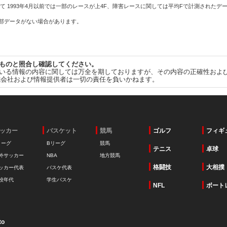
て 1993年4月以前では一部のレースが上4F、障害レースに関しては平均Fで計測されたデ
一部データがない場合があります。
ものと照合し確認してください。
いる情報の内容に関しては万全を期しておりますが、その内容の正確性およ
式会社および情報提供者は一切の責任を負いかねます。
ッカー
バスケット
競馬
ゴルフ
フィギ
リーグ
Bリーグ
競馬
テニス
卓球
外サッカー
NBA
地方競馬
格闘技
大相撲
ッカー代表
バスケ代表
校年代
学生バスケ
NFL
ボート
to