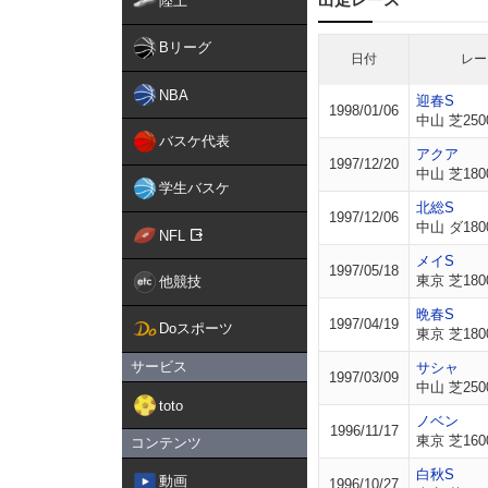
陸上
Bリーグ
日付
レー
NBA
迎春S
1998/01/06
中山 芝250
バスケ代表
アクア
1997/12/20
中山 芝180
学生バスケ
北総S
1997/12/06
中山 ダ180
NFL
メイS
1997/05/18
東京 芝180
他競技
晩春S
1997/04/19
Doスポーツ
東京 芝180
サービス
サシャ
1997/03/09
中山 芝250
toto
ノベン
1996/11/17
東京 芝160
コンテンツ
白秋S
動画
1996/10/27