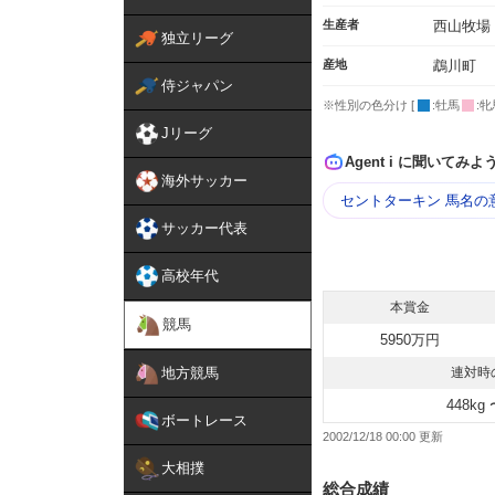
生産者
西山牧場
独立リーグ
産地
鵡川町
侍ジャパン
※性別の色分け [
:牡馬
:牝
Jリーグ
Agent i に聞いてみよ
海外サッカー
セントターキン 馬名の
サッカー代表
高校年代
本賞金
競馬
5950万円
地方競馬
連対時
448kg 
ボートレース
2002/12/18 00:00
大相撲
総合成績