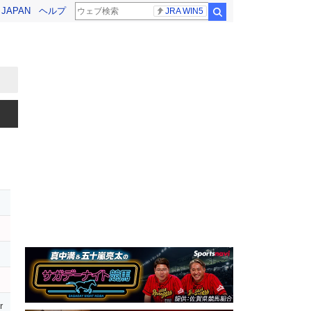
! JAPAN
ヘルプ
JRA WIN5
検索
ト
ス
r