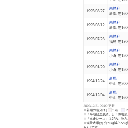
未勝利
1995/08/27
新潟 芝160
未勝利
1995/08/12
新潟 芝160
未勝利
1995/07/23
福島 芝170
未勝利
1995/02/12
小倉 芝180
未勝利
1995/01/29
小倉 芝180
新馬
1994/12/24
中山 芝200
新馬
1994/12/04
中山 芝160
2002/12/21 00:00 更新
※着順の色分け [
:1着
※「平地競走成績」と「障害競
※「出走レース」はJRA、地
※減量表示は[
:1kg減
:2k
み）] です。