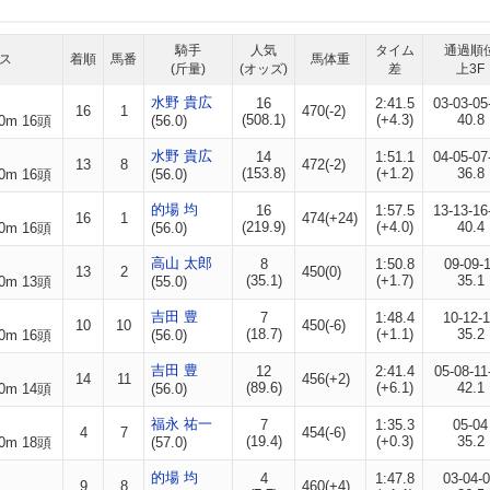
騎手
人気
タイム
通過順
ス
着順
馬番
馬体重
(斤量)
(オッズ)
差
上3F
水野 貴広
16
2:41.5
03-03-05
16
1
470(-2)
(508.1)
(+4.3)
40.8
0m 16頭
(56.0)
水野 貴広
14
1:51.1
04-05-07
13
8
472(-2)
(153.8)
(+1.2)
36.8
0m 16頭
(56.0)
的場 均
16
1:57.5
13-13-16
16
1
474(+24)
(219.9)
(+4.0)
40.4
0m 16頭
(56.0)
高山 太郎
8
1:50.8
09-09-
13
2
450(0)
(35.1)
(+1.7)
35.1
0m 13頭
(55.0)
吉田 豊
7
1:48.4
10-12-
10
10
450(-6)
(18.7)
(+1.1)
35.2
0m 16頭
(56.0)
吉田 豊
12
2:41.4
05-08-11
14
11
456(+2)
(89.6)
(+6.1)
42.1
0m 14頭
(56.0)
福永 祐一
7
1:35.3
05-04
4
7
454(-6)
(19.4)
(+0.3)
35.2
0m 18頭
(57.0)
的場 均
4
1:47.8
03-04-
9
8
460(+4)