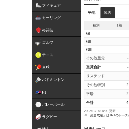
フィギュア
平地
障害
カーリング
種別
1着
格闘技
GI
-
GII
-
ゴルフ
GIII
-
テニス
その他重賞
-
重賞合計
-
卓球
リステッド
-
バドミントン
その他特別
2
F1
平場
2
合計
4
バレーボール
2002/12/18 00:00 更新
※「総合成績」はJRAのレー
ラグビー
出走レース