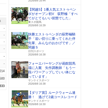
2026/8/8 16:44
【関越S】1番人気エストゥペン
ダがオープン初V 荻野極「すべ
てがとてもいい状態でした」
率
東スポ競馬
2026/8/8 16:39
-
快勝エストゥペンダの荻野極騎
-
手「追い切りに乗ってくれた伴
-
先輩、みんなのおかげです」／
関越Ｓ
-
日刊スポーツ
2026/8/8 16:38
-
フォーエバーヤングが函館競馬
-
場に入厩 矢作調教師「もう一
.214
段パワーアップしていい体にな
っています」
.500
サンケイスポーツ
2026/8/8 16:38
.333
【ダリア賞】ルークウォーム連
勝！ 逃げて2歳コースレコード
サンケイスポーツ
2026/8/8 16:30