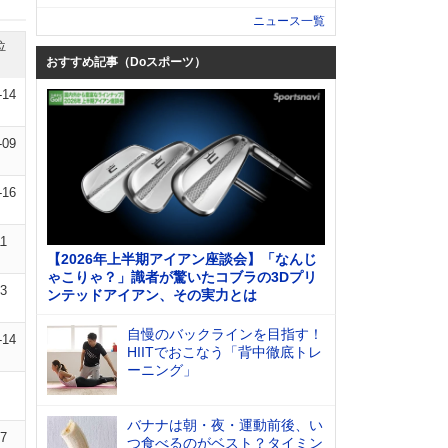
ニュース一覧
位
おすすめ記事（Doスポーツ）
-14
-09
-16
11
【2026年上半期アイアン座談会】「なんじ
ゃこりゃ？」識者が驚いたコブラの3Dプリ
13
ンテッドアイアン、その実力とは
自慢のバックラインを目指す！
-14
HIITでおこなう「背中徹底トレ
ーニング」
バナナは朝・夜・運動前後、い
07
つ食べるのがベスト？タイミン