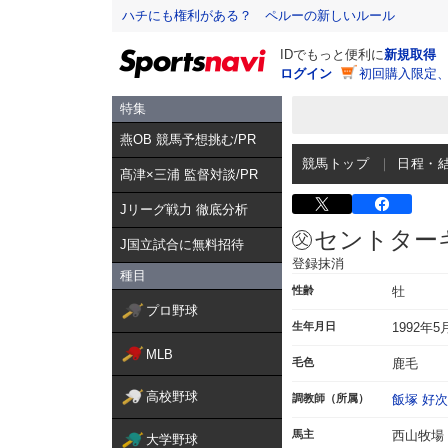
ハチにも権利がある？ ペルーの新しいルール
IDでもっと便利に
新規取得
ログイン
初回購入限定
特集
燕OB 競馬予想挑む/PR
競馬トップ
日程・
髙津×三浦 監督対談/PR
Jリーグ戦力 徹底分析
セントター
J国立試合に無料招待
登録抹消
種目
性齢
牡
プロ野球
生年月日
1992年5
MLB
毛色
鹿毛
高校野球
調教師（所属）
飯塚 好次
馬主
西山牧場
大学野球