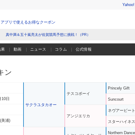
Yahoo
、アプリで使えるお得なクーポン
真中満＆五十嵐亮太が佐賀競馬予想に挑戦！（PR）
結果
動画
ニュース
コラム
公式情報
キン
Princely Gift
テスコボーイ
月10日
Suncourt
サクラユタカオー
ネヴアービー
アンジエリカ
(美浦)
スターハイネ
Northern Dance