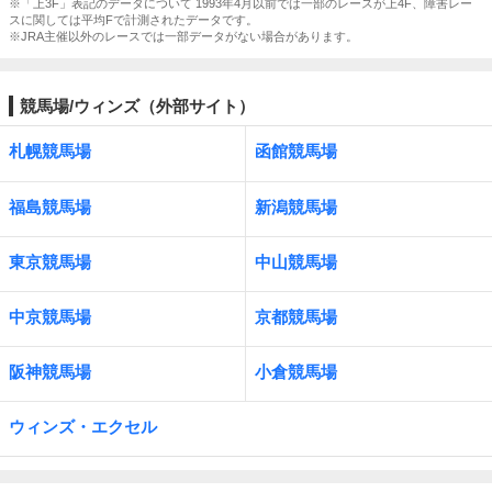
※「上3F」表記のデータについて 1993年4月以前では一部のレースが上4F、障害レー
スに関しては平均Fで計測されたデータです。
※JRA主催以外のレースでは一部データがない場合があります。
競馬場/ウィンズ（外部サイト）
札幌競馬場
函館競馬場
福島競馬場
新潟競馬場
東京競馬場
中山競馬場
中京競馬場
京都競馬場
阪神競馬場
小倉競馬場
ウィンズ・エクセル