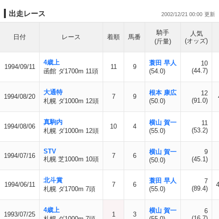
出走レース
2002/12/21 00:00
騎手
人気
日付
レース
着順
馬番
(オッズ)
(斤量)
4歳上
蓑田 早人
10
1994/09/11
11
9
(44.7)
函館 ダ1700m 11頭
(54.0)
大通特
根本 康広
12
1994/08/20
7
9
(91.0)
札幌 ダ1000m 12頭
(50.0)
真駒内
横山 賀一
11
1994/08/06
10
4
(53.2)
札幌 ダ1000m 12頭
(55.0)
STV
横山 賀一
9
1994/07/16
7
6
札幌 芝1000m 10頭
(45.1)
(50.0)
北斗賞
蓑田 早人
7
1994/06/11
7
6
(89.4)
札幌 ダ1700m 7頭
(55.0)
4歳上
横山 賀一
6
1993/07/25
1
3
(16.7)
札幌 ダ1000m 7頭
(55.0)