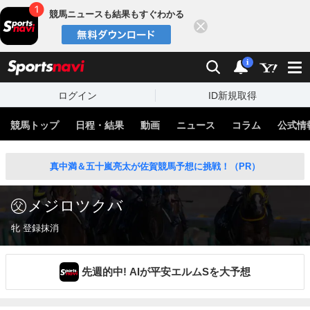
競馬ニュースも結果もすぐわかる
閉じる
スポーツナビ
検索
通知
i
ログイン
ID新規取得
競馬トップ
日程・結果
動画
ニュース
コラム
公式情
真中満＆五十嵐亮太が佐賀競馬予想に挑戦！（PR）
メジロツクバ
牝 登録抹消
先週的中! AIが平安エルムSを大予想