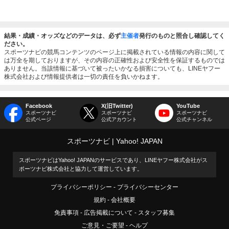
結果・成績・オッズなどのデータは、必ず
主催者
発行のものと照合し確認してく
ださい。
スポーツナビの競馬コンテンツのページ上に掲載されている情報の内容に関して
は万全を期しておりますが、その内容の正確性および安全性を保証するものでは
ありません。当該情報に基づいて被ったいかなる損害についても、LINEヤフー
株式会社および情報提供者は一切の責任を負いかねます。
Facebook
X(旧Twitter)
YouTube
スポーツナビ
スポーツナビ
スポーツナビ
公式ページ
公式アカウント
公式チャンネル
スポーツナビ
Yahoo! JAPAN
スポーツナビはYahoo! JAPANのサービスであり、LINEヤフー株式会社がス
ポーツナビ株式会社と協力して運営しています。
プライバシーポリシー
プライバシーセンター
規約
会社概要
免責事項
広告掲載について
スタッフ募集
ご意見・ご要望
ヘルプ