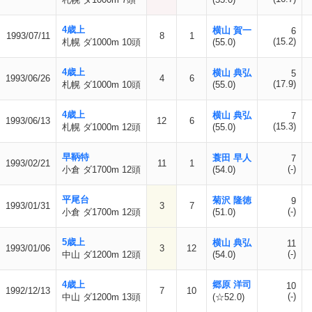
4歳上
横山 賀一
6
1993/07/11
8
1
(15.2)
札幌 ダ1000m 10頭
(55.0)
4歳上
横山 典弘
5
1993/06/26
4
6
(17.9)
札幌 ダ1000m 10頭
(55.0)
4歳上
横山 典弘
7
1993/06/13
12
6
(15.3)
札幌 ダ1000m 12頭
(55.0)
早鞆特
蓑田 早人
7
1993/02/21
11
1
(-)
小倉 ダ1700m 12頭
(54.0)
平尾台
菊沢 隆徳
9
1993/01/31
3
7
(-)
小倉 ダ1700m 12頭
(51.0)
5歳上
横山 典弘
11
1993/01/06
3
12
(-)
中山 ダ1200m 12頭
(54.0)
4歳上
郷原 洋司
10
1992/12/13
7
10
(-)
中山 ダ1200m 13頭
(☆52.0)