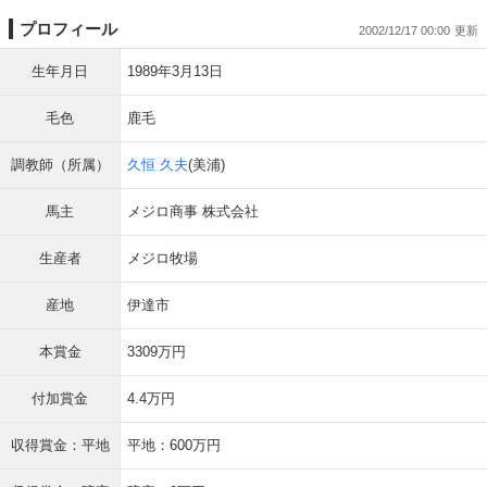
プロフィール
2002/12/17 00:00
生年月日
1989年3月13日
毛色
鹿毛
調教師（所属）
久恒 久夫
(美浦)
馬主
メジロ商事 株式会社
生産者
メジロ牧場
産地
伊達市
本賞金
3309万円
付加賞金
4.4万円
収得賞金：平地
平地：600万円