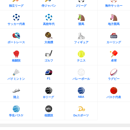
独立リーグ
侍ジャパン
Jリーグ
海外サッカー
サッカー代表
高校年代
競馬
地方競馬
ボートレース
大相撲
フィギュア
カーリング
格闘技
ゴルフ
テニス
卓球
F1
バドミントン
バレーボール
ラグビー
NBA
陸上
Bリーグ
バスケ代表
学生バスケ
他競技
Doスポーツ