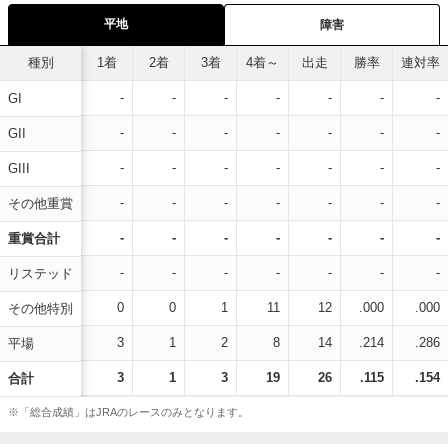
平地
障害
種別
1着
2着
3着
4着～
出走
勝率
連対率
-
-
-
-
-
-
-
GI
-
-
-
-
-
-
-
GII
-
-
-
-
-
-
-
GIII
-
-
-
-
-
-
-
その他重賞
-
-
-
-
-
-
-
重賞合計
-
-
-
-
-
-
-
リステッド
0
0
1
11
12
.000
.000
その他特別
3
1
2
8
14
.214
.286
平場
3
1
3
19
26
.115
.154
合計
※「総合成績」はJRAのレースのみとなります。