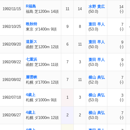
R福島
水野 貴広
14
1992/11/15
11
14
(-)
福島 芝1200m 14頭
(50.0)
晩秋特
蓑田 早人
7
1992/10/25
9
8
(-)
東京 ダ1400m 9頭
(53.0)
道新ス
蓑田 早人
9
1992/09/20
6
11
(-)
函館 芝1200m 12頭
(50.0)
七重浜
蓑田 早人
9
1992/08/22
7
3
(-)
函館 芝1200m 11頭
(53.0)
層雲峡
横山 典弘
7
1992/08/02
7
11
(-)
札幌 ダ1700m 12頭
(52.0)
4歳上
横山 典弘
3
1992/07/18
1
3
(-)
札幌 ダ1000m 9頭
(53.0)
4歳上
横山 典弘
7
1992/06/27
2
2
(-)
札幌 ダ1000m 12頭
(53.0)