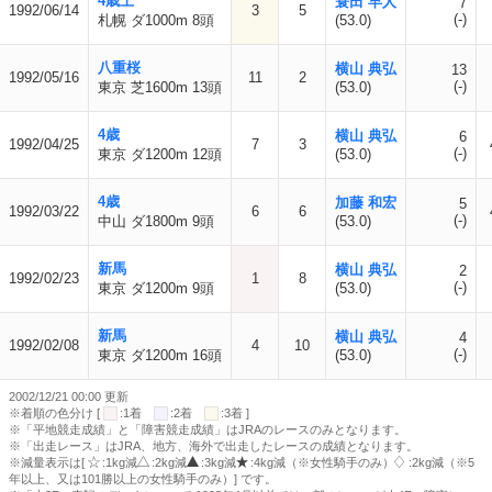
4歳上
蓑田 早人
7
1992/06/14
3
5
(-)
札幌 ダ1000m 8頭
(53.0)
八重桜
横山 典弘
13
1992/05/16
11
2
(-)
東京 芝1600m 13頭
(53.0)
4歳
横山 典弘
6
1992/04/25
7
3
(-)
東京 ダ1200m 12頭
(53.0)
4歳
加藤 和宏
5
1992/03/22
6
6
(-)
中山 ダ1800m 9頭
(53.0)
新馬
横山 典弘
2
1992/02/23
1
8
(-)
東京 ダ1200m 9頭
(53.0)
新馬
横山 典弘
4
1992/02/08
4
10
(-)
東京 ダ1200m 16頭
(53.0)
2002/12/21 00:00 更新
※着順の色分け [
:1着
:2着
:3着 ]
※「平地競走成績」と「障害競走成績」はJRAのレースのみとなります。
※「出走レース」はJRA、地方、海外で出走したレースの成績となります。
※減量表示は[
:1kg減
:2kg減
:3kg減
:4kg減（※女性騎手のみ）
:2kg減（※5
年以上、又は101勝以上の女性騎手のみ）] です。