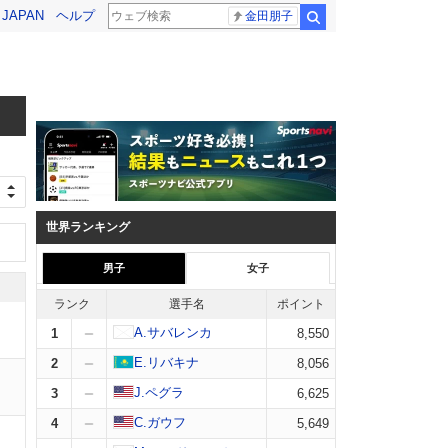
! JAPAN
ヘルプ
金田朋子
検索
世界ランキング
男子
女子
ランク
選手名
ポイント
A.サバレンカ
1
8,550
E.リバキナ
2
8,056
J.ペグラ
3
6,625
C.ガウフ
4
5,649