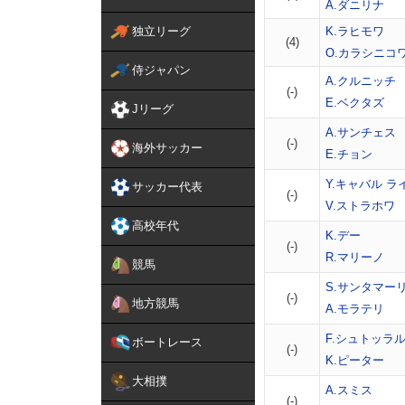
A.ダニリナ
独立リーグ
K.ラヒモワ
(4)
O.カラシニコ
侍ジャパン
A.クルニッチ
(-)
E.ベクタズ
Jリーグ
A.サンチェス
(-)
海外サッカー
E.チョン
Y.キャバル ラ
サッカー代表
(-)
V.ストラホワ
高校年代
K.デー
(-)
R.マリーノ
競馬
S.サンタマー
(-)
地方競馬
A.モラテリ
F.シュトッラ
ボートレース
(-)
K.ピーター
大相撲
A.スミス
(-)