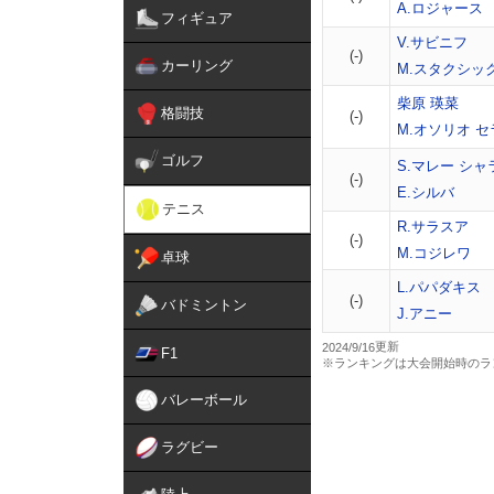
A.ロジャース
フィギュア
V.サビニフ
(-)
カーリング
M.スタクシッ
柴原 瑛菜
格闘技
(-)
M.オソリオ セ
ゴルフ
S.マレー シャ
(-)
E.シルバ
テニス
R.サラスア
(-)
M.コジレワ
卓球
L.パパダキス
(-)
バドミントン
J.アニー
2024/9/16
F1
※ランキングは大会開始時のラ
バレーボール
ラグビー