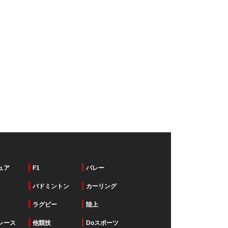
ュア
F1
バレー
バドミントン
カーリング
ラグビー
陸上
レース
他競技
Doスポーツ