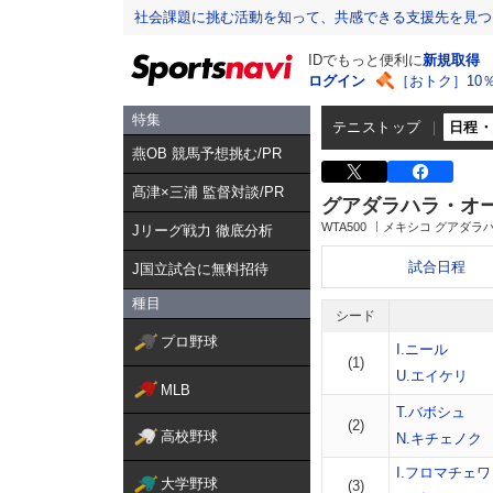
社会課題に挑む活動を知って、共感できる支援先を見つ
IDでもっと便利に
新規取得
ログイン
［おトク］10
特集
テニストップ
日程
燕OB 競馬予想挑む/PR
髙津×三浦 監督対談/PR
グアダラハラ・オ
WTA500
メキシコ グアダラ
Jリーグ戦力 徹底分析
試合日程
J国立試合に無料招待
種目
シード
プロ野球
I.ニール
(1)
U.エイケリ
MLB
T.バボシュ
(2)
高校野球
N.キチェノク
I.フロマチェワ
大学野球
(3)