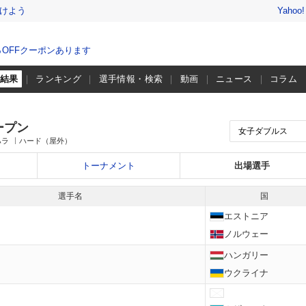
けよう
Yahoo
％OFFクーポンあります
・結果
ランキング
選手情報・検索
動画
ニュース
コラム
ープン
ハラ
ハード（屋外）
トーナメント
出場選手
選手名
国
エストニア
ノルウェー
ハンガリー
ウクライナ