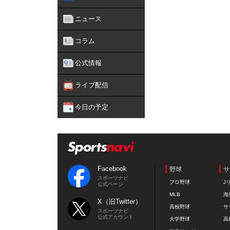
ニュース
コラム
公式情報
ライブ配信
今日の予定
Facebook
野球
サ
スポーツナビ
プロ野球
J
公式ページ
MLB
海
X（旧Twitter）
高校野球
サ
スポーツナビ
公式アカウント
大学野球
高