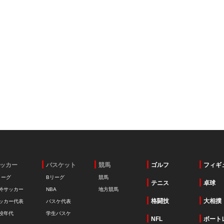
ッカー
バスケット
競馬
ゴルフ
フィギ
リーグ
Bリーグ
競馬
テニス
卓球
外サッカー
NBA
地方競馬
格闘技
大相撲
ッカー代表
バスケ代表
校年代
学生バスケ
NFL
ボート