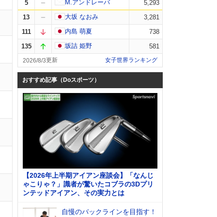
M.アンドレーバ
5
5,293
大坂 なおみ
13
3,281
内島 萌夏
111
738
坂詰 姫野
135
581
女子世界ランキング
2026/8/3
おすすめ記事（Doスポーツ）
【2026年上半期アイアン座談会】「なんじ
ゃこりゃ？」識者が驚いたコブラの3Dプリ
ンテッドアイアン、その実力とは
自慢のバックラインを目指す！