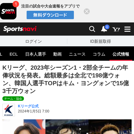
注目の試合や大会速報をアプリで
閉じる
sports
検索
通知
i
ログイン
ID新規取得
L
ECL
日本人選手
動画
ニュース
コラム
公式情報
Kリーグ、2023年シーズン1・2部全チームの年
俸状況を発表。総額最多は全北で198億ウォ
ン、韓国人選手TOPはキム・ヨングォンで15億
3千万ウォン
チーム・協会
Kリーグ公式
2024年1月5日 7:00