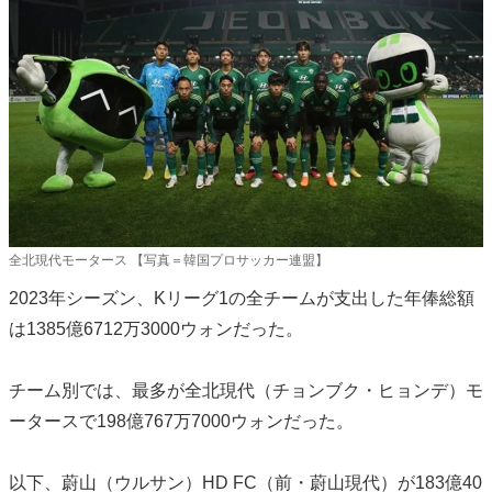
全北現代モータース 【写真＝韓国プロサッカー連盟】
2023年シーズン、Kリーグ1の全チームが支出した年俸総額
は1385億6712万3000ウォンだった。
チーム別では、最多が全北現代（チョンブク・ヒョンデ）モ
ータースで198億767万7000ウォンだった。
以下、蔚山（ウルサン）HD FC（前・蔚山現代）が183億40