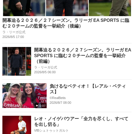
開幕迫る２０２６／２７シーズン。ラリーガ EA SPORTS に臨
む２０チームの監督を一挙紹介（後編）
ラ・リーガ公式
2026/8/5 17:00
開幕迫る２０２６／２７シーズン。ラリーガ EA
SPORTS に臨む２０チームの監督を一挙紹介
（前編）
ラ・リーガ公式
2026/8/5 06:00
負けるなベティオ！【レアル・ベティ
ス】
©RealBetis
2026/8/7 08:00
0:07
レオ・ノイゲバウアー「全力を尽くし、すべて
を出し切る」
VfBシュトゥットガルト