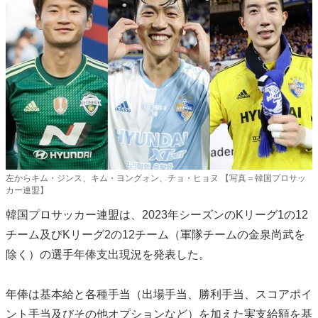
左からキム・ジンス、キム・ヨングォン、チョ・ヒョヌ 【写真＝韓国プロサッ
カー連盟】
韓国プロサッカー連盟は、2023年シーズンのKリーグ1の12
チーム及びKリーグ2の12チーム（軍隊チームの金泉尚武を
除く）の選手年俸支出現況を発表した。
年俸は基本給と各種手当（出場手当、勝利手当、スコアポイ
ント手当及びその他オプションなど）を加えた実支給額を基