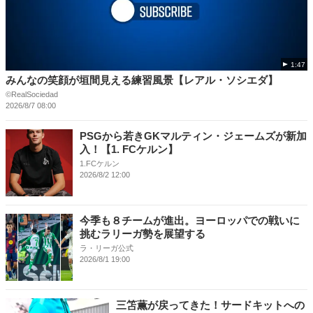
1:47
みんなの笑顔が垣間見える練習風景【レアル・ソシエダ】
©RealSociedad
2026/8/7 08:00
PSGから若きGKマルティン・ジェームズが新加
入！【1. FCケルン】
1.FCケルン
2026/8/2 12:00
今季も８チームが進出。ヨーロッパでの戦いに
挑むラリーガ勢を展望する
ラ・リーガ公式
2026/8/1 19:00
三笘薫が戻ってきた！サードキットへの