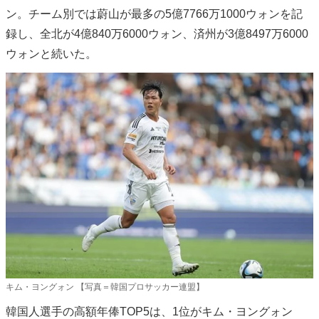
ン。チーム別では蔚山が最多の5億7766万1000ウォンを記
録し、全北が4億840万6000ウォン、済州が3億8497万6000
ウォンと続いた。
キム・ヨングォン 【写真＝韓国プロサッカー連盟】
韓国人選手の高額年俸TOP5は、1位がキム・ヨングォン