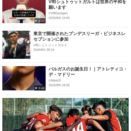
VfBシュトゥットガルトは世界の平和を
願います
©VfBStuttgart
2026/8/6 19:00
0:11
東京で開催されたブンデスリーガ・ビジネスレ
セプションに参加
VfBシュトゥットガルト
2026/8/1 00:15
バルガスのお誕生日！｜アトレティコ・
デ・マドリー
©️AtletiJP
2026/8/6 18:00
0:46