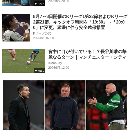
2026/8/7 20:00
1:06
8月7～8日開催のKリーグ1第22節およびKリーグ
2第21節、キックオフ時間を「19:30」→「20:0
0」に変更。猛暑に伴う安全確保措置
Kリーグ公式
2026/8/6 07:00
背中に目が付いている！？長谷川唯の華
麗なるターン｜マンチェスター・シティ
©ManCity
2026/8/7 12:00
0:59