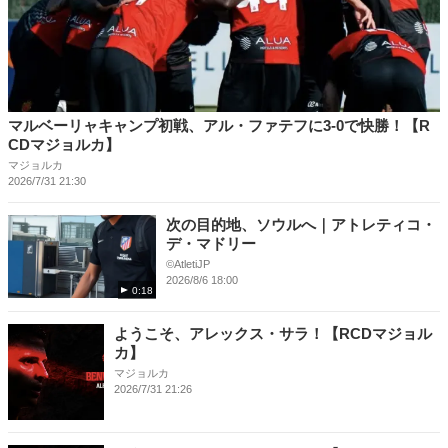
マルベーリャキャンプ初戦、アル・ファテフに3-0で快勝！【R
CDマジョルカ】
マジョルカ
2026/7/31 21:30
次の目的地、ソウルへ｜アトレティコ・
デ・マドリー
©️AtletiJP
2026/8/6 18:00
0:18
ようこそ、アレックス・サラ！【RCDマジョル
カ】
マジョルカ
2026/7/31 21:26