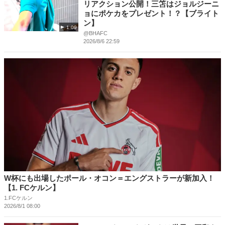
リアクション公開！三笘はジョルジーニ
ョにポケカをプレゼント！？【ブライト
ン】
1:09
@BHAFC
2026/8/6 22:59
W杯にも出場したポール・オコン＝エングストラーが新加入！
【1. FCケルン】
1.FCケルン
2026/8/1 08:00