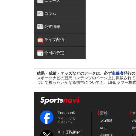
ニュース
コラム
公式情報
ライブ配信
今日の予定
結果・成績・オッズなどのデータは、必ず
主催者
発行の
スポーツナビの競馬コンテンツのページ上に掲載されて
づいて被ったいかなる損害についても、LINEヤフー株
Facebook
野球
サ
スポーツナビ
プロ野球
J
公式ページ
MLB
海
X（旧Twitter）
高校野球
サ