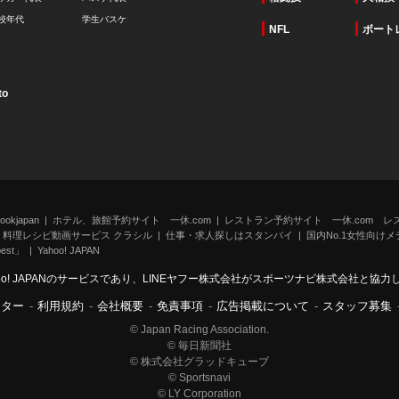
校年代
学生バスケ
NFL
ボート
to
kjapan
ホテル、旅館予約サイト 一休.com
レストラン予約サイト 一休.com レ
料理レシピ動画サービス クラシル
仕事・求人探しはスタンバイ
国内No.1女性向けメデ
st」
Yahoo! JAPAN
oo! JAPANのサービスであり、LINEヤフー株式会社がスポーツナビ株式会社と協
ンター
-
利用規約
-
会社概要
-
免責事項
-
広告掲載について
-
スタッフ募集
© Japan Racing Association.
© 毎日新聞社
© 株式会社グラッドキューブ
© Sportsnavi
© LY Corporation