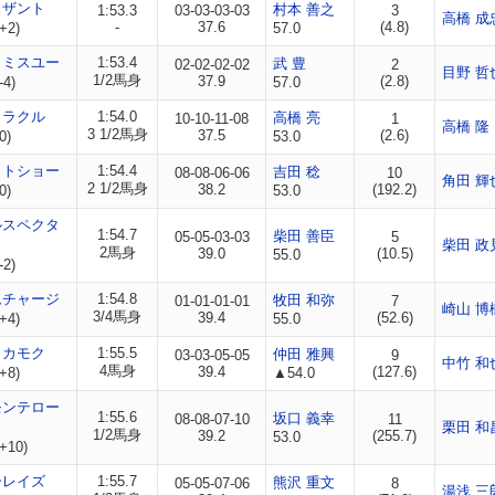
ェザント
村本 善之
1:53.3
03-03-03-03
3
高橋 成
-
37.6
(4.8)
+2)
57.0
ロミスユー
1:53.4
武 豊
02-02-02-02
2
目野 哲
1/2馬身
37.9
(2.8)
-4)
57.0
ミラクル
1:54.0
高橋 亮
10-10-11-08
1
高橋 隆
3 1/2馬身
37.5
(2.6)
0)
53.0
クトショー
1:54.4
吉田 稔
08-08-06-06
10
角田 輝
2 1/2馬身
38.2
(192.2)
0)
53.0
ルスペクタ
1:54.7
柴田 善臣
05-05-03-03
5
柴田 政
2馬身
39.0
(10.5)
55.0
-2)
ムチャージ
1:54.8
牧田 和弥
01-01-01-01
7
崎山 博
3/4馬身
39.4
(52.6)
+4)
55.0
タカモク
1:55.5
仲田 雅興
03-03-05-05
9
中竹 和
4馬身
39.4
(127.6)
+8)
▲54.0
モンテロー
1:55.6
坂口 義幸
08-08-07-10
11
栗田 和
1/2馬身
39.2
(255.7)
53.0
+10)
ーレイズ
1:55.7
熊沢 重文
05-05-07-06
8
湯浅 三