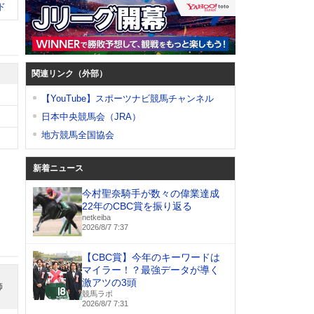
ド
関連リンク（外部）
【YouTube】スポーツナビ競馬チャンネル
日本中央競馬会（JRA）
地方競馬全国協会
新着ニュース
今村聖奈騎手が数々の偉業達成
22年のCBC賞を振り返る
netkeiba
2026/8/7 7:37
【CBC賞】今年のキーワードは
マイラー！？最強データが導く
激アツの3頭
師
競馬ラボ
2026/8/7 7:31