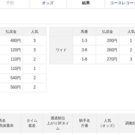
予想
オッズ
結果
コースレコー
払戻金
人気
馬番
払戻金
人気
480円
3
1-3
200円
1
120円
3
3-8
260円
2
ワイド
110円
2
1-8
270円
3
110円
1
540円
2
560円
2
通過順位
馬名
タイム
騎手名
人気
上がり3Fタイ
調教
馬体重/B
着差
斤量
（オッズ）
ム