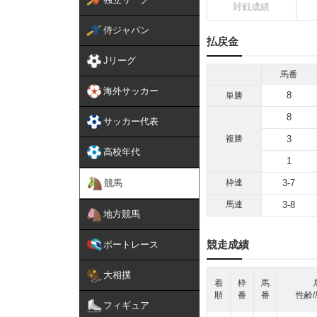
対戦成績
侍ジャパン
払戻金
Jリーグ
馬番
海外サッカー
8
単勝
8
サッカー代表
複勝
3
高校年代
1
競馬
枠連
3-7
馬連
3-8
地方競馬
競走成績
ボートレース
大相撲
着
枠
馬
順
番
番
性齢/
フィギュア