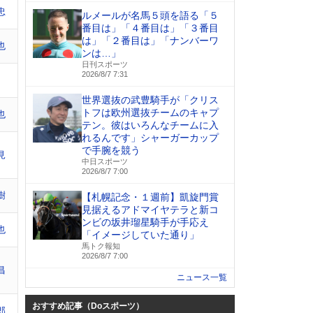
忠
ルメールが名馬５頭を語る「５
番目は」「４番目は」「３番目
は」「２番目は」「ナンバーワ
也
ンは…」
日刊スポーツ
2026/8/7 7:31
世界選抜の武豊騎手が「クリス
トフは欧州選抜チームのキャプ
也
テン。彼はいろんなチームに入
れるんです」シャーガーカップ
で手腕を競う
見
中日スポーツ
2026/8/7 7:00
樹
【札幌記念・１週前】凱旋門賞
見据えるアドマイヤテラと新コ
ンビの坂井瑠星騎手が手応え
也
「イメージしていた通り」
馬トク報知
2026/8/7 7:00
昌
ニュース一覧
おすすめ記事（Doスポーツ）
郎