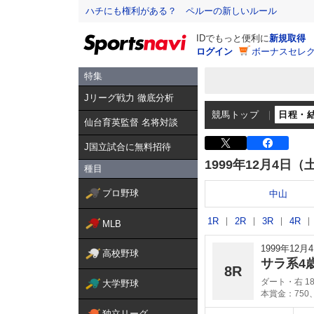
ハチにも権利がある？ ペルーの新しいルール
IDでもっと便利に
新規取得
ログイン
ボーナスセレク
特集
Jリーグ戦力 徹底分析
競馬トップ
日程・
仙台育英監督 名将対談
J国立試合に無料招待
1999年12月4日（
種目
プロ野球
中山
1R
2R
3R
4R
MLB
1999年12
高校野球
サラ系4
8R
ダート・右 18
大学野球
本賞金：750、
独立リーグ