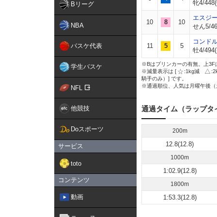
牝4/448(
Bリーグ
エスジ
10
8
10
NBA
せん5/46
コンド
バスケ代表
11
5
5
牡4/494(
※Bはブリンカーの有無。上3F
学生バスケ
※減量表示は [
:1kg減
:
騎手のみ）] です。
※通過順位、人気は月曜午後（
NFL
他競技
通過タイム（ラップタ
Doスポーツ
200m
12.8(12.8)
サービス
1000m
toto
1:02.9(12.8)
コンテンツ
1800m
動画
1:53.3(12.8)