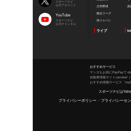
スポーツナビ
公式アカウント
大学野球
高
独立リーグ
YouTube
スポーツナビ
侍ジャパン
公式チャンネル
ライブ
to
おすすめサービス
マンガもお得にPayPayで eboo
自動車情報サイトcarview!
おすすめ情報サービス「mybe
スポーツナビはYah
プライバシーポリシー
-
プライバシーセ