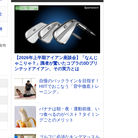
士
博
の女性
【2026年上半期アイアン座談会】「なんじ
ゃこりゃ？」識者が驚いたコブラの3Dプリ
ンテッドアイアン、その実力とは
自慢のバックラインを目指す！
HIITでおこなう「背中徹底トレ
ーニング」
バナナは朝・夜・運動前後、い
つ食べるのがベスト？タイミン
グごとのメリット
ゴルフに必須なキングマッスル