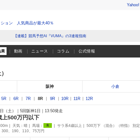
Yahoo
ション 人気商品が最大40％
【連載】競馬予想AI『VUMA』の3連複指南
結果
動画
ニュース
コラム
公式情報
土）
阪神
小倉
5R
6R
7R
8R
9R
10R
11R
12R
月4日（土）
5回阪神1日
13:50発走
歳上500万円以下
00m
天気：
晴
馬場：
サラ系4歳以上
500万下 （混合）（特指） 別定
良
300、190、110、75万円