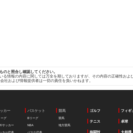
ものと照合し確認してください。
いる情報の内容に関しては万全を期しておりますが、その内容の正確性およ
式会社および情報提供者は一切の責任を負いかねます。
ッカー
バスケット
競馬
ゴルフ
フィギ
リーグ
Bリーグ
競馬
テニス
卓球
外サッカー
NBA
地方競馬
格闘技
大相撲
ッカー代表
バスケ代表