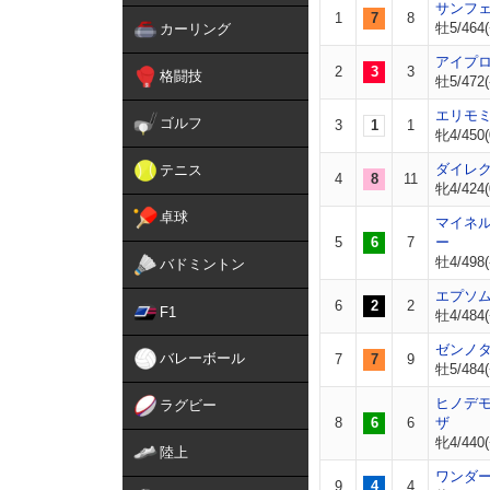
サンフ
1
7
8
牡5/464(
カーリング
アイプ
2
3
3
格闘技
牡5/472(
エリモ
ゴルフ
3
1
1
牝4/450(
ダイレ
テニス
4
8
11
牝4/424(
卓球
マイネ
5
6
7
ー
牡4/498(
バドミントン
エプソ
6
2
2
F1
牡4/484(
ゼンノ
バレーボール
7
7
9
牡5/484(
ヒノデ
ラグビー
8
6
6
ザ
牝4/440(
陸上
ワンダ
9
4
4