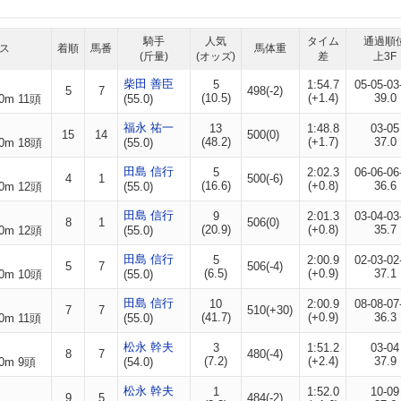
騎手
人気
タイム
通過順
ス
着順
馬番
馬体重
(斤量)
(オッズ)
差
上3F
柴田 善臣
5
1:54.7
05-05-03
5
7
498(-2)
(10.5)
(+1.4)
39.0
0m 11頭
(55.0)
福永 祐一
13
1:48.8
03-05
15
14
500(0)
(48.2)
(+1.7)
37.0
0m 18頭
(55.0)
田島 信行
5
2:02.3
06-06-06
4
1
500(-6)
(16.6)
(+0.8)
36.6
0m 12頭
(55.0)
田島 信行
9
2:01.3
03-04-03
8
1
506(0)
(20.9)
(+0.8)
35.7
0m 12頭
(55.0)
田島 信行
5
2:00.9
02-03-02
5
7
506(-4)
(6.5)
(+0.9)
37.1
0m 10頭
(55.0)
田島 信行
10
2:00.9
08-08-07
7
7
510(+30)
(41.7)
(+0.9)
36.3
0m 11頭
(55.0)
松永 幹夫
3
1:51.2
03-04
8
7
480(-4)
(7.2)
(+2.4)
37.9
0m 9頭
(54.0)
松永 幹夫
1
1:52.0
10-09
9
5
484(-2)