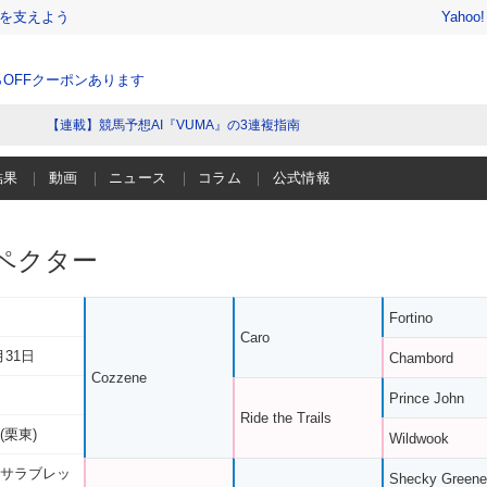
を支えよう
Yahoo
％OFFクーポンあります
【連載】競馬予想AI『VUMA』の3連複指南
結果
動画
ニュース
コラム
公式情報
ペクター
Fortino
Caro
月31日
Chambord
Cozzene
Prince John
Ride the Trails
(栗東)
Wildwook
 サラブレッ
Shecky Greene