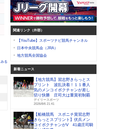
関連リンク（外部）
【YouTube】スポーツナビ競馬チャンネル
日本中央競馬会（JRA）
地方競馬全国協会
てみる
新着ニュース
【地方競馬】習志野きらっとス
プリント 波乱決着！１１番人
気のメンコイボクチャンが差し
切り快勝 庄司大は重賞初制覇
デイリースポーツ
2026/8/6 21:41
【船橋競馬 スポニチ賞習志野
きらっとスプリント】伏兵メン
コイボクチャンがV 41歳庄司騎