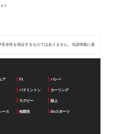
ータで
び安全性を保証するものではありません。当該情報に基
ュア
F1
バレー
バドミントン
カーリング
ラグビー
陸上
レース
他競技
Doスポーツ