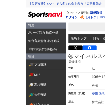
【災害支援】ひとりでも多くの命を救う「災害救助犬」
IDでもっと便利に
新規取得
ログイン
［おトク］10
特集
Jリーグ戦力 徹底分析
競馬トップ
日程・
仙台育英監督 名将対談
J国立試合に無料招待
マイネルス
種目
登録抹消
プロ野球
性齢
牡
MLB
生年月日
1996年1
高校野球
毛色
芦毛
調教師（所属）
柴田 政見
大学野球
馬主
株式会社
独立リーグ