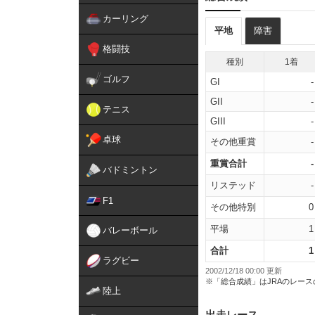
カーリング
平地
障害
格闘技
種別
1着
ゴルフ
GI
-
GII
-
テニス
GIII
-
卓球
その他重賞
-
重賞合計
-
バドミントン
リステッド
-
F1
その他特別
0
平場
1
バレーボール
合計
1
ラグビー
2002/12/18 00:00 更新
※「総合成績」はJRAのレー
陸上
出走レース