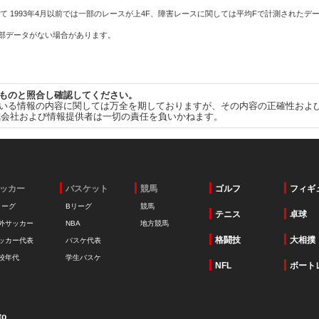
て 1993年4月以前では一部のレースが上4F、障害レースに関しては平均Fで計測されたデ
一部データがない場合があります。
ものと照合し確認してください。
いる情報の内容に関しては万全を期しておりますが、その内容の正確性およ
式会社および情報提供者は一切の責任を負いかねます。
ッカー
バスケット
競馬
ゴルフ
フィギ
リーグ
Bリーグ
競馬
テニス
卓球
外サッカー
NBA
地方競馬
格闘技
大相撲
ッカー代表
バスケ代表
校年代
学生バスケ
NFL
ボート
to