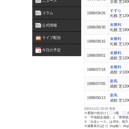
ニュース
京都 芝180
すずら
コラム
1998/09/26
札幌 芝120
未勝利
公式情報
1998/08/30
札幌 芝180
ライブ配信
未勝利
1998/08/16
札幌 芝120
今日の予定
未勝利
1998/08/01
函館 芝120
未勝利
1998/07/18
函館 ダ100
新馬
1998/07/05
函館 芝120
新馬
1998/06/13
函館 芝120
2002/12/21 00:00 更新
※着順の色分け [
:1着
※「平地競走成績」と「障害競
※「出走レース」はJRA、地
※減量表示は[
:1kg減
:2k