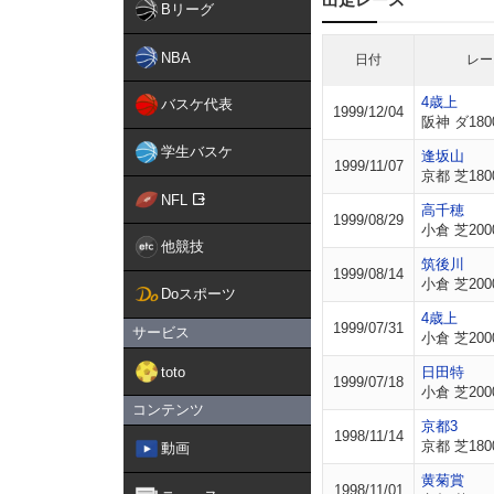
Bリーグ
NBA
日付
レー
4歳上
バスケ代表
1999/12/04
阪神 ダ180
学生バスケ
逢坂山
1999/11/07
京都 芝180
NFL
高千穂
1999/08/29
小倉 芝200
他競技
筑後川
1999/08/14
小倉 芝200
Doスポーツ
4歳上
1999/07/31
サービス
小倉 芝200
toto
日田特
1999/07/18
小倉 芝200
コンテンツ
京都3
1998/11/14
京都 芝180
動画
黄菊賞
1998/11/01