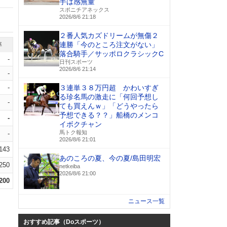
手は感無量
スポニチアネックス
2026/8/6 21:18
２番人気カズドリームが無傷２
連勝「今のところ注文がない」
率
落合騎手／サッポロクラシックC
-
日刊スポーツ
2026/8/6 21:14
-
-
３連単３８万円超 かわいすぎ
る珍名馬の激走に「何回予想し
-
ても買えんｗ」「どうやったら
予想できる？？」船橋のメンコ
-
イボクチャン
馬トク報知
-
2026/8/6 21:01
.143
あのころの夏、今の夏/島田明宏
.250
netkeiba
2026/8/6 21:00
.200
ニュース一覧
おすすめ記事（Doスポーツ）