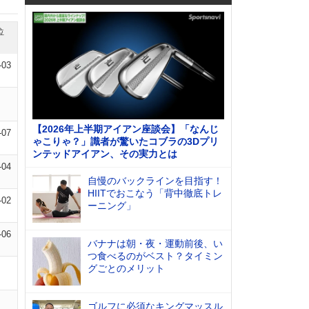
位
-03
【2026年上半期アイアン座談会】「なんじ
-07
ゃこりゃ？」識者が驚いたコブラの3Dプリ
ンテッドアイアン、その実力とは
-04
自慢のバックラインを目指す！
HIITでおこなう「背中徹底トレ
-02
ーニング」
-06
バナナは朝・夜・運動前後、い
つ食べるのがベスト？タイミン
グごとのメリット
ゴルフに必須なキングマッスル