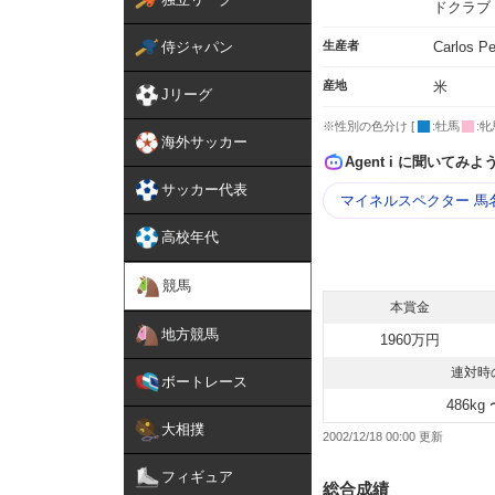
ドクラブ
侍ジャパン
生産者
Carlos P
産地
米
Jリーグ
※性別の色分け [
:牡馬
:牝
海外サッカー
Agent i に聞いてみよ
サッカー代表
マイネルスペクター 馬
高校年代
競馬
本賞金
地方競馬
1960万円
連対時
ボートレース
486kg 
大相撲
2002/12/18 00:00
フィギュア
総合成績