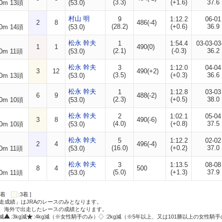
(3.3)
(+1.6)
37.6
0m 13頭
(53.0)
村山 明
9
1:12.2
06-01
2
8
486(-4)
(28.2)
(+0.6)
36.9
0m 14頭
(53.0)
松永 幹夫
1
1:54.4
03-03-03
1
1
490(0)
(2.1)
(-0.3)
36.2
0m 11頭
(53.0)
松永 幹夫
3
1:12.0
04-04
3
12
490(+2)
(3.5)
(+0.3)
36.6
0m 13頭
(53.0)
松永 幹夫
1
1:12.8
03-03
6
9
488(-2)
(2.3)
(+0.5)
38.0
0m 10頭
(53.0)
松永 幹夫
2
1:02.1
05-04
3
8
490(-6)
(4.0)
(+0.8)
37.5
0m 10頭
(53.0)
松永 幹夫
5
1:12.2
02-02
2
4
496(-4)
(16.0)
(+0.2)
37.0
0m 11頭
(53.0)
松永 幹夫
3
1:13.5
08-08
8
4
500
(5.0)
(+1.3)
37.9
0m 11頭
(53.0)
:2着
:3着 ]
走成績」はJRAのレースのみとなります。
方、海外で出走したレースの成績となります。
g減
:3kg減
:4kg減（※女性騎手のみ）
:2kg減（※5年以上、又は101勝以上の女性騎手