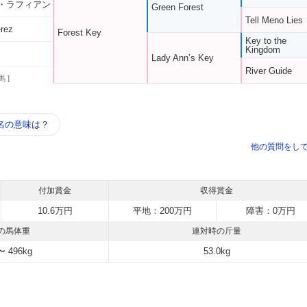
・ラフィアン
Green Forest
Tell Meno Lies
erez
Forest Key
Key to the
Kingdom
Lady Ann’s Key
River Guide
馬 ]
う
名の意味は？
他の質問をし
付加賞金
収得賞金
10.6万円
平地：200万円
障害：0万円
の馬体重
連対時の斤量
〜 496kg
53.0kg