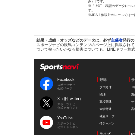
み）] です。
※「上3F」表記のデータについ
す。
※JRA主催以外のレースでは
結果・成績・オッズなどのデータは、必ず
主催者
発行の
スポーツナビの競馬コンテンツのページ上に掲載されて
づいて被ったいかなる損害についても、LINEヤフー株
Facebook
野球
サ
スポーツナビ
プロ野球
J
公式ページ
MLB
海
X（旧Twitter）
高校野球
サ
スポーツナビ
公式アカウント
大学野球
高
独立リーグ
YouTube
スポーツナビ
侍ジャパン
公式チャンネル
ライブ
to