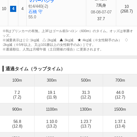
マハーバジラ
7馬身
牡4/440(-2)
10
10
4
4
(268.7)
石橋 守
08-08-07-07
55.0
37.7
※Bはブリンカーの有無。上3Fはゴール前3ハロン（600m）のタイム。オッズは単勝オ
ッズ。
※減量表示は [
:1kg減
:2kg減
:3kg減
:4kg減（※女性騎手のみ）
:2kg減（※5年以上、又は101勝以上の女性騎手のみ）] です。
※通過順位、人気は月曜午後（土日開催の場合）に更新されます。
通過タイム（ラップタイム）
100m
300m
500m
700m
7.2
19.1
31.3
44.0
(7.2)
(11.9)
(12.2)
(12.7)
900m
1100m
1300m
1500m
56.8
1:10.0
1:23.7
1:37.1
(12.8)
(13.2)
(13.7)
(13.4)