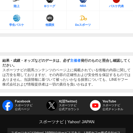
NBA
陸上
Bリーグ
バスケ代表
学生バスケ
他競技
Doスポーツ
結果・成績・オッズなどのデータは、必ず
主催者
発行のものと照合し確認してく
ださい。
スポーツナビの競馬コンテンツのページ上に掲載されている情報の内容に関して
は万全を期しておりますが、その内容の正確性および安全性を保証するものでは
ありません。当該情報に基づいて被ったいかなる損害についても、LINEヤフー
株式会社および情報提供者は一切の責任を負いかねます。
Facebook
X(旧Twitter)
YouTube
スポーツナビ
スポーツナビ
スポーツナビ
公式ページ
公式アカウント
公式チャンネル
スポーツナビ
Yahoo! JAPAN
スポーツナビはYahoo! JAPANのサービスであり、LINEヤフー株式会社がス