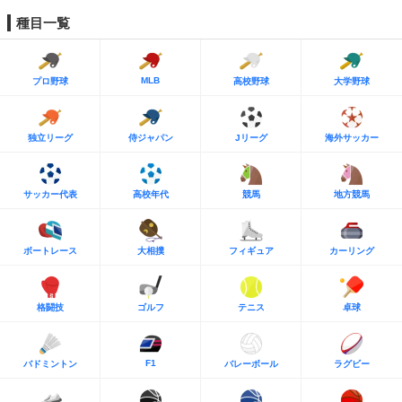
種目一覧
MLB
プロ野球
高校野球
大学野球
独立リーグ
侍ジャパン
Jリーグ
海外サッカー
サッカー代表
高校年代
競馬
地方競馬
ボートレース
大相撲
フィギュア
カーリング
格闘技
ゴルフ
テニス
卓球
F1
バドミントン
バレーボール
ラグビー