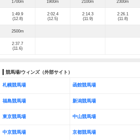
1700m
1900m
2100m
2300m
1:49.9
2:02.4
2:14.3
2:26.1
(12.8)
(12.5)
(11.9)
(11.8)
2500m
2:37.7
(11.6)
競馬場/ウィンズ（外部サイト）
札幌競馬場
函館競馬場
福島競馬場
新潟競馬場
東京競馬場
中山競馬場
中京競馬場
京都競馬場