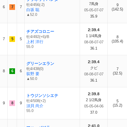
7馬身
牡4/456(-2)
9
6
7
7
(142.5)
白坂 聡
05-05-07-07
▲52.0
35.9
2:39.4
チアズコロニー
1 1/4馬身
牡4/492(+6)/B
8
7
5
5
(105.4)
上村 洋行
08-08-07-07
55.0
36.1
2:39.4
グリーンエラン
クビ
牝4/438(0)
7
8
6
6
(32.5)
荻野 要
08-08-07-07
▲50.0
36.1
2:39.8
トウジンソシエテ
2 1/2馬身
牡4/508(+2)
5
9
8
9
(15.2)
須貝 尚介
05-05-04-06
55.0
37.0
2:41.0