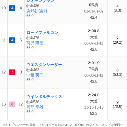
レオモンブラン
6馬身
牡4/486
4
10
4
4
(8.3)
浜野谷 憲尚
01-01-01-02
55.0
42.4
2:00.8
ロードファルコン
大差
牡4/476
7
11
4
5
(29.2)
菊沢 隆徳
06-07-11-11
55.0
42.8
2:01.9
ウエスタンシーザー
7馬身
牡4/462
8
12
3
3
(53.3)
中舘 英二
08-08-11-11
55.0
43.8
2:24.0
ウインボルテックス
大差
牡4/536
9
13
8
12
(70.8)
岡部 幸雄
13-13-13-13
55.0
52.3
※Bはブリンカーの有無。上3Fはゴール前3ハロン（600m）のタイム。オッズは単勝オ