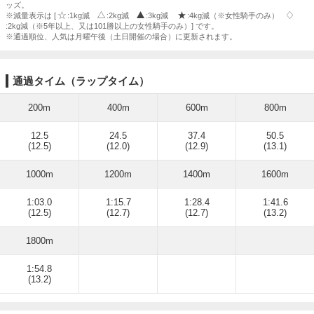
ッズ。
※減量表示は [
:1kg減
:2kg減
:3kg減
:4kg減（※女性騎手のみ）
:2kg減（※5年以上、又は101勝以上の女性騎手のみ）] です。
※通過順位、人気は月曜午後（土日開催の場合）に更新されます。
通過タイム（ラップタイム）
200m
400m
600m
800m
12.5
24.5
37.4
50.5
(12.5)
(12.0)
(12.9)
(13.1)
1000m
1200m
1400m
1600m
1:03.0
1:15.7
1:28.4
1:41.6
(12.5)
(12.7)
(12.7)
(13.2)
1800m
1:54.8
(13.2)