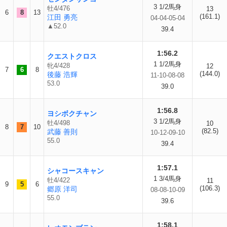
3 1/2馬身
牡4/476
13
6
8
13
(161.1)
江田 勇亮
04-04-05-04
▲52.0
39.4
1:56.2
クエストクロス
1 1/2馬身
牝4/428
12
7
6
8
(144.0)
後藤 浩輝
11-10-08-08
53.0
39.0
1:56.8
ヨシボクチャン
3 1/2馬身
牡4/498
10
8
7
10
(82.5)
武藤 善則
10-12-09-10
55.0
39.4
1:57.1
シャコースキャン
1 3/4馬身
牡4/422
11
9
5
6
(106.3)
郷原 洋司
08-08-10-09
55.0
39.6
1:58.1