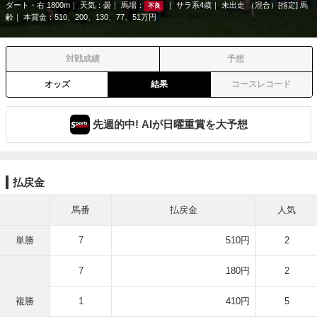
ダート・右 1800m
天気：
曇
馬場：
サラ系4歳
未出走 （混合）[指定] 馬
不良
齢
本賞金：510、200、130、77、51万円
対戦成績
予想
オッズ
結果
コースレコード
先週的中! AIが日曜重賞を大予想
払戻金
馬番
払戻金
人気
単勝
7
510円
2
7
180円
2
複勝
1
410円
5