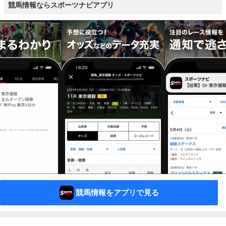
競馬情報ならスポーツナビアプリ
競馬情報をアプリで見る