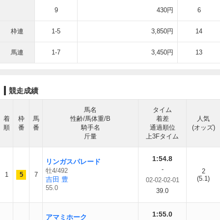
9
430円
6
枠連
1-5
3,850円
14
馬連
1-7
3,450円
13
競走成績
馬名
タイム
着
枠
馬
性齢/馬体重/B
着差
人気
順
番
番
騎手名
通過順位
(オッズ)
斤量
上3Fタイム
1:54.8
リンガスパレード
-
牡4/492
2
1
5
7
(5.1)
吉田 豊
02-02-02-01
55.0
39.0
1:55.0
アマミホーク