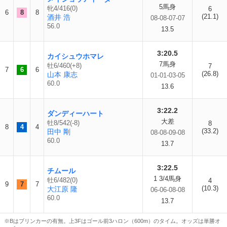
5馬身
牝4/416(0)
6
6
8
8
(21.1)
酒井 浩
08-08-07-07
56.0
13.5
3:20.5
カイシュウホマレ
7馬身
牡6/460(+8)
7
7
6
6
(26.8)
山本 康志
01-01-03-05
60.0
13.6
3:22.2
ダンディーハート
大差
牡8/542(-8)
8
8
4
4
(33.2)
田中 剛
08-08-09-08
60.0
13.7
3:22.5
チムール
1 3/4馬身
牡6/482(0)
4
9
7
7
(10.3)
大江原 隆
06-06-08-08
60.0
13.7
※Bはブリンカーの有無。上3Fはゴール前3ハロン（600m）のタイム。オッズは単勝オ