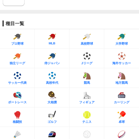
種目一覧
MLB
プロ野球
高校野球
大学野球
独立リーグ
侍ジャパン
Jリーグ
海外サッカー
サッカー代表
高校年代
競馬
地方競馬
ボートレース
大相撲
フィギュア
カーリング
格闘技
ゴルフ
テニス
卓球