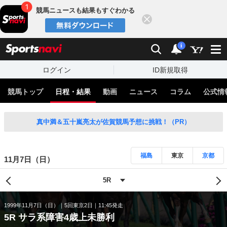
競馬ニュースも結果もすぐわかる
閉じる
スポーツナビ
検索
通知
i
ログイン
ID新規取得
競馬トップ
日程・結果
動画
ニュース
コラム
公式情
真中満＆五十嵐亮太が佐賀競馬予想に挑戦！（PR）
福島
東京
京都
11月7日（日）
1999年11月7日（日）
5回東京2日
11:45発走
5R サラ系障害4歳上未勝利