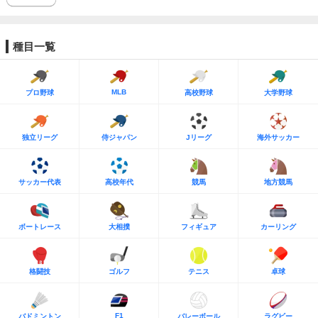
種目一覧
MLB
プロ野球
高校野球
大学野球
独立リーグ
侍ジャパン
Jリーグ
海外サッカー
サッカー代表
高校年代
競馬
地方競馬
ボートレース
大相撲
フィギュア
カーリング
格闘技
ゴルフ
テニス
卓球
F1
バドミントン
バレーボール
ラグビー