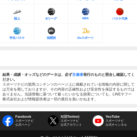
NBA
陸上
Bリーグ
バスケ代表
学生バスケ
他競技
Doスポーツ
結果・成績・オッズなどのデータは、必ず
主催者
発行のものと照合し確認してく
ださい。
スポーツナビの競馬コンテンツのページ上に掲載されている情報の内容に関して
は万全を期しておりますが、その内容の正確性および安全性を保証するものでは
ありません。当該情報に基づいて被ったいかなる損害についても、LINEヤフー
株式会社および情報提供者は一切の責任を負いかねます。
Facebook
X(旧Twitter)
YouTube
スポーツナビ
スポーツナビ
スポーツナビ
公式ページ
公式アカウント
公式チャンネル