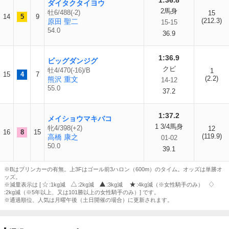
1:36.8
ダイタクタイヨウ
2馬身
牡6/488(-2)
15
14
5
9
(212.3)
原田 聖二
15-15
54.0
36.9
1:36.9
ビッグダンジグ
クビ
牡4/470(-16)/B
1
15
4
7
(2.2)
熊沢 重文
14-12
55.0
37.2
1:37.2
メイショウマキバコ
1 3/4馬身
牝4/398(+2)
12
16
8
15
(119.9)
高橋 康之
01-02
50.0
39.1
※Bはブリンカーの有無。上3Fはゴール前3ハロン（600m）のタイム。オッズは単勝オ
ッズ。
※減量表示は [
:1kg減
:2kg減
:3kg減
:4kg減（※女性騎手のみ）
:2kg減（※5年以上、又は101勝以上の女性騎手のみ）] です。
※通過順位、人気は月曜午後（土日開催の場合）に更新されます。