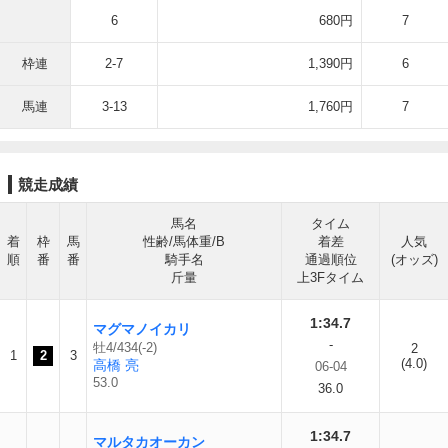
6
680円
7
枠連
2-7
1,390円
6
馬連
3-13
1,760円
7
競走成績
馬名
タイム
着
枠
馬
性齢/馬体重/B
着差
人気
順
番
番
騎手名
通過順位
(オッズ)
斤量
上3Fタイム
1:34.7
マグマノイカリ
-
牡4/434(-2)
2
1
2
3
(4.0)
高橋 亮
06-04
53.0
36.0
1:34.7
マルタカオーカン