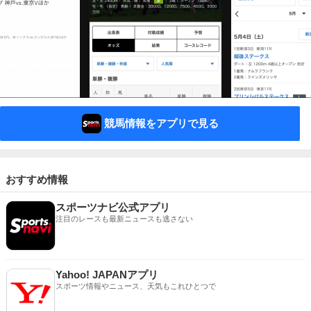
競馬情報をアプリで見る
おすすめ情報
スポーツナビ公式アプリ
注目のレースも最新ニュースも逃さない
Yahoo! JAPANアプリ
スポーツ情報やニュース、天気もこれひとつで