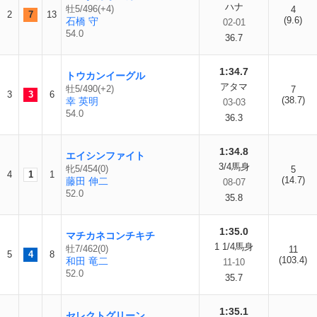
ハナ
牡5/496(+4)
4
2
7
13
(9.6)
石橋 守
02-01
54.0
36.7
1:34.7
トウカンイーグル
アタマ
牡5/490(+2)
7
3
3
6
(38.7)
幸 英明
03-03
54.0
36.3
1:34.8
エイシンファイト
3/4馬身
牝5/454(0)
5
4
1
1
(14.7)
藤田 伸二
08-07
52.0
35.8
1:35.0
マチカネコンチキチ
1 1/4馬身
牡7/462(0)
11
5
4
8
(103.4)
和田 竜二
11-10
52.0
35.7
1:35.1
セレクトグリーン