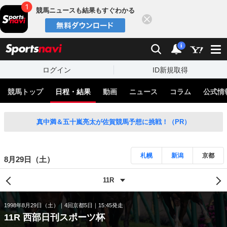
競馬ニュースも結果もすぐわかる
閉じる
スポーツナビ
検索
通知
i
ログイン
ID新規取得
競馬トップ
日程・結果
動画
ニュース
コラム
公式情
真中満＆五十嵐亮太が佐賀競馬予想に挑戦！（PR）
札幌
新潟
京都
8月29日（土）
1998年8月29日（土）
4回京都5日
15:45発走
11R 西部日刊スポーツ杯