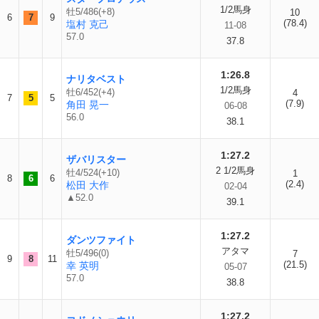
1/2馬身
牡5/486(+8)
10
6
7
9
(78.4)
塩村 克己
11-08
57.0
37.8
1:26.8
ナリタベスト
1/2馬身
牡6/452(+4)
4
7
5
5
(7.9)
角田 晃一
06-08
56.0
38.1
1:27.2
ザバリスター
2 1/2馬身
牡4/524(+10)
1
8
6
6
(2.4)
松田 大作
02-04
▲52.0
39.1
1:27.2
ダンツファイト
アタマ
牡5/496(0)
7
9
8
11
(21.5)
幸 英明
05-07
57.0
38.8
1:27.2