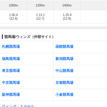
1000m
1200m
1400m
1:00.4
1:13.1
1:25.9
(12.6)
(12.7)
(12.8)
競馬場/ウィンズ（外部サイト）
札幌競馬場
函館競馬場
福島競馬場
新潟競馬場
東京競馬場
中山競馬場
中京競馬場
京都競馬場
阪神競馬場
小倉競馬場
ウィンズ・エクセル