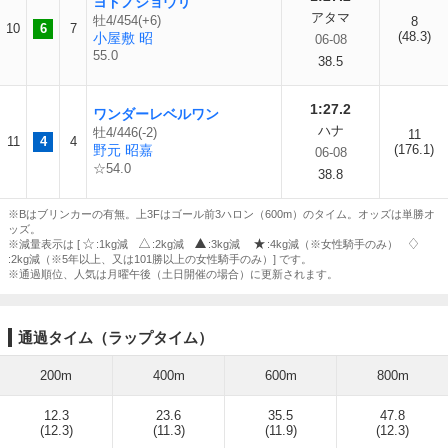
ヨドノショウリ
アタマ
牡4/454(+6)
8
10
6
7
(48.3)
小屋敷 昭
06-08
55.0
38.5
1:27.2
ワンダーレベルワン
ハナ
牡4/446(-2)
11
11
4
4
野元 昭嘉
(176.1)
06-08
☆54.0
38.8
※Bはブリンカーの有無。上3Fはゴール前3ハロン（600m）のタイム。オッズは単勝オ
ッズ。
※減量表示は [
:1kg減
:2kg減
:3kg減
:4kg減（※女性騎手のみ）
:2kg減（※5年以上、又は101勝以上の女性騎手のみ）] です。
※通過順位、人気は月曜午後（土日開催の場合）に更新されます。
通過タイム（ラップタイム）
200m
400m
600m
800m
12.3
23.6
35.5
47.8
(12.3)
(11.3)
(11.9)
(12.3)