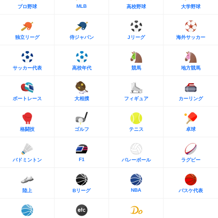
MLB
プロ野球
高校野球
大学野球
独立リーグ
侍ジャパン
Jリーグ
海外サッカー
サッカー代表
高校年代
競馬
地方競馬
ボートレース
大相撲
フィギュア
カーリング
格闘技
ゴルフ
テニス
卓球
F1
バドミントン
バレーボール
ラグビー
NBA
陸上
Bリーグ
バスケ代表