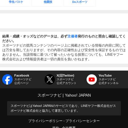
学生バスケ
他競技
Doスポーツ
結果・成績・オッズなどのデータは、必ず
主催者
発行のものと照合し確認してく
ださい。
スポーツナビの競馬コンテンツのページ上に掲載されている情報の内容に関して
は万全を期しておりますが、その内容の正確性および安全性を保証するものでは
ありません。当該情報に基づいて被ったいかなる損害についても、LINEヤフー
株式会社および情報提供者は一切の責任を負いかねます。
Facebook
X(旧Twitter)
YouTube
スポーツナビ
スポーツナビ
スポーツナビ
公式ページ
公式アカウント
公式チャンネル
スポーツナビ
Yahoo! JAPAN
スポーツナビはYahoo! JAPANのサービスであり、LINEヤフー株式会社がス
ポーツナビ株式会社と協力して運営しています。
プライバシーポリシー
プライバシーセンター