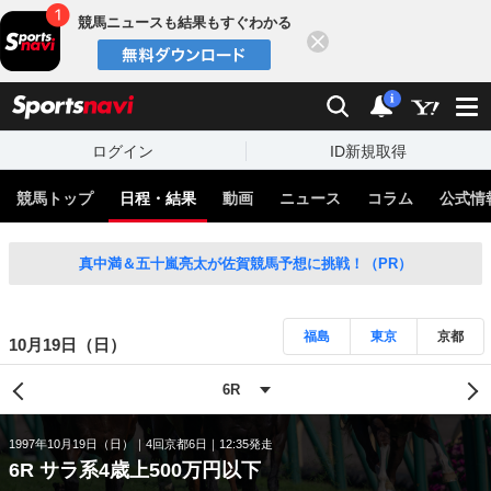
競馬ニュースも結果もすぐわかる
閉じる
スポーツナビ
検索
通知
i
ログイン
ID新規取得
競馬トップ
日程・結果
動画
ニュース
コラム
公式情
真中満＆五十嵐亮太が佐賀競馬予想に挑戦！（PR）
福島
東京
京都
10月19日（日）
1997年10月19日（日）
4回京都6日
12:35発走
6R サラ系4歳上500万円以下