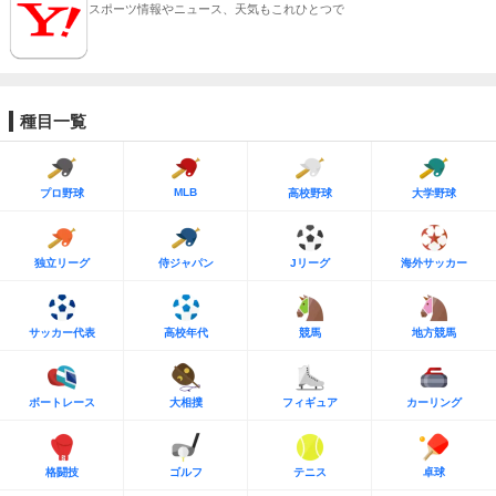
スポーツ情報やニュース、天気もこれひとつで
種目一覧
MLB
プロ野球
高校野球
大学野球
独立リーグ
侍ジャパン
Jリーグ
海外サッカー
サッカー代表
高校年代
競馬
地方競馬
ボートレース
大相撲
フィギュア
カーリング
格闘技
ゴルフ
テニス
卓球