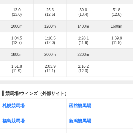
13.0
25.6
39.0
51.8
(13.0)
(12.6)
(13.4)
(12.8)
1000m
1200m
1400m
1600m
1:04.5
1:16.5
1:28.1
1:39.9
(12.7)
(12.0)
(11.6)
(11.8)
1800m
2000m
2200m
1:51.8
2:03.9
2:16.2
(11.9)
(12.1)
(12.3)
競馬場/ウィンズ（外部サイト）
札幌競馬場
函館競馬場
福島競馬場
新潟競馬場