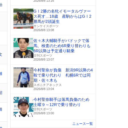
2026/8/8 13:16
治
GⅠ2勝の名牝イモータルヴァー
ス死す…18歳 産駒からはGⅠ2
勝馬が2頭誕生
サンケイスポーツ
2026/8/8 13:08
佐々木大輔騎手がパドックで落
馬、検査のため6R乗り替わりも
8R以降は予定通り騎乗
文
日刊スポーツ
2026/8/8 13:07
今村聖奈が負傷 新潟9R以降の4
雄
鞍で乗り代わり 札幌6Rでは同
期・佐々木も
スポニチアネックス
2026/8/8 13:04
昭
今村聖奈騎手は落馬負傷のため
土曜９～12Rで乗り替わり
清
日刊スポーツ
2026/8/8 13:00
ニュース一覧