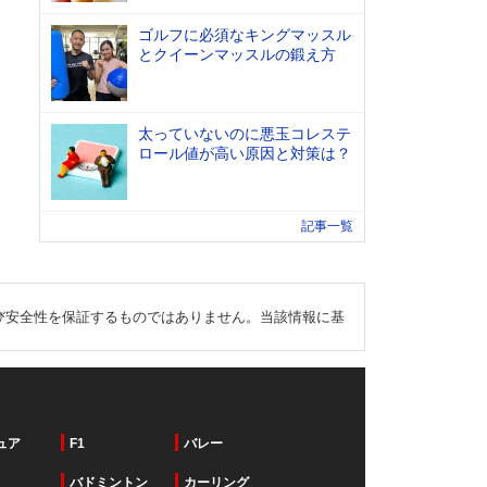
ゴルフに必須なキングマッスル
とクイーンマッスルの鍛え方
太っていないのに悪玉コレステ
ロール値が高い原因と対策は？
記事一覧
び安全性を保証するものではありません。当該情報に基
ュア
F1
バレー
バドミントン
カーリング