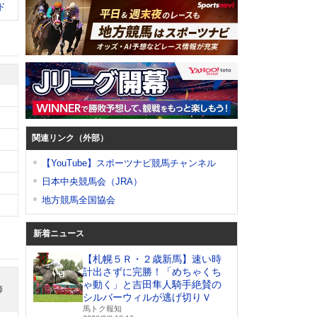
ド
関連リンク（外部）
【YouTube】スポーツナビ競馬チャンネル
日本中央競馬会（JRA）
地方競馬全国協会
新着ニュース
【札幌５Ｒ・２歳新馬】速い時
計出さずに完勝！「めちゃくち
ゃ動く」と吉田隼人騎手絶賛の
師
シルバーウィルが逃げ切りＶ
馬トク報知