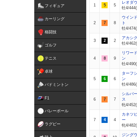
レオダ
1
5
5
フィギュア
牡4/444(
ウイン
カーリング
2
7
8
ト
牡4/474(
格闘技
アカシ
3
2
2
牡4/462(
ゴルフ
リワー
テニス
4
8
9
ン
牡4/490(
卓球
ターフ
5
6
6
ン
牡4/486(
バドミントン
シルバ
F1
6
7
7
ス
牝4/452(
バレーボール
カネツ
7
4
4
ー
ラグビー
牝4/482(
ジング