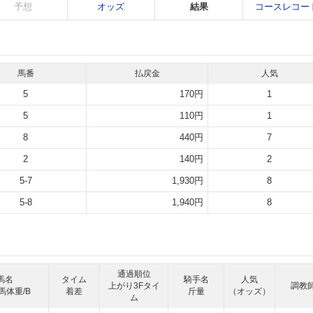
予想
オッズ
結果
コースレコー
馬番
払戻金
人気
5
170円
1
5
110円
1
8
440円
7
2
140円
2
5-7
1,930円
8
5-8
1,940円
8
通過順位
馬名
タイム
騎手名
人気
上がり3Fタイ
調教
馬体重/B
着差
斤量
（オッズ）
ム