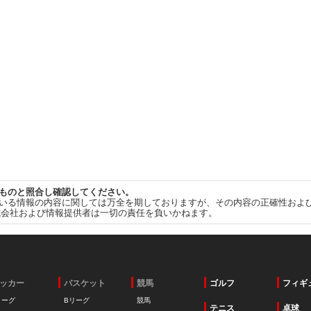
ものと照合し確認してください。
いる情報の内容に関しては万全を期しておりますが、その内容の正確性およ
式会社および情報提供者は一切の責任を負いかねます。
ッカー
バスケット
競馬
ゴルフ
フィギ
リーグ
Bリーグ
競馬
テニス
卓球