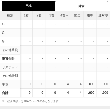
平地
障害
種別
1着
2着
3着
4着～
出走
勝率
連対率
-
-
-
-
-
-
-
GI
-
-
-
-
-
-
-
GII
-
-
-
-
-
-
-
GIII
-
-
-
-
-
-
-
その他重賞
-
-
-
-
-
-
-
重賞合計
-
-
-
-
-
-
-
リステッド
-
-
-
-
-
-
-
その他特別
0
0
0
4
4
.000
.000
平場
0
0
0
4
4
.000
.000
合計
※「総合成績」はJRAのレースのみとなります。