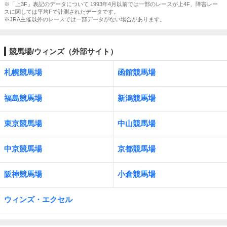
※「上3F」表記のデータについて 1993年4月以前では一部のレースが上4F、障害レー
スに関しては平均Fで計測されたデータです。
※JRA主催以外のレースでは一部データがない場合があります。
競馬場/ウィンズ（外部サイト）
札幌競馬場
函館競馬場
福島競馬場
新潟競馬場
東京競馬場
中山競馬場
中京競馬場
京都競馬場
阪神競馬場
小倉競馬場
ウィンズ・エクセル