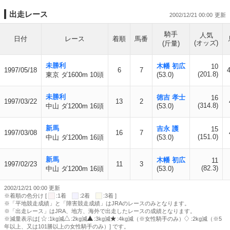
出走レース
2002/12/21 00:00
騎手
人気
日付
レース
着順
馬番
(オッズ)
(斤量)
未勝利
木幡 初広
10
1997/05/18
6
7
(201.8)
東京 ダ1600m 10頭
(53.0)
未勝利
徳吉 孝士
16
1997/03/22
13
2
(314.8)
中山 ダ1200m 16頭
(53.0)
新馬
吉永 護
15
1997/03/08
16
7
(151.0)
中山 ダ1200m 16頭
(53.0)
新馬
木幡 初広
11
1997/02/23
11
3
(82.3)
中山 ダ1200m 16頭
(53.0)
2002/12/21 00:00 更新
※着順の色分け [
:1着
:2着
:3着 ]
※「平地競走成績」と「障害競走成績」はJRAのレースのみとなります。
※「出走レース」はJRA、地方、海外で出走したレースの成績となります。
※減量表示は[
:1kg減
:2kg減
:3kg減
:4kg減（※女性騎手のみ）
:2kg減（※5
年以上、又は101勝以上の女性騎手のみ）] です。