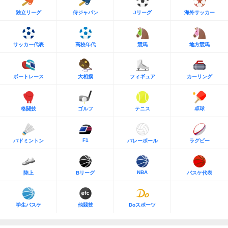
独立リーグ
侍ジャパン
Jリーグ
海外サッカー
サッカー代表
高校年代
競馬
地方競馬
ボートレース
大相撲
フィギュア
カーリング
格闘技
ゴルフ
テニス
卓球
F1
バドミントン
バレーボール
ラグビー
NBA
陸上
Bリーグ
バスケ代表
学生バスケ
他競技
Doスポーツ