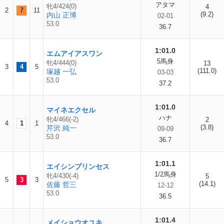
アタマ
牝4/424(0)
4
2
7
11
(9.2)
内山 正博
02-01
53.0
36.7
1:01.0
エムアイアスワン
5馬身
牝4/444(0)
13
3
4
5
(111.0)
塚越 一弘
03-03
53.0
37.2
1:01.0
マイネエクセル
ハナ
牝4/466(-2)
2
4
1
1
(3.8)
芹沢 純一
09-09
53.0
36.7
1:01.1
エイシンプリンセス
1/2馬身
牝4/430(-4)
5
5
3
3
(14.1)
佐藤 哲三
12-12
53.0
36.5
1:01.4
メイショウオユキ