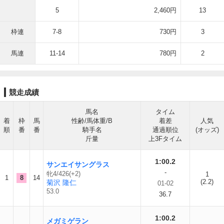
5
2,460円
13
枠連
7-8
730円
3
馬連
11-14
780円
2
競走成績
馬名
タイム
着
枠
馬
性齢/馬体重/B
着差
人気
順
番
番
騎手名
通過順位
(オッズ)
斤量
上3Fタイム
1:00.2
サンエイサングラス
-
牝4/426(+2)
1
1
8
14
(2.2)
菊沢 隆仁
01-02
53.0
36.7
1:00.2
メガミゲラン