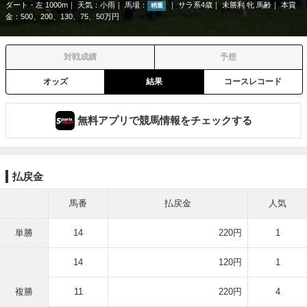
ダート・左 1000m
天気：
小雨
馬場：
サラ系4歳
未勝利 牝 馬齢
本賞
稍重
金：500、200、130、75、50万円
対戦成績
予想
オッズ
結果
コースレコード
無料アプリで競馬情報をチェックする
払戻金
馬番
払戻金
人気
単勝
14
220円
1
14
120円
1
複勝
11
220円
4