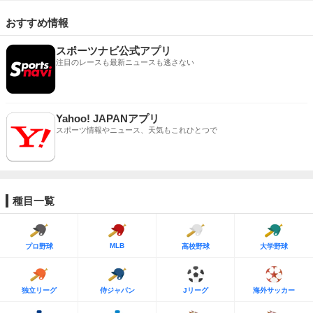
おすすめ情報
スポーツナビ公式アプリ
注目のレースも最新ニュースも逃さない
Yahoo! JAPANアプリ
スポーツ情報やニュース、天気もこれひとつで
種目一覧
MLB
プロ野球
高校野球
大学野球
独立リーグ
侍ジャパン
Jリーグ
海外サッカー