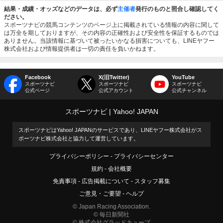
結果・成績・オッズなどのデータは、必ず
主催者
発行のものと照合し確認してく
ださい。
スポーツナビの競馬コンテンツのページ上に掲載されている情報の内容に関して
は万全を期しておりますが、その内容の正確性および安全性を保証するものでは
ありません。当該情報に基づいて被ったいかなる損害についても、LINEヤフー
株式会社および情報提供者は一切の責任を負いかねます。
Facebook
X(旧Twitter)
YouTube
スポーツナビ
スポーツナビ
スポーツナビ
公式ページ
公式アカウント
公式チャンネル
スポーツナビ
Yahoo! JAPAN
スポーツナビはYahoo! JAPANのサービスであり、LINEヤフー株式会社がス
ポーツナビ株式会社と協力して運営しています。
プライバシーポリシー
プライバシーセンター
規約
会社概要
免責事項
広告掲載について
スタッフ募集
ご意見・ご要望
ヘルプ
© Japan Racing Association.
© 毎日新聞社
© 株式会社グラッドキューブ