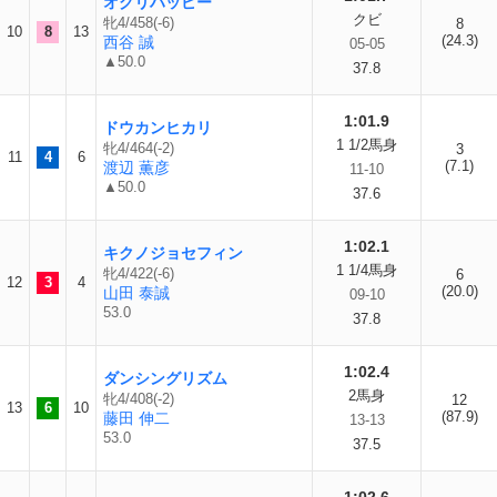
オグリハッピー
クビ
牝4/458(-6)
8
10
8
13
(24.3)
西谷 誠
05-05
▲50.0
37.8
1:01.9
ドウカンヒカリ
1 1/2馬身
牝4/464(-2)
3
11
4
6
(7.1)
渡辺 薫彦
11-10
▲50.0
37.6
1:02.1
キクノジョセフィン
1 1/4馬身
牝4/422(-6)
6
12
3
4
(20.0)
山田 泰誠
09-10
53.0
37.8
1:02.4
ダンシングリズム
2馬身
牝4/408(-2)
12
13
6
10
(87.9)
藤田 伸二
13-13
53.0
37.5