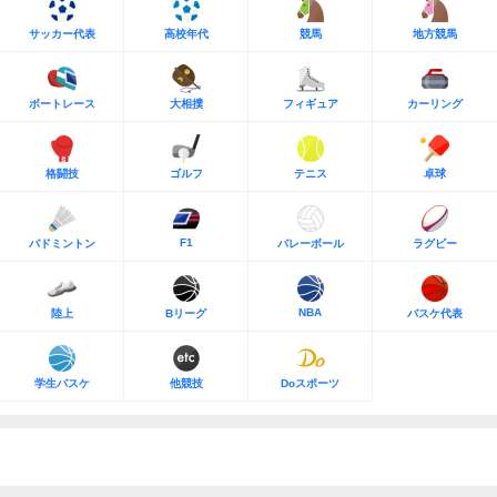
サッカー代表
高校年代
競馬
地方競馬
ボートレース
大相撲
フィギュア
カーリング
格闘技
ゴルフ
テニス
卓球
F1
バドミントン
バレーボール
ラグビー
NBA
陸上
Bリーグ
バスケ代表
学生バスケ
他競技
Doスポーツ