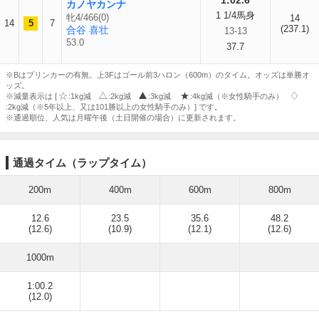
1:02.6
カノヤカンナ
1 1/4馬身
牝4/466(0)
14
14
5
7
(237.1)
合谷 喜壮
13-13
53.0
37.7
※Bはブリンカーの有無。上3Fはゴール前3ハロン（600m）のタイム。オッズは単勝オ
ッズ。
※減量表示は [
:1kg減
:2kg減
:3kg減
:4kg減（※女性騎手のみ）
:2kg減（※5年以上、又は101勝以上の女性騎手のみ）] です。
※通過順位、人気は月曜午後（土日開催の場合）に更新されます。
通過タイム（ラップタイム）
200m
400m
600m
800m
12.6
23.5
35.6
48.2
(12.6)
(10.9)
(12.1)
(12.6)
1000m
1:00.2
(12.0)