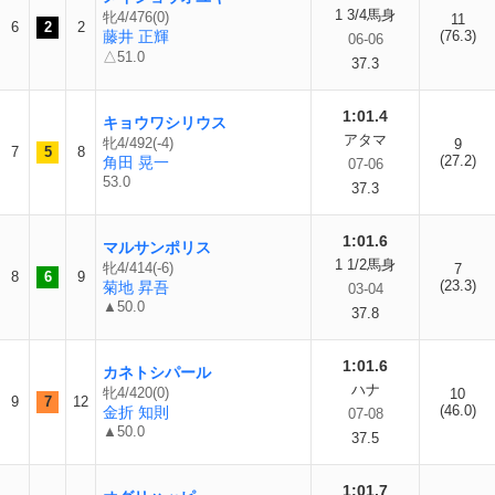
1 3/4馬身
牝4/476(0)
11
6
2
2
藤井 正輝
(76.3)
06-06
△51.0
37.3
1:01.4
キョウワシリウス
アタマ
牝4/492(-4)
9
7
5
8
(27.2)
角田 晃一
07-06
53.0
37.3
1:01.6
マルサンポリス
1 1/2馬身
牝4/414(-6)
7
8
6
9
(23.3)
菊地 昇吾
03-04
▲50.0
37.8
1:01.6
カネトシパール
ハナ
牝4/420(0)
10
9
7
12
(46.0)
金折 知則
07-08
▲50.0
37.5
1:01.7