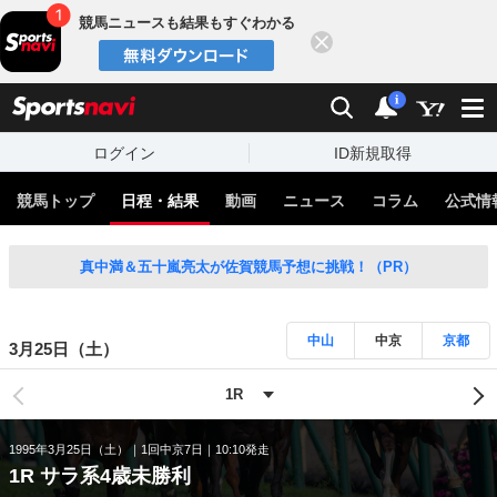
競馬ニュースも結果もすぐわかる
閉じる
スポーツナビ
検索
通知
i
ログイン
ID新規取得
競馬トップ
日程・結果
動画
ニュース
コラム
公式情
真中満＆五十嵐亮太が佐賀競馬予想に挑戦！（PR）
中山
中京
京都
3月25日（土）
1995年3月25日（土）
1回中京7日
10:10発走
1R サラ系4歳未勝利