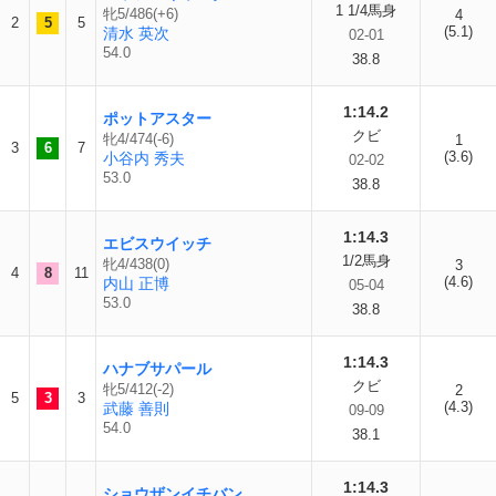
1 1/4馬身
牝5/486(+6)
4
2
5
5
(5.1)
清水 英次
02-01
54.0
38.8
1:14.2
ポットアスター
クビ
牝4/474(-6)
1
3
6
7
(3.6)
小谷内 秀夫
02-02
53.0
38.8
1:14.3
エビスウイッチ
1/2馬身
牝4/438(0)
3
4
8
11
(4.6)
内山 正博
05-04
53.0
38.8
1:14.3
ハナブサパール
クビ
牝5/412(-2)
2
5
3
3
(4.3)
武藤 善則
09-09
54.0
38.1
1:14.3
ショウザンイチバン