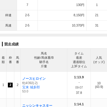
7
130円
1
枠連
2-5
8,150円
21
馬連
2-5
10,370円
31
競走成績
馬名
タイム
着
枠
馬
性齢/馬体重/B
着差
人気
順
番
番
騎手名
通過順位
(オッズ)
斤量
上3Fタイム
1:13.9
ノースヒロイン
-
牝4/392(-2)
10
1
2
2
(43.9)
宝来 城多郎
09-07
53.0
37.8
1:14.1
ニッシンキャスター