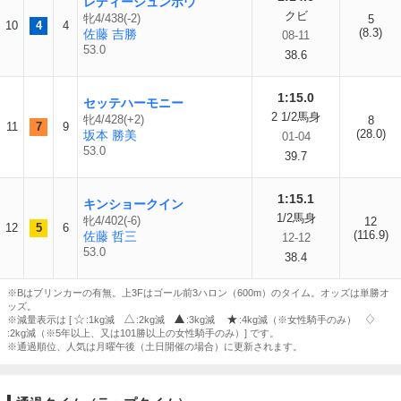
レディーシュンポウ
クビ
牝4/438(-2)
5
10
4
4
(8.3)
佐藤 吉勝
08-11
53.0
38.6
1:15.0
セッテハーモニー
2 1/2馬身
牝4/428(+2)
8
11
7
9
(28.0)
坂本 勝美
01-04
53.0
39.7
1:15.1
キンショークイン
1/2馬身
牝4/402(-6)
12
12
5
6
(116.9)
佐藤 哲三
12-12
53.0
38.4
※Bはブリンカーの有無。上3Fはゴール前3ハロン（600m）のタイム。オッズは単勝オ
ッズ。
※減量表示は [
:1kg減
:2kg減
:3kg減
:4kg減（※女性騎手のみ）
:2kg減（※5年以上、又は101勝以上の女性騎手のみ）] です。
※通過順位、人気は月曜午後（土日開催の場合）に更新されます。