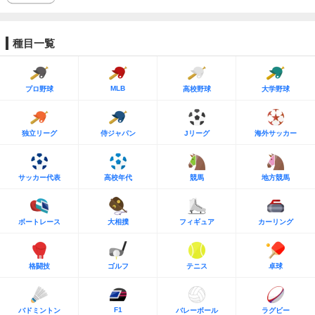
種目一覧
MLB
プロ野球
高校野球
大学野球
独立リーグ
侍ジャパン
Jリーグ
海外サッカー
サッカー代表
高校年代
競馬
地方競馬
ボートレース
大相撲
フィギュア
カーリング
格闘技
ゴルフ
テニス
卓球
F1
バドミントン
バレーボール
ラグビー