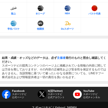
NBA
陸上
Bリーグ
バスケ代表
学生バスケ
他競技
Doスポーツ
結果・成績・オッズなどのデータは、必ず
主催者
発行のものと照合し確認してく
ださい。
スポーツナビの競馬コンテンツのページ上に掲載されている情報の内容に関して
は万全を期しておりますが、その内容の正確性および安全性を保証するものでは
ありません。当該情報に基づいて被ったいかなる損害についても、LINEヤフー
株式会社および情報提供者は一切の責任を負いかねます。
Facebook
X(旧Twitter)
YouTube
スポーツナビ
スポーツナビ
スポーツナビ
公式ページ
公式アカウント
公式チャンネル
スポーツナビ
Yahoo! JAPAN