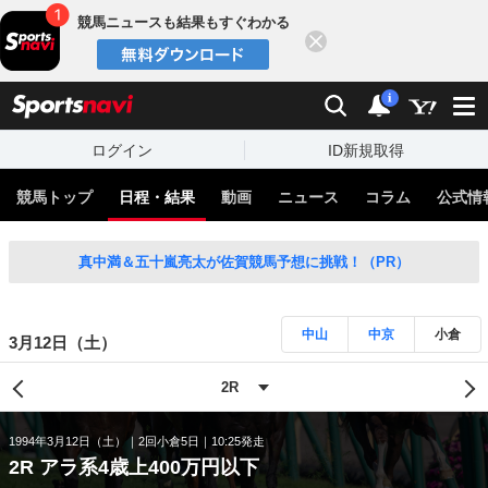
競馬ニュースも結果もすぐわかる
閉じる
スポーツナビ
検索
通知
i
ログイン
ID新規取得
競馬トップ
日程・結果
動画
ニュース
コラム
公式情
真中満＆五十嵐亮太が佐賀競馬予想に挑戦！（PR）
中山
中京
小倉
3月12日（土）
1994年3月12日（土）
2回小倉5日
10:25発走
2R アラ系4歳上400万円以下