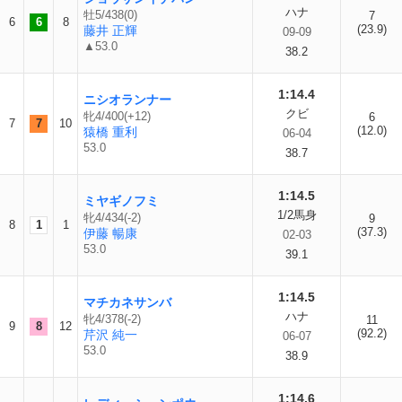
ハナ
牡5/438(0)
7
6
6
8
(23.9)
藤井 正輝
09-09
▲53.0
38.2
1:14.4
ニシオランナー
クビ
牝4/400(+12)
6
7
7
10
(12.0)
猿橋 重利
06-04
53.0
38.7
1:14.5
ミヤギノフミ
1/2馬身
牝4/434(-2)
9
8
1
1
(37.3)
伊藤 暢康
02-03
53.0
39.1
1:14.5
マチカネサンバ
ハナ
牝4/378(-2)
11
9
8
12
(92.2)
芹沢 純一
06-07
53.0
38.9
1:14.6