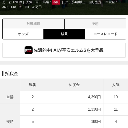
芝・右 1200m
天気：
雨
馬場：
アラ系4歳以上
[抽] 別定
本賞金：
不良
360、140、90、54、36万円
対戦成績
予想
オッズ
結果
コースレコード
先週的中! AIが平安エルムSを大予想
払戻金
馬番
払戻金
人気
単勝
2
4,390円
10
2
1,330円
11
複勝
5
190円
4