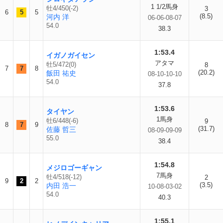
1 1/2馬身
牡4/450(-2)
3
6
5
5
(8.5)
河内 洋
06-06-08-07
54.0
38.3
1:53.4
イガノガイセン
アタマ
牡5/472(0)
8
7
7
8
(20.2)
飯田 祐史
08-10-10-10
54.0
37.8
1:53.6
タイヤン
1馬身
牡6/448(-6)
9
8
7
9
(31.7)
佐藤 哲三
08-09-09-09
55.0
38.4
1:54.8
メジロゴーギャン
7馬身
牡4/518(-12)
2
9
2
2
(3.5)
内田 浩一
10-08-03-02
54.0
40.3
1:55.1