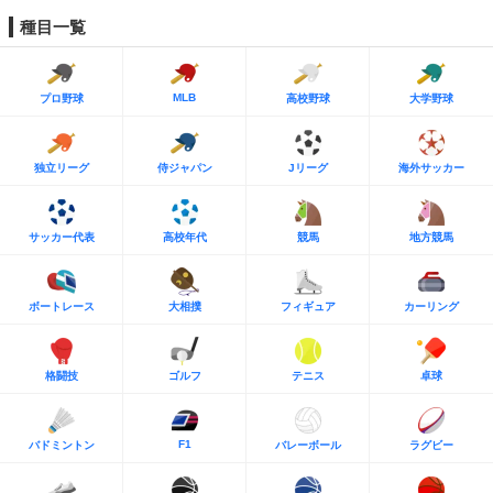
種目一覧
MLB
プロ野球
高校野球
大学野球
独立リーグ
侍ジャパン
Jリーグ
海外サッカー
サッカー代表
高校年代
競馬
地方競馬
ボートレース
大相撲
フィギュア
カーリング
格闘技
ゴルフ
テニス
卓球
F1
バドミントン
バレーボール
ラグビー