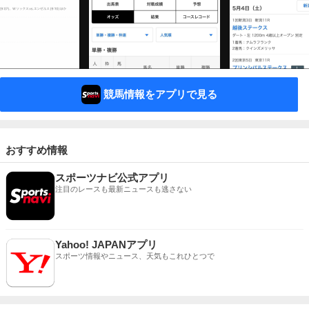
競馬情報をアプリで見る
おすすめ情報
スポーツナビ公式アプリ
注目のレースも最新ニュースも逃さない
Yahoo! JAPANアプリ
スポーツ情報やニュース、天気もこれひとつで