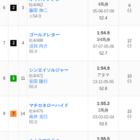
4馬身
牡4/462
6
6
2
3
藤田 伸二
(-)
05-06-07-09
☆54.0
52.4
1:54.9
ゴールドレター
3/4馬身
牡4/488
12
7
2
4
(-)
須貝 尚介
07-07-05-06
55.0
52.7
1:54.9
シンエイソルジャー
アタマ
牡4/472
10
8
6
11
(-)
安田 隆行
13-11-05-05
55.0
52.8
1:55.2
マチカネローハイド
2馬身
牡4/476
15
9
7
14
(-)
南井 克巳
03-03-02-04
55.0
53.5
1:55.5