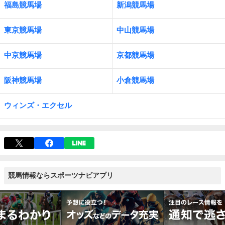
福島競馬場
新潟競馬場
東京競馬場
中山競馬場
中京競馬場
京都競馬場
阪神競馬場
小倉競馬場
ウィンズ・エクセル
競馬情報ならスポーツナビアプリ