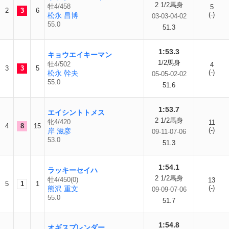
2 1/2馬身
牡4/458
5
2
3
6
(-)
松永 昌博
03-03-04-02
55.0
51.3
1:53.3
キョウエイキーマン
1/2馬身
牡4/502
4
3
3
5
(-)
松永 幹夫
05-05-02-02
55.0
51.6
1:53.7
エイシントトメス
2 1/2馬身
牝4/420
11
4
8
15
(-)
岸 滋彦
09-11-07-06
53.0
51.3
1:54.1
ラッキーセイハ
2 1/2馬身
牡4/450(0)
13
5
1
1
(-)
熊沢 重文
09-09-07-06
55.0
51.7
1:54.8
オギスプレンダー