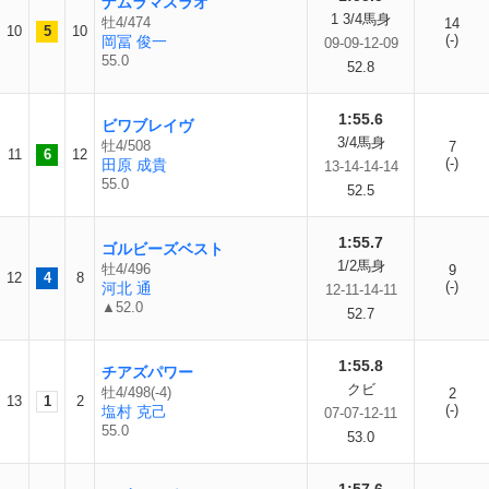
ナムラマスラオ
1 3/4馬身
牡4/474
14
10
5
10
(-)
岡冨 俊一
09-09-12-09
55.0
52.8
1:55.6
ビワブレイヴ
3/4馬身
牡4/508
7
11
6
12
(-)
田原 成貴
13-14-14-14
55.0
52.5
1:55.7
ゴルビーズベスト
1/2馬身
牡4/496
9
12
4
8
(-)
河北 通
12-11-14-11
▲52.0
52.7
1:55.8
チアズパワー
クビ
牡4/498(-4)
2
13
1
2
(-)
塩村 克己
07-07-12-11
55.0
53.0