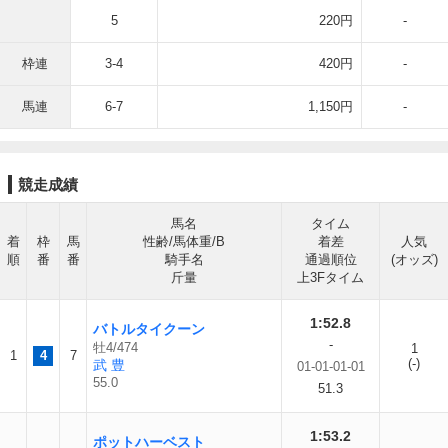
5
220円
-
枠連
3-4
420円
-
馬連
6-7
1,150円
-
競走成績
馬名
タイム
着
枠
馬
性齢/馬体重/B
着差
人気
順
番
番
騎手名
通過順位
(オッズ)
斤量
上3Fタイム
1:52.8
バトルタイクーン
-
牡4/474
1
1
4
7
(-)
武 豊
01-01-01-01
55.0
51.3
1:53.2
ポットハーベスト