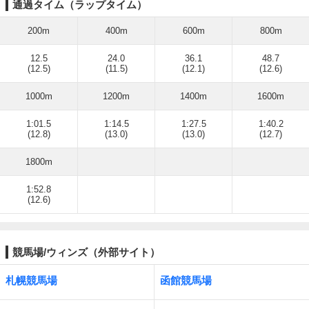
通過タイム（ラップタイム）
200m
400m
600m
800m
12.5
24.0
36.1
48.7
(12.5)
(11.5)
(12.1)
(12.6)
1000m
1200m
1400m
1600m
1:01.5
1:14.5
1:27.5
1:40.2
(12.8)
(13.0)
(13.0)
(12.7)
1800m
1:52.8
(12.6)
競馬場/ウィンズ（外部サイト）
札幌競馬場
函館競馬場