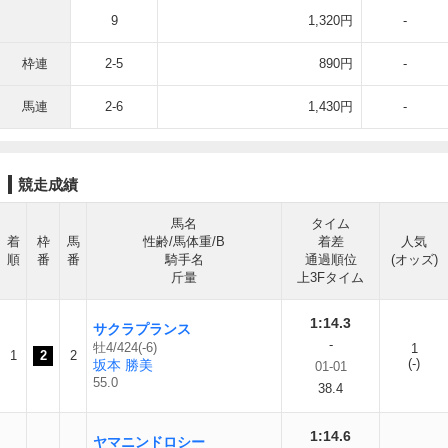
9
1,320円
-
枠連
2-5
890円
-
馬連
2-6
1,430円
-
競走成績
馬名
タイム
着
枠
馬
性齢/馬体重/B
着差
人気
順
番
番
騎手名
通過順位
(オッズ)
斤量
上3Fタイム
1:14.3
サクラプランス
-
牡4/424(-6)
1
1
2
2
(-)
坂本 勝美
01-01
55.0
38.4
1:14.6
ヤマニンドロシー